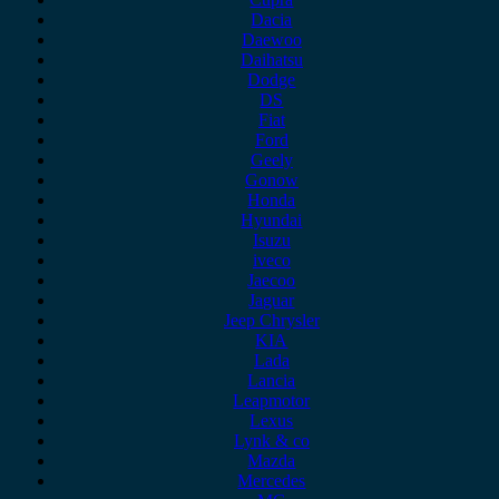
Dacia
Daewoo
Daihatsu
Dodge
DS
Fiat
Ford
Geely
Gonow
Honda
Hyundai
Isuzu
iveco
Jaecoo
Jaguar
Jeep Chrysler
KIA
Lada
Lancia
Leapmotor
Lexus
Lynk & co
Mazda
Mercedes