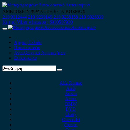
Skip
to
ΑΜΒΡΟΣΙΟΥ ΦΡΑΝΤΖΗ 67, Ν.ΚΟΣΜΟΣ
content
210 9012444
210 9239148
210 9238158
210 9026839
Κινητό-Viber-whatsapp : 6980507900
Primary
Menu
Αρχική Σελίδα
Ποιοί είμαστε
Ανταλλακτικά Αυτοκινήτων
Επικοινωνία
Alfa Romeo
Audi
Austin
Acura
BMW
BYD
Chery
Chevrolet
Citroen
Cupra