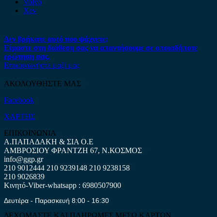
Volvo
Xev
Δεν βρήκατε αυτό που ψάχνετε;
Είμαστε στη διάθεση σας να απαντήσουμε σε οποιαδήποτε
ερώτηση σας.
Επικοινωνήστε μαζί μας
ΑΚΟΛΟΥΘΗΣΤΕ ΜΑΣ
Facebook
ΧΑΡΤΗΣ
ΕΠΙΚΟΙΝΩΝΙΑ
Α.ΠΑΠΑΔΑΚΗ & ΣΙΑ Ο.Ε
ΑΜΒΡΟΣΙΟΥ ΦΡΑΝΤΖΗ 67, Ν.ΚΟΣΜΟΣ
info@ggp.gr
210 9012444
210 9239148
210 9238158
210 9026839
Κινητό-Viber-whatsapp : 6980507900
Δευτέρα - Παρασκευή 8:00 - 16:30
ΔΕΧΟΜΑΣΤΕ ΚΑΙ ΠΛΗΡΩΜΕΣ ΜΕΣΩ ΚΑΡΤΩΝ