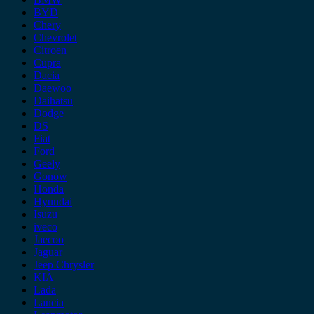
BYD
Chery
Chevrolet
Citroen
Cupra
Dacia
Daewoo
Daihatsu
Dodge
DS
Fiat
Ford
Geely
Gonow
Honda
Hyundai
Isuzu
iveco
Jaecoo
Jaguar
Jeep Chrysler
KIA
Lada
Lancia