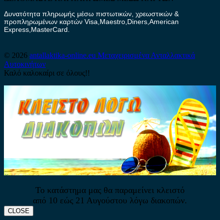
Δυνατότητα πληρωμής μέσω πιστωτικών, χρεωστικών &
προπληρωμένων καρτών Visa,Maestro,Diners,American
Express,MasterCard.
© 2026
antallaktika-online.eu
Μεταχειρισμένα Ανταλλακτικά
Αυτοκινήτων
Καλό καλοκαίρι σε όλους!!
Το κατάστημα μας θα παραμείνει κλειστό
από 10 εώς 21 Αυγούστου λόγω διακοπών.
CLOSE