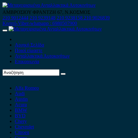
Skip
to
ΑΜΒΡΟΣΙΟΥ ΦΡΑΝΤΖΗ 67, Ν.ΚΟΣΜΟΣ
content
210 9012444
210 9239148
210 9238158
210 9026839
Κινητό-Viber-whatsapp : 6980507900
Primary
Menu
Αρχική Σελίδα
Ποιοί είμαστε
Ανταλλακτικά Αυτοκινήτων
Επικοινωνία
Alfa Romeo
Audi
Austin
Acura
BMW
BYD
Chery
Chevrolet
Citroen
Cupra