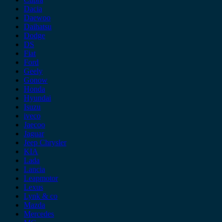
Dacia
Daewoo
Daihatsu
Dodge
DS
Fiat
Ford
Geely
Gonow
Honda
Hyundai
Isuzu
iveco
Jaecoo
Jaguar
Jeep Chrysler
KIA
Lada
Lancia
Leapmotor
Lexus
Lynk & co
Mazda
Mercedes