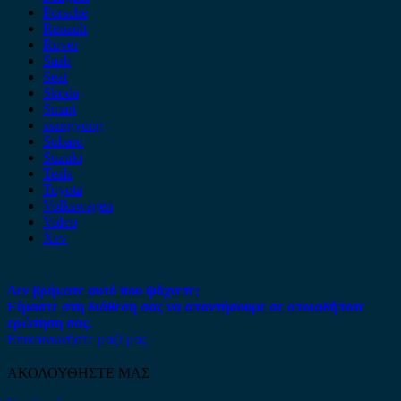
Porsche
Renault
Rover
Saab
Seat
Skoda
Smart
ssangyong
Subaru
Suzuki
Tesla
Toyota
Volkswagen
Volvo
Xev
Δεν βρήκατε αυτό που ψάχνετε;
Είμαστε στη διάθεση σας να απαντήσουμε σε οποιαδήποτε
ερώτηση σας.
Επικοινωνήστε μαζί μας
ΑΚΟΛΟΥΘΗΣΤΕ ΜΑΣ