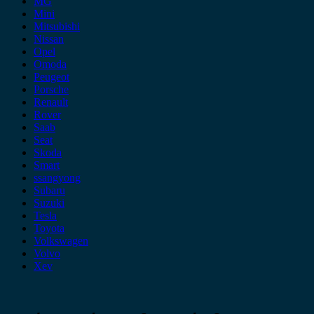
MG
Mini
Mitsubishi
Nissan
Opel
Omoda
Peugeot
Porsche
Renault
Rover
Saab
Seat
Skoda
Smart
ssangyong
Subaru
Suzuki
Tesla
Toyota
Volkswagen
Volvo
Xev