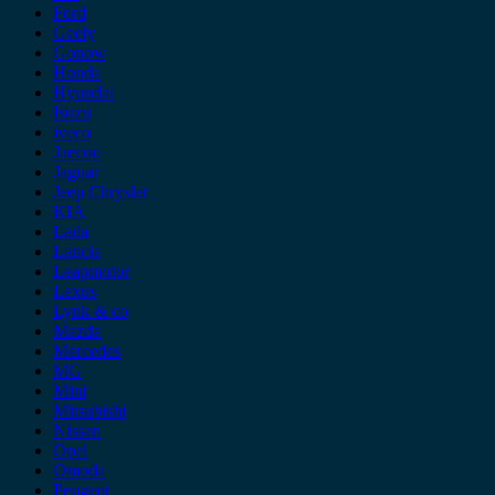
Ford
Geely
Gonow
Honda
Hyundai
Isuzu
iveco
Jaecoo
Jaguar
Jeep Chrysler
KIA
Lada
Lancia
Leapmotor
Lexus
Lynk & co
Mazda
Mercedes
MG
Mini
Mitsubishi
Nissan
Opel
Omoda
Peugeot