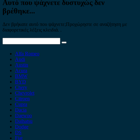
Αυτό που ψάχνετε δυστυχώς δεν
βρέθηκε...
Δεν βρήκατε αυτό που ψάχνετε;Προχώρηστε σε αναζήτηση με
διαφορετικές λέξεις κλειδιά. .
Search
for:
Alfa Romeo
Audi
Austin
Acura
BMW
BYD
Chery
Chevrolet
Citroen
Cupra
Dacia
Daewoo
Daihatsu
Dodge
DS
Fiat