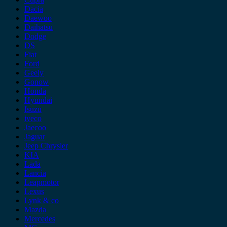
Dacia
Daewoo
Daihatsu
Dodge
DS
Fiat
Ford
Geely
Gonow
Honda
Hyundai
Isuzu
iveco
Jaecoo
Jaguar
Jeep Chrysler
KIA
Lada
Lancia
Leapmotor
Lexus
Lynk & co
Mazda
Mercedes