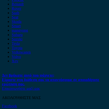
Renault
Rover
Saab
Seat
Skoda
Smart
ssangyong
Subaru
Suzuki
Tesla
Toyota
Volkswagen
Volvo
Xev
Δεν βρήκατε αυτό που ψάχνετε;
Είμαστε στη διάθεση σας να απαντήσουμε σε οποιαδήποτε
ερώτηση σας.
Επικοινωνήστε μαζί μας
ΑΚΟΛΟΥΘΗΣΤΕ ΜΑΣ
Facebook