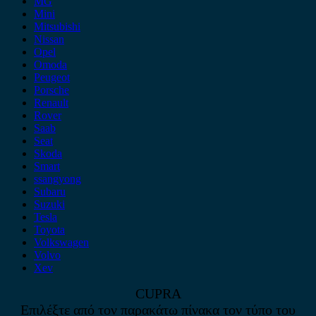
MG
Mini
Mitsubishi
Nissan
Opel
Omoda
Peugeot
Porsche
Renault
Rover
Saab
Seat
Skoda
Smart
ssangyong
Subaru
Suzuki
Tesla
Toyota
Volkswagen
Volvo
Xev
CUPRA
Επιλέξτε από τον παρακάτω πίνακα τον τύπο του