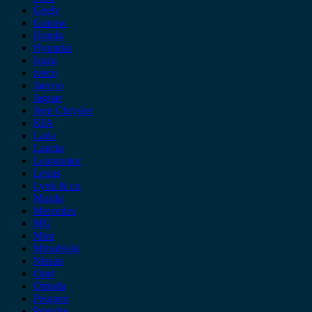
Geely
Gonow
Honda
Hyundai
Isuzu
iveco
Jaecoo
Jaguar
Jeep Chrysler
KIA
Lada
Lancia
Leapmotor
Lexus
Lynk & co
Mazda
Mercedes
MG
Mini
Mitsubishi
Nissan
Opel
Omoda
Peugeot
Porsche