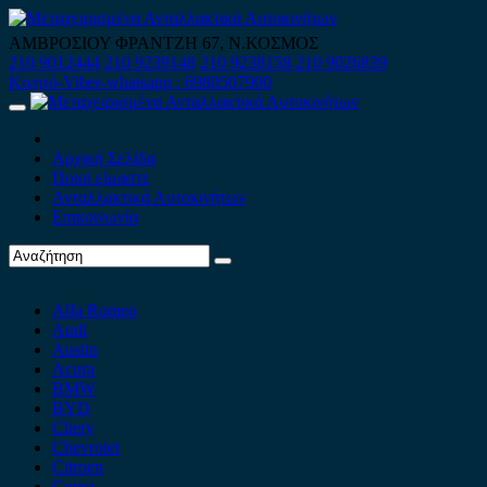
Skip
to
ΑΜΒΡΟΣΙΟΥ ΦΡΑΝΤΖΗ 67, Ν.ΚΟΣΜΟΣ
content
210 9012444
210 9239148
210 9238158
210 9026839
Κινητό-Viber-whatsapp : 6980507900
Primary
Menu
Αρχική Σελίδα
Ποιοί είμαστε
Ανταλλακτικά Αυτοκινήτων
Επικοινωνία
Alfa Romeo
Audi
Austin
Acura
BMW
BYD
Chery
Chevrolet
Citroen
Cupra