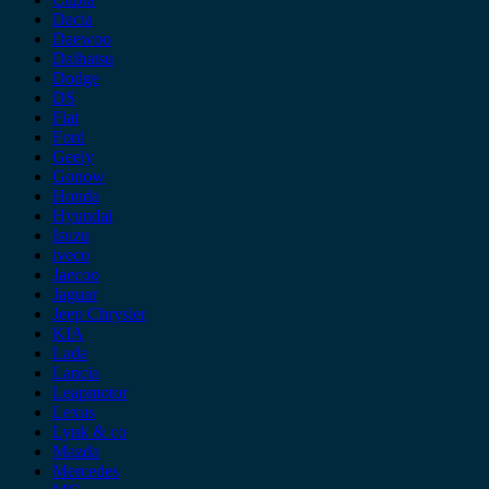
Dacia
Daewoo
Daihatsu
Dodge
DS
Fiat
Ford
Geely
Gonow
Honda
Hyundai
Isuzu
iveco
Jaecoo
Jaguar
Jeep Chrysler
KIA
Lada
Lancia
Leapmotor
Lexus
Lynk & co
Mazda
Mercedes