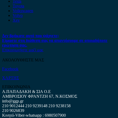
Tesla
Toyota
Volkswagen
Volvo
Xev
Δεν βρήκατε αυτό που ψάχνετε;
Είμαστε στη διάθεση σας να απαντήσουμε σε οποιαδήποτε
ερώτηση σας.
Επικοινωνήστε μαζί μας
ΑΚΟΛΟΥΘΗΣΤΕ ΜΑΣ
Facebook
ΧΑΡΤΗΣ
ΕΠΙΚΟΙΝΩΝΙΑ
Α.ΠΑΠΑΔΑΚΗ & ΣΙΑ Ο.Ε
ΑΜΒΡΟΣΙΟΥ ΦΡΑΝΤΖΗ 67, Ν.ΚΟΣΜΟΣ
info@ggp.gr
210 9012444
210 9239148
210 9238158
210 9026839
Κινητό-Viber-whatsapp : 6980507900