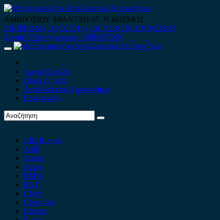
Skip
to
ΑΜΒΡΟΣΙΟΥ ΦΡΑΝΤΖΗ 67, Ν.ΚΟΣΜΟΣ
content
210 9012444
210 9239148
210 9238158
210 9026839
Κινητό-Viber-whatsapp : 6980507900
Primary
Menu
Αρχική Σελίδα
Ποιοί είμαστε
Ανταλλακτικά Αυτοκινήτων
Επικοινωνία
Alfa Romeo
Audi
Austin
Acura
BMW
BYD
Chery
Chevrolet
Citroen
Cupra