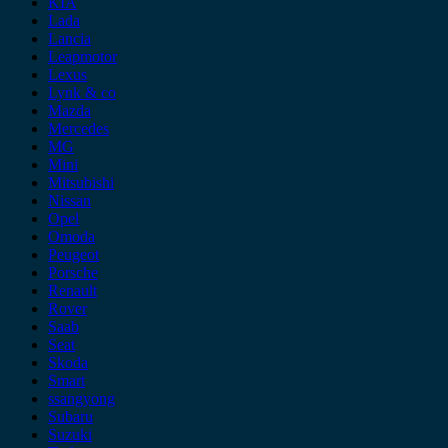
KIA
Lada
Lancia
Leapmotor
Lexus
Lynk & co
Mazda
Mercedes
MG
Mini
Mitsubishi
Nissan
Opel
Omoda
Peugeot
Porsche
Renault
Rover
Saab
Seat
Skoda
Smart
ssangyong
Subaru
Suzuki