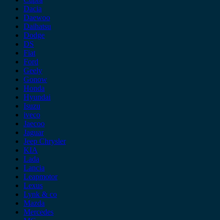
Dacia
Daewoo
Daihatsu
Dodge
DS
Fiat
Ford
Geely
Gonow
Honda
Hyundai
Isuzu
iveco
Jaecoo
Jaguar
Jeep Chrysler
KIA
Lada
Lancia
Leapmotor
Lexus
Lynk & co
Mazda
Mercedes