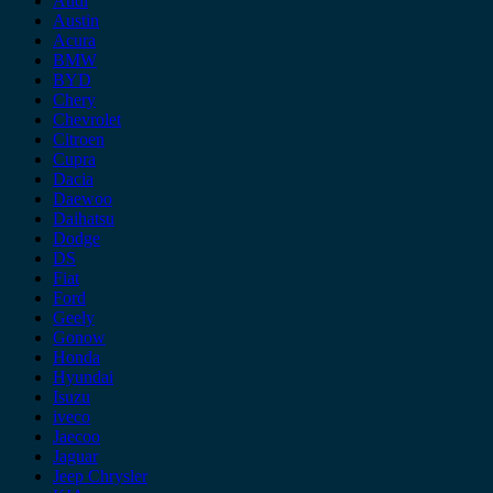
Audi
Austin
Acura
BMW
BYD
Chery
Chevrolet
Citroen
Cupra
Dacia
Daewoo
Daihatsu
Dodge
DS
Fiat
Ford
Geely
Gonow
Honda
Hyundai
Isuzu
iveco
Jaecoo
Jaguar
Jeep Chrysler