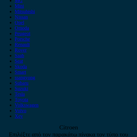
MG
Mini
Mitsubishi
Nissan
Opel
Omoda
Peugeot
Porsche
Renault
Rover
Saab
Seat
Skoda
Smart
ssangyong
Subaru
Suzuki
Tesla
Toyota
Volkswagen
Volvo
Xev
Citroen
Επιλέξτε από τον παρακάτω πίνακα τον τύπο του