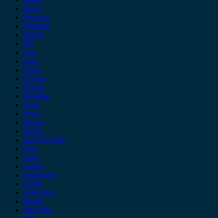
Dacia
Daewoo
Daihatsu
Dodge
DS
Fiat
Ford
Geely
Gonow
Honda
Hyundai
Isuzu
iveco
Jaecoo
Jaguar
Jeep Chrysler
KIA
Lada
Lancia
Leapmotor
Lexus
Lynk & co
Mazda
Mercedes