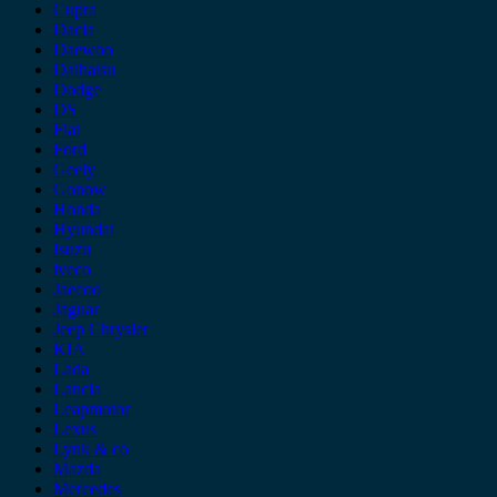
Cupra
Dacia
Daewoo
Daihatsu
Dodge
DS
Fiat
Ford
Geely
Gonow
Honda
Hyundai
Isuzu
iveco
Jaecoo
Jaguar
Jeep Chrysler
KIA
Lada
Lancia
Leapmotor
Lexus
Lynk & co
Mazda
Mercedes