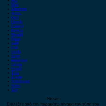
MG
Mini
Mitsubishi
Nissan
Opel
Omoda
Peugeot
Porsche
Renault
Rover
Saab
Seat
Skoda
Smart
ssangyong
Subaru
Suzuki
Tesla
Toyota
Volkswagen
Volvo
Xev
Nissan
Επιλέξτε από τον παρακάτω πίνακα τον τύπο του