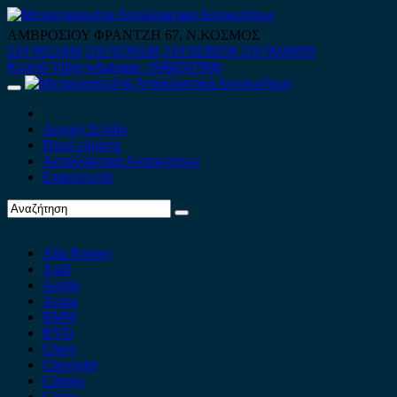
Skip
to
ΑΜΒΡΟΣΙΟΥ ΦΡΑΝΤΖΗ 67, Ν.ΚΟΣΜΟΣ
content
210 9012444
210 9239148
210 9238158
210 9026839
Κινητό-Viber-whatsapp : 6980507900
Primary
Menu
Αρχική Σελίδα
Ποιοί είμαστε
Ανταλλακτικά Αυτοκινήτων
Επικοινωνία
Alfa Romeo
Audi
Austin
Acura
BMW
BYD
Chery
Chevrolet
Citroen
Cupra