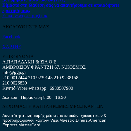
Είμαστε στη διάθεση σας να απαντήσουμε σε οποιαδήποτε
ερώτηση σας.
Επικοινωνήστε μαζί μας
ΑΚΟΛΟΥΘΗΣΤΕ ΜΑΣ
Facebook
ΧΑΡΤΗΣ
ΕΠΙΚΟΙΝΩΝΙΑ
Α.ΠΑΠΑΔΑΚΗ & ΣΙΑ Ο.Ε
ΑΜΒΡΟΣΙΟΥ ΦΡΑΝΤΖΗ 67, Ν.ΚΟΣΜΟΣ
info@ggp.gr
210 9012444
210 9239148
210 9238158
210 9026839
Κινητό-Viber-whatsapp : 6980507900
Δευτέρα - Παρασκευή 8:00 - 16:30
ΔΕΧΟΜΑΣΤΕ ΚΑΙ ΠΛΗΡΩΜΕΣ ΜΕΣΩ ΚΑΡΤΩΝ
Δυνατότητα πληρωμής μέσω πιστωτικών, χρεωστικών &
προπληρωμένων καρτών Visa,Maestro,Diners,American
Express,MasterCard.