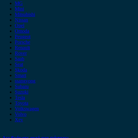
MG
Mini
Mitsubishi
Nissan
Opel
Omoda
Peugeot
Porsche
Renault
Rover
Saab
Seat
Skoda
Smart
ssangyong
Subaru
Suzuki
Tesla
Toyota
Volkswagen
Volvo
Xev
Δεν βρήκατε αυτό που ψάχνετε;