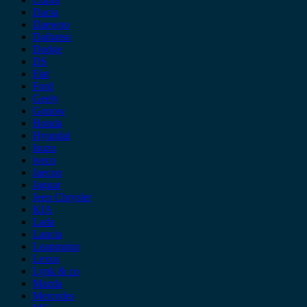
Dacia
Daewoo
Daihatsu
Dodge
DS
Fiat
Ford
Geely
Gonow
Honda
Hyundai
Isuzu
iveco
Jaecoo
Jaguar
Jeep Chrysler
KIA
Lada
Lancia
Leapmotor
Lexus
Lynk & co
Mazda
Mercedes