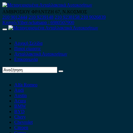
Skip
to
ΑΜΒΡΟΣΙΟΥ ΦΡΑΝΤΖΗ 67, Ν.ΚΟΣΜΟΣ
content
210 9012444
210 9239148
210 9238158
210 9026839
Κινητό-Viber-whatsapp : 6980507900
Primary
Menu
Αρχική Σελίδα
Ποιοί είμαστε
Ανταλλακτικά Αυτοκινήτων
Επικοινωνία
Alfa Romeo
Audi
Austin
Acura
BMW
BYD
Chery
Chevrolet
Citroen
Cupra