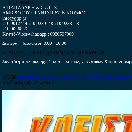
ΕΠΙΚΟΙΝΩΝΙΑ
Α.ΠΑΠΑΔΑΚΗ & ΣΙΑ Ο.Ε
ΑΜΒΡΟΣΙΟΥ ΦΡΑΝΤΖΗ 67, Ν.ΚΟΣΜΟΣ
info@ggp.gr
210 9012444
210 9239148
210 9238158
210 9026839
Κινητό-Viber-whatsapp : 6980507900
Δευτέρα - Παρασκευή 8:00 - 16:30
ΔΕΧΟΜΑΣΤΕ ΚΑΙ ΠΛΗΡΩΜΕΣ ΜΕΣΩ ΚΑΡΤΩΝ
Δυνατότητα πληρωμής μέσω πιστωτικών, χρεωστικών & προπληρωμέν
© 2026
antallaktika-online.eu
Μεταχειρισμένα Ανταλλακτικά Αυτοκ
Καλό καλοκαίρι σε όλους!!