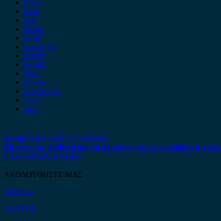
Rover
Saab
Seat
Skoda
Smart
ssangyong
Subaru
Suzuki
Tesla
Toyota
Volkswagen
Volvo
Xev
Δεν βρήκατε αυτό που ψάχνετε;
Είμαστε στη διάθεση σας να απαντήσουμε σε οποιαδήποτε ερώτ
Επικοινωνήστε μαζί μας
ΑΚΟΛΟΥΘΗΣΤΕ ΜΑΣ
Facebook
ΧΑΡΤΗΣ