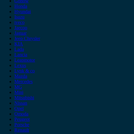
Gonow
Honda
Hyundai
Isuzu
iveco
Jaecoo
Jaguar
Jeep Chrysler
KIA
Lada
Lancia
Leapmotor
Lexus
Lynk & co
Mazda
Mercedes
MG
Mini
Mitsubishi
Nissan
Opel
Omoda
Peugeot
Porsche
Renault