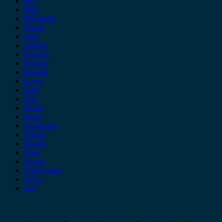
MG
Mini
Mitsubishi
Nissan
Opel
Omoda
Peugeot
Porsche
Renault
Rover
Saab
Seat
Skoda
Smart
ssangyong
Subaru
Suzuki
Tesla
Toyota
Volkswagen
Volvo
Xev