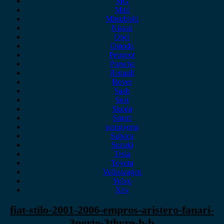
MG
Mini
Mitsubishi
Nissan
Opel
Omoda
Peugeot
Porsche
Renault
Rover
Saab
Seat
Skoda
Smart
ssangyong
Subaru
Suzuki
Tesla
Toyota
Volkswagen
Volvo
Xev
fiat-stilo-2001-2006-empros-aristero-fanari-
3porto-3thyro-h-b