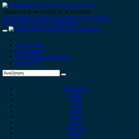
Skip
to
ΑΜΒΡΟΣΙΟΥ ΦΡΑΝΤΖΗ 67, Ν.ΚΟΣΜΟΣ
content
210 9012444
210 9239148
210 9238158
210 9026839
Κινητό-Viber-whatsapp : 6980507900
Primary
Menu
Αρχική Σελίδα
Ποιοί είμαστε
Ανταλλακτικά Αυτοκινήτων
Επικοινωνία
Alfa Romeo
Audi
Austin
Acura
BMW
BYD
Chery
Chevrolet
Citroen
Cupra