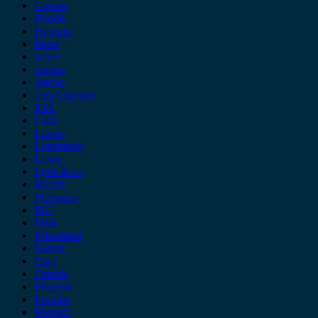
Gonow
Honda
Hyundai
Isuzu
iveco
Jaecoo
Jaguar
Jeep Chrysler
KIA
Lada
Lancia
Leapmotor
Lexus
Lynk & co
Mazda
Mercedes
MG
Mini
Mitsubishi
Nissan
Opel
Omoda
Peugeot
Porsche
Renault