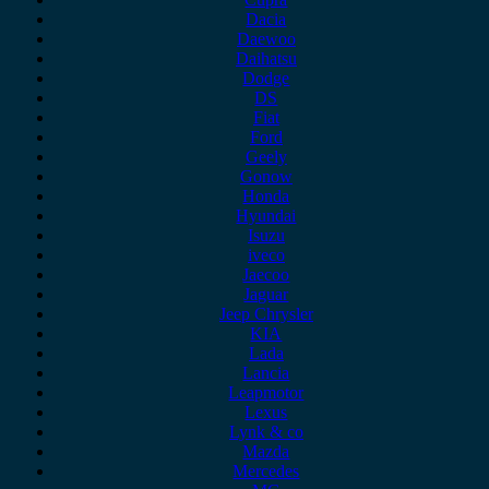
Dacia
Daewoo
Daihatsu
Dodge
DS
Fiat
Ford
Geely
Gonow
Honda
Hyundai
Isuzu
iveco
Jaecoo
Jaguar
Jeep Chrysler
KIA
Lada
Lancia
Leapmotor
Lexus
Lynk & co
Mazda
Mercedes