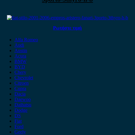
Ρωτήστε τιμή
Alfa Romeo
Audi
Austin
Acura
BMW
BYD
Chery
Chevrolet
Citroen
Cupra
Dacia
Daewoo
Daihatsu
Dodge
DS
Fiat
Ford
Geely