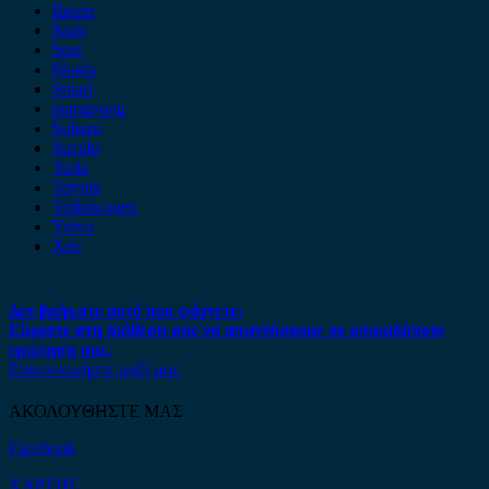
Rover
Saab
Seat
Skoda
Smart
ssangyong
Subaru
Suzuki
Tesla
Toyota
Volkswagen
Volvo
Xev
Δεν βρήκατε αυτό που ψάχνετε;
Είμαστε στη διάθεση σας να απαντήσουμε σε οποιαδήποτε
ερώτηση σας.
Επικοινωνήστε μαζί μας
ΑΚΟΛΟΥΘΗΣΤΕ ΜΑΣ
Facebook
ΧΑΡΤΗΣ