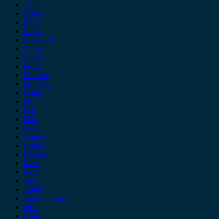
Acura
BMW
BYD
Chery
Chevrolet
Citroen
Cupra
Dacia
Daewoo
Daihatsu
Dodge
DS
Fiat
Ford
Geely
Gonow
Honda
Hyundai
Isuzu
iveco
Jaecoo
Jaguar
Jeep Chrysler
KIA
Lada