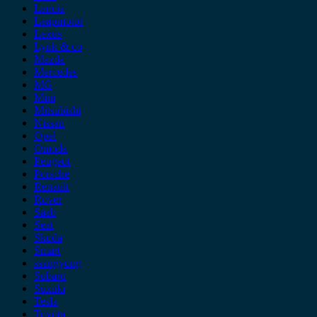
Lancia
Leapmotor
Lexus
Lynk & co
Mazda
Mercedes
MG
Mini
Mitsubishi
Nissan
Opel
Omoda
Peugeot
Porsche
Renault
Rover
Saab
Seat
Skoda
Smart
ssangyong
Subaru
Suzuki
Tesla
Toyota