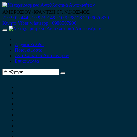
Skip
to
ΑΜΒΡΟΣΙΟΥ ΦΡΑΝΤΖΗ 67, Ν.ΚΟΣΜΟΣ
content
210 9012444
210 9239148
210 9238158
210 9026839
Κινητό-Viber-whatsapp : 6980507900
Primary
Menu
Αρχική Σελίδα
Ποιοί είμαστε
Ανταλλακτικά Αυτοκινήτων
Επικοινωνία