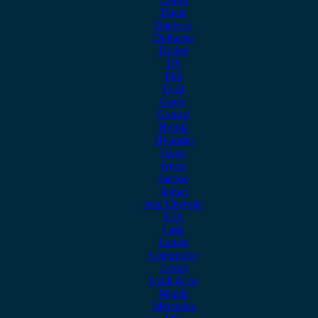
Dacia
Daewoo
Daihatsu
Dodge
DS
Fiat
Ford
Geely
Gonow
Honda
Hyundai
Isuzu
iveco
Jaecoo
Jaguar
Jeep Chrysler
KIA
Lada
Lancia
Leapmotor
Lexus
Lynk & co
Mazda
Mercedes