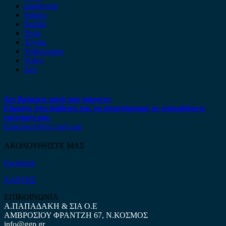
ssangyong
Subaru
Suzuki
Tesla
Toyota
Volkswagen
Volvo
Xev
Δεν βρήκατε αυτό που ψάχνετε;
Είμαστε στη διάθεση σας να απαντήσουμε σε οποιαδήποτε
ερώτηση σας.
Επικοινωνήστε μαζί μας
ΑΚΟΛΟΥΘΗΣΤΕ ΜΑΣ
Facebook
ΧΑΡΤΗΣ
ΕΠΙΚΟΙΝΩΝΙΑ
Α.ΠΑΠΑΔΑΚΗ & ΣΙΑ Ο.Ε
ΑΜΒΡΟΣΙΟΥ ΦΡΑΝΤΖΗ 67, Ν.ΚΟΣΜΟΣ
info@ggp.gr