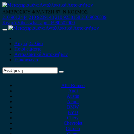
Skip
to
ΑΜΒΡΟΣΙΟΥ ΦΡΑΝΤΖΗ 67, Ν.ΚΟΣΜΟΣ
content
210 9012444
210 9239148
210 9238158
210 9026839
Κινητό-Viber-whatsapp : 6980507900
Primary
Menu
Αρχική Σελίδα
Ποιοί είμαστε
Ανταλλακτικά Αυτοκινήτων
Επικοινωνία
Alfa Romeo
Audi
Austin
Acura
BMW
BYD
Chery
Chevrolet
Citroen
Cupra