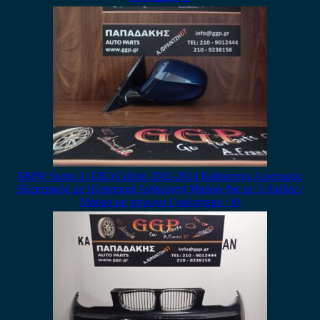
BMW Series 1 (E82) Cabrio 2011-2014 Καθρέπτης Αριστερός
Ηλεκτρικός με Ηλεκτρική Ανάκληση Μαύρο Φις με 3 Ακίδες /
Μαύρο με τρίγωνο Γυαλιστερό / Θ