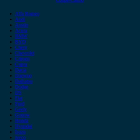
Coupe/Cabrio
Alfa Romeo
Audi
Austin
Acura
BMW
BYD
Chery
Chevrolet
Citroen
Cupra
Dacia
Daewoo
Daihatsu
Dodge
DS
Fiat
Ford
Geely
Gonow
Honda
Hyundai
Isuzu
iveco