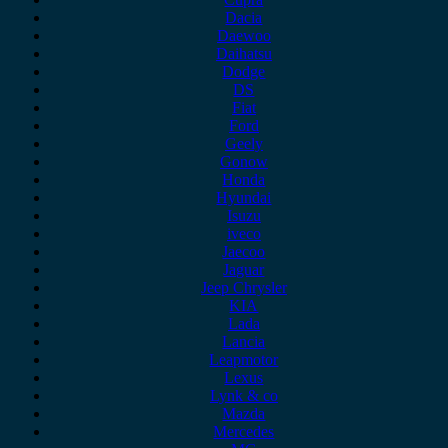
Dacia
Daewoo
Daihatsu
Dodge
DS
Fiat
Ford
Geely
Gonow
Honda
Hyundai
Isuzu
iveco
Jaecoo
Jaguar
Jeep Chrysler
KIA
Lada
Lancia
Leapmotor
Lexus
Lynk & co
Mazda
Mercedes