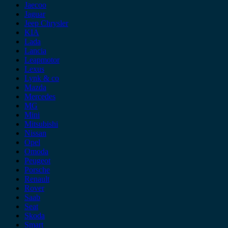
Jaecoo
Jaguar
Jeep Chrysler
KIA
Lada
Lancia
Leapmotor
Lexus
Lynk & co
Mazda
Mercedes
MG
Mini
Mitsubishi
Nissan
Opel
Omoda
Peugeot
Porsche
Renault
Rover
Saab
Seat
Skoda
Smart