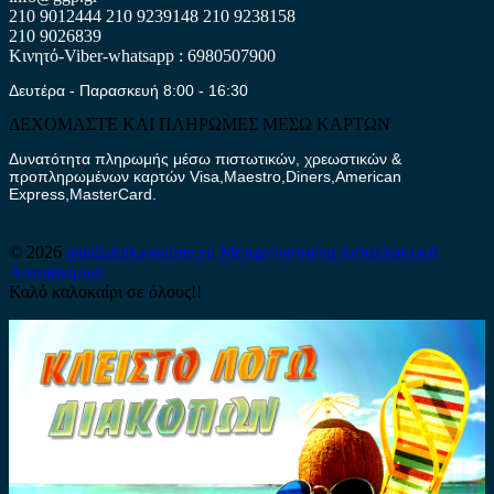
210 9012444
210 9239148
210 9238158
210 9026839
Κινητό-Viber-whatsapp : 6980507900
Δευτέρα - Παρασκευή 8:00 - 16:30
ΔΕΧΟΜΑΣΤΕ ΚΑΙ ΠΛΗΡΩΜΕΣ ΜΕΣΩ ΚΑΡΤΩΝ
Δυνατότητα πληρωμής μέσω πιστωτικών, χρεωστικών &
προπληρωμένων καρτών Visa,Maestro,Diners,American
Express,MasterCard.
© 2026
antallaktika-online.eu
Μεταχειρισμένα Ανταλλακτικά
Αυτοκινήτων
Καλό καλοκαίρι σε όλους!!