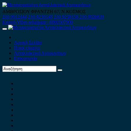
Skip
to
ΑΜΒΡΟΣΙΟΥ ΦΡΑΝΤΖΗ 67, Ν.ΚΟΣΜΟΣ
content
210 9012444
210 9239148
210 9238158
210 9026839
Κινητό-Viber-whatsapp : 6980507900
Primary
Menu
Αρχική Σελίδα
Ποιοί είμαστε
Ανταλλακτικά Αυτοκινήτων
Επικοινωνία