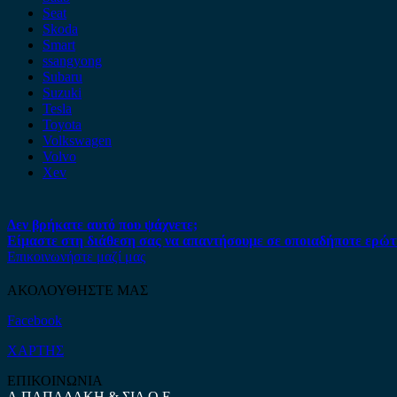
Seat
Skoda
Smart
ssangyong
Subaru
Suzuki
Tesla
Toyota
Volkswagen
Volvo
Xev
Δεν βρήκατε αυτό που ψάχνετε;
Είμαστε στη διάθεση σας να απαντήσουμε σε οποιαδήποτε ερώτ
Επικοινωνήστε μαζί μας
ΑΚΟΛΟΥΘΗΣΤΕ ΜΑΣ
Facebook
ΧΑΡΤΗΣ
ΕΠΙΚΟΙΝΩΝΙΑ
Α.ΠΑΠΑΔΑΚΗ & ΣΙΑ Ο.Ε