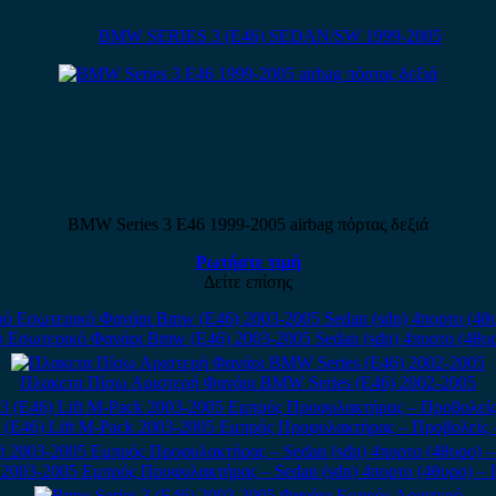
BMW SERIES 3 (E46) SEDAN/SW 1999-2005
BMW Series 3 E46 1999-2005 airbag πόρτας δεξιά
Ρωτήστε τιμή
Δείτε επίσης
 Εσωτερικό Φανάρι Bmw (E46) 2003-2005 Sedan (sdn) 4πορτο (4θυρ
Πλακετα Πίσω Αριστερή Φανάρι BMW Series (E46) 2002-2005
 (E46) Lift M-Pack 2003-2005 Εμπρός Προφυλακτήρας – Προβολείς
t 2003-2005 Εμπρός Προφυλακτήρας – Sedan (sdn) 4πορτο (4θυρο) –