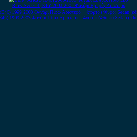
Bmw Series 3 (E46) 2003-2005 Φανάρι Εμπρός Αριστερό
E46) 1999-2003 Φανάρι Πίσω Αριστερό – 4πορτο (4θυρο) Sedan (sd