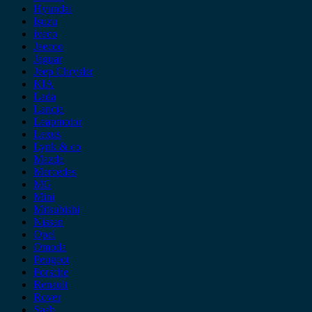
Hyundai
Isuzu
iveco
Jaecoo
Jaguar
Jeep Chrysler
KIA
Lada
Lancia
Leapmotor
Lexus
Lynk & co
Mazda
Mercedes
MG
Mini
Mitsubishi
Nissan
Opel
Omoda
Peugeot
Porsche
Renault
Rover
Saab