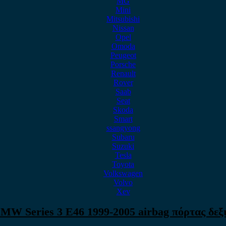
MG
Mini
Mitsubishi
Nissan
Opel
Omoda
Peugeot
Porsche
Renault
Rover
Saab
Seat
Skoda
Smart
ssangyong
Subaru
Suzuki
Tesla
Toyota
Volkswagen
Volvo
Xev
MW Series 3 E46 1999-2005 airbag πόρτας δεξ