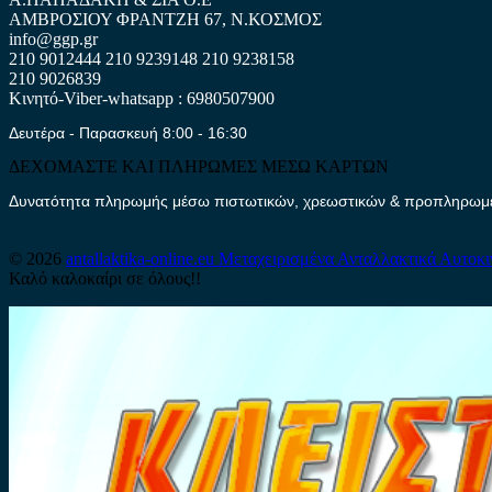
ΑΜΒΡΟΣΙΟΥ ΦΡΑΝΤΖΗ 67, Ν.ΚΟΣΜΟΣ
info@ggp.gr
210 9012444
210 9239148
210 9238158
210 9026839
Κινητό-Viber-whatsapp : 6980507900
Δευτέρα - Παρασκευή 8:00 - 16:30
ΔΕΧΟΜΑΣΤΕ ΚΑΙ ΠΛΗΡΩΜΕΣ ΜΕΣΩ ΚΑΡΤΩΝ
Δυνατότητα πληρωμής μέσω πιστωτικών, χρεωστικών & προπληρωμέν
© 2026
antallaktika-online.eu
Μεταχειρισμένα Ανταλλακτικά Αυτοκ
Καλό καλοκαίρι σε όλους!!