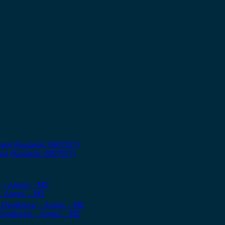
ο) (Κωδικός: 6907937)
 – Ασημί – ΜΣ
 Προβολείς – Ασημί – ΜΣ