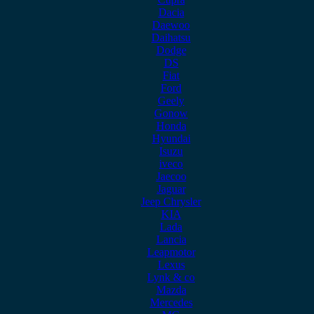
Dacia
Daewoo
Daihatsu
Dodge
DS
Fiat
Ford
Geely
Gonow
Honda
Hyundai
Isuzu
iveco
Jaecoo
Jaguar
Jeep Chrysler
KIA
Lada
Lancia
Leapmotor
Lexus
Lynk & co
Mazda
Mercedes