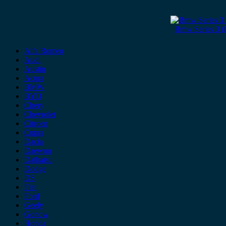
Bmw Series 3 (
Alfa Romeo
Audi
Austin
Acura
BMW
BYD
Chery
Chevrolet
Citroen
Cupra
Dacia
Daewoo
Daihatsu
Dodge
DS
Fiat
Ford
Geely
Gonow
Honda