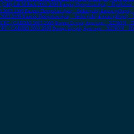
 (E46) Lift M-Pack 2003-2005 Εμπρός Προφυλακτήρας – Προβολείς
t 2003-2005 Εμπρός Προφυλακτήρας – Sedan (sdn) 4πορτο (4θυρο) –
UPE / CABRIO 2003-2005 Φανάρι Εμπρός Αριστερό – XENON – Πλακ