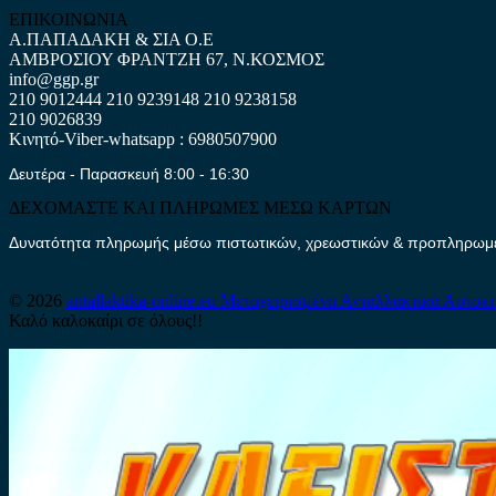
ΕΠΙΚΟΙΝΩΝΙΑ
Α.ΠΑΠΑΔΑΚΗ & ΣΙΑ Ο.Ε
ΑΜΒΡΟΣΙΟΥ ΦΡΑΝΤΖΗ 67, Ν.ΚΟΣΜΟΣ
info@ggp.gr
210 9012444
210 9239148
210 9238158
210 9026839
Κινητό-Viber-whatsapp : 6980507900
Δευτέρα - Παρασκευή 8:00 - 16:30
ΔΕΧΟΜΑΣΤΕ ΚΑΙ ΠΛΗΡΩΜΕΣ ΜΕΣΩ ΚΑΡΤΩΝ
Δυνατότητα πληρωμής μέσω πιστωτικών, χρεωστικών & προπληρωμέν
© 2026
antallaktika-online.eu
Μεταχειρισμένα Ανταλλακτικά Αυτοκ
Καλό καλοκαίρι σε όλους!!