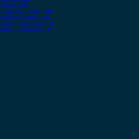
 – Ασημί – ΜΣ
 Προβολείς – Ασημί – ΜΣ
έτα – Πιτσιλιστήρι – Θ