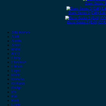
Bmw Series 3
Bmw Series 3 (E46) Lif
Bmw Series 3 (E46) CO
Alfa Romeo
Audi
Austin
Acura
BMW
BYD
Chery
Chevrolet
Citroen
Cupra
Dacia
Daewoo
Daihatsu
Dodge
DS
Fiat
Ford
Geely