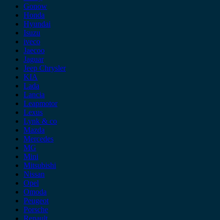
Gonow
Honda
Hyundai
Isuzu
iveco
Jaecoo
Jaguar
Jeep Chrysler
KIA
Lada
Lancia
Leapmotor
Lexus
Lynk & co
Mazda
Mercedes
MG
Mini
Mitsubishi
Nissan
Opel
Omoda
Peugeot
Porsche
Renault