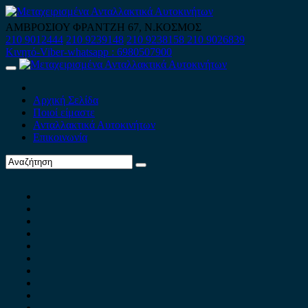
Skip
to
ΑΜΒΡΟΣΙΟΥ ΦΡΑΝΤΖΗ 67, Ν.ΚΟΣΜΟΣ
content
210 9012444
210 9239148
210 9238158
210 9026839
Κινητό-Viber-whatsapp : 6980507900
Primary
Menu
Αρχική Σελίδα
Ποιοί είμαστε
Ανταλλακτικά Αυτοκινήτων
Επικοινωνία