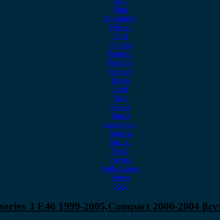
MG
Mini
Mitsubishi
Nissan
Opel
Omoda
Peugeot
Porsche
Renault
Rover
Saab
Seat
Skoda
Smart
ssangyong
Subaru
Suzuki
Tesla
Toyota
Volkswagen
Volvo
Xev
ries 3 E46 1999-2005,Compact 2000-2004 βεν