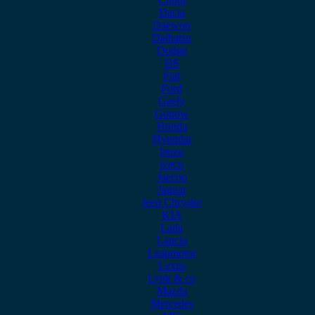
Dacia
Daewoo
Daihatsu
Dodge
DS
Fiat
Ford
Geely
Gonow
Honda
Hyundai
Isuzu
iveco
Jaecoo
Jaguar
Jeep Chrysler
KIA
Lada
Lancia
Leapmotor
Lexus
Lynk & co
Mazda
Mercedes