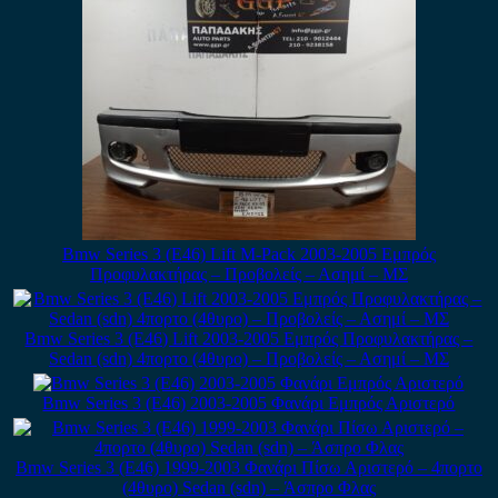
Bmw Series 3 (E46) Lift M-Pack 2003-2005 Εμπρός
Προφυλακτήρας – Προβολείς – Ασημί – ΜΣ
Bmw Series 3 (E46) Lift 2003-2005 Εμπρός Προφυλακτήρας –
Sedan (sdn) 4πορτο (4θυρο) – Προβολείς – Ασημί – ΜΣ
Bmw Series 3 (E46) 2003-2005 Φανάρι Εμπρός Αριστερό
Bmw Series 3 (E46) 1999-2003 Φανάρι Πίσω Αριστερό – 4πορτο
(4θυρο) Sedan (sdn) – Άσπρο Φλας