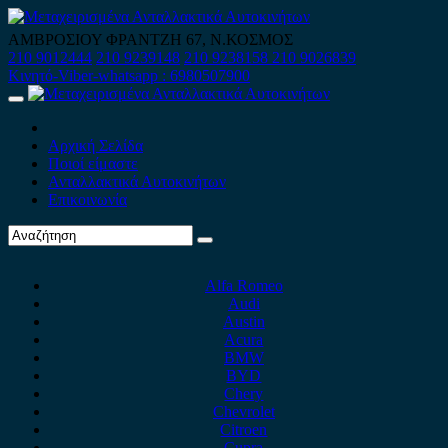
Skip
to
ΑΜΒΡΟΣΙΟΥ ΦΡΑΝΤΖΗ 67, Ν.ΚΟΣΜΟΣ
content
210 9012444
210 9239148
210 9238158
210 9026839
Κινητό-Viber-whatsapp : 6980507900
Primary
Menu
Αρχική Σελίδα
Ποιοί είμαστε
Ανταλλακτικά Αυτοκινήτων
Επικοινωνία
Alfa Romeo
Audi
Austin
Acura
BMW
BYD
Chery
Chevrolet
Citroen
Cupra