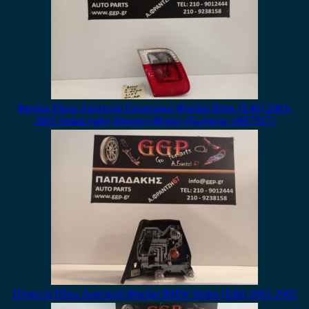
Φανάρι Πίσω Αριστερό Εσωτερικό Φανάρι Bmw (E46) 2003-
2005 Sedan (sdn) 4πορτο (4θυρο) (Κωδικός: 6907937)
Πλακετα Πίσω Αριστερή Φανάρι BMW Series (E46) 2002-2005