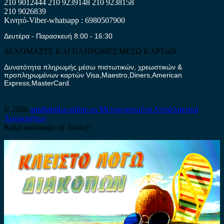
210 9012444
210 9239148
210 9238158
210 9026839
Κινητό-Viber-whatsapp : 6980507900
Δευτέρα - Παρασκευή 8:00 - 16:30
ΔΕΧΟΜΑΣΤΕ ΚΑΙ ΠΛΗΡΩΜΕΣ ΜΕΣΩ ΚΑΡΤΩΝ
Δυνατότητα πληρωμής μέσω πιστωτικών, χρεωστικών &
προπληρωμένων καρτών Visa,Maestro,Diners,American
Express,MasterCard.
© 2026
antallaktika-online.eu
Μεταχειρισμένα Ανταλλακτικά
Αυτοκινήτων
Καλό καλοκαίρι σε όλους!!