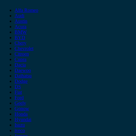
Alfa Romeo
Audi
Austin
Acura
BMW
BYD
Chery
Chevrolet
Citroen
Cupra
Dacia
Daewoo
Daihatsu
Dodge
DS
Fiat
Ford
Geely
Gonow
Honda
Hyundai
Isuzu
iveco
Jaecoo