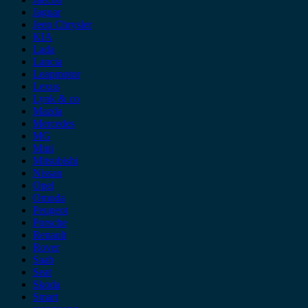
Jaguar
Jeep Chrysler
KIA
Lada
Lancia
Leapmotor
Lexus
Lynk & co
Mazda
Mercedes
MG
Mini
Mitsubishi
Nissan
Opel
Omoda
Peugeot
Porsche
Renault
Rover
Saab
Seat
Skoda
Smart