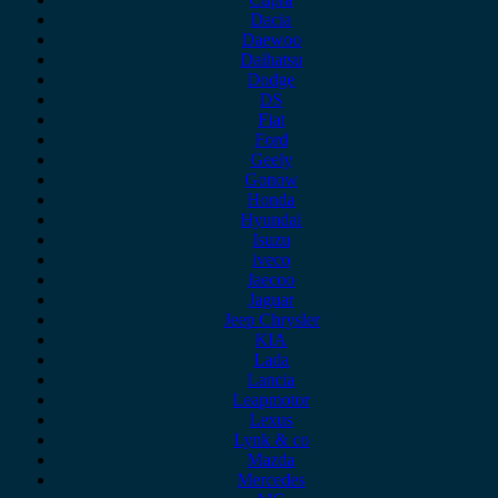
Dacia
Daewoo
Daihatsu
Dodge
DS
Fiat
Ford
Geely
Gonow
Honda
Hyundai
Isuzu
iveco
Jaecoo
Jaguar
Jeep Chrysler
KIA
Lada
Lancia
Leapmotor
Lexus
Lynk & co
Mazda
Mercedes