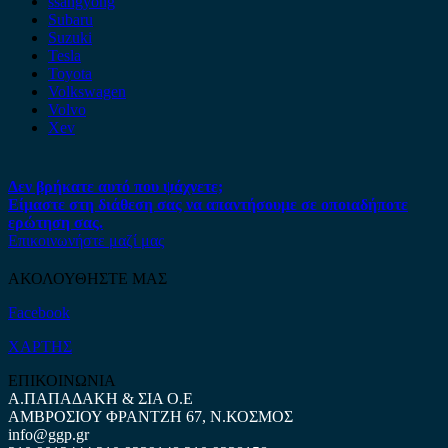
ssangyong
Subaru
Suzuki
Tesla
Toyota
Volkswagen
Volvo
Xev
Δεν βρήκατε αυτό που ψάχνετε;
Είμαστε στη διάθεση σας να απαντήσουμε σε οποιαδήποτε
ερώτηση σας.
Επικοινωνήστε μαζί μας
ΑΚΟΛΟΥΘΗΣΤΕ ΜΑΣ
Facebook
ΧΑΡΤΗΣ
ΕΠΙΚΟΙΝΩΝΙΑ
Α.ΠΑΠΑΔΑΚΗ & ΣΙΑ Ο.Ε
ΑΜΒΡΟΣΙΟΥ ΦΡΑΝΤΖΗ 67, Ν.ΚΟΣΜΟΣ
info@ggp.gr