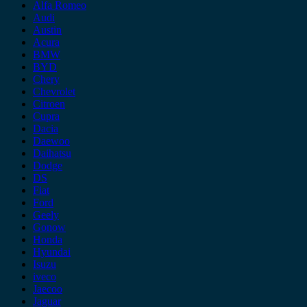
Alfa Romeo
Audi
Austin
Acura
BMW
BYD
Chery
Chevrolet
Citroen
Cupra
Dacia
Daewoo
Daihatsu
Dodge
DS
Fiat
Ford
Geely
Gonow
Honda
Hyundai
Isuzu
iveco
Jaecoo
Jaguar