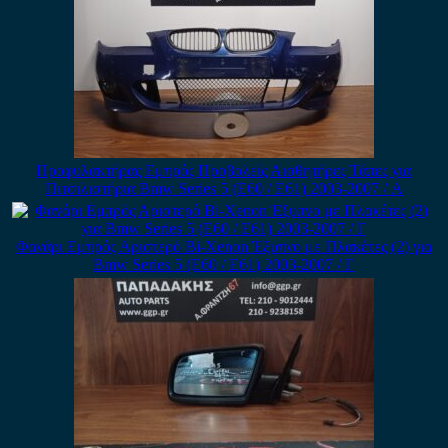
Προφυλακτήρας Εμπρός Προβολείς Αισθητήρες Τάπες για
Πιτσιλιστήρια Bmw Series 5 (E60 / E61) 2003-2007 / Α
Φανάρι Εμπρός Αριστερό Bi-Xenon Έξυπνο με Πλακέτες (2) για
Bmw Series 5 (E60 / E61) 2003-2007 / Γ