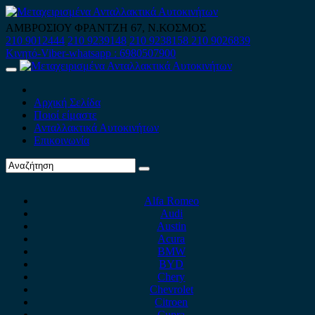
Skip
to
ΑΜΒΡΟΣΙΟΥ ΦΡΑΝΤΖΗ 67, Ν.ΚΟΣΜΟΣ
content
210 9012444
210 9239148
210 9238158
210 9026839
Κινητό-Viber-whatsapp : 6980507900
Primary
Menu
Αρχική Σελίδα
Ποιοί είμαστε
Ανταλλακτικά Αυτοκινήτων
Επικοινωνία
Alfa Romeo
Audi
Austin
Acura
BMW
BYD
Chery
Chevrolet
Citroen
Cupra