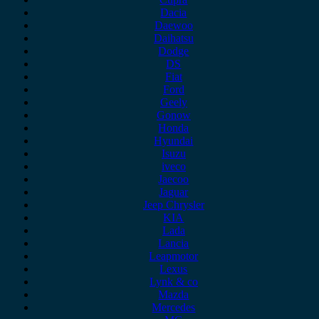
Dacia
Daewoo
Daihatsu
Dodge
DS
Fiat
Ford
Geely
Gonow
Honda
Hyundai
Isuzu
iveco
Jaecoo
Jaguar
Jeep Chrysler
KIA
Lada
Lancia
Leapmotor
Lexus
Lynk & co
Mazda
Mercedes