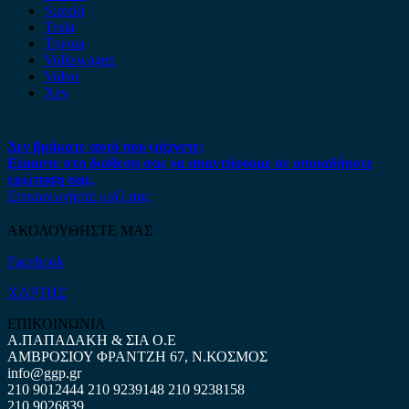
Suzuki
Tesla
Toyota
Volkswagen
Volvo
Xev
Δεν βρήκατε αυτό που ψάχνετε;
Είμαστε στη διάθεση σας να απαντήσουμε σε οποιαδήποτε
ερώτηση σας.
Επικοινωνήστε μαζί μας
ΑΚΟΛΟΥΘΗΣΤΕ ΜΑΣ
Facebook
ΧΑΡΤΗΣ
ΕΠΙΚΟΙΝΩΝΙΑ
Α.ΠΑΠΑΔΑΚΗ & ΣΙΑ Ο.Ε
ΑΜΒΡΟΣΙΟΥ ΦΡΑΝΤΖΗ 67, Ν.ΚΟΣΜΟΣ
info@ggp.gr
210 9012444
210 9239148
210 9238158
210 9026839