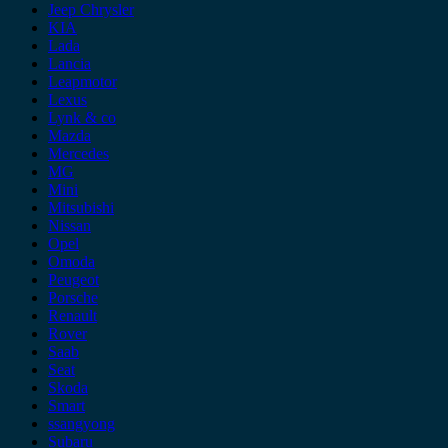
Jeep Chrysler
KIA
Lada
Lancia
Leapmotor
Lexus
Lynk & co
Mazda
Mercedes
MG
Mini
Mitsubishi
Nissan
Opel
Omoda
Peugeot
Porsche
Renault
Rover
Saab
Seat
Skoda
Smart
ssangyong
Subaru