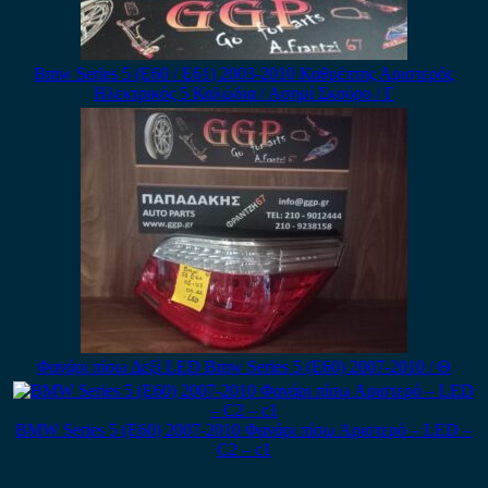
Bmw Series 5 (E60 / E61) 2003-2010 Καθρέπτης Αριστερός
Ηλεκτρικός 5 Καλώδια / Ασημί Σκούρο / Γ
Φανάρι πίσω Δεξί LED Bmw Series 5 (E60) 2007-2010 / Θ
BMW Series 5 (E60) 2007-2010 Φανάρι πίσω Αριστερό – LED –
C2 – c1