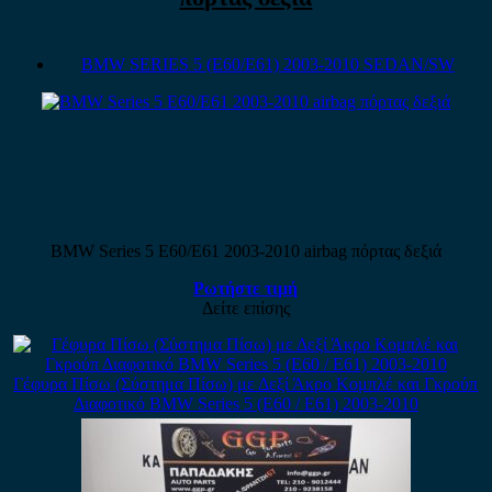
BMW SERIES 5 (E60/E61) 2003-2010 SEDAN/SW
BMW Series 5 E60/E61 2003-2010 airbag πόρτας δεξιά
Ρωτήστε τιμή
Δείτε επίσης
Γέφυρα Πίσω (Σύστημα Πίσω) με Δεξί Άκρο Κομπλέ και Γκρούπ
Διαφοτικό BMW Series 5 (E60 / E61) 2003-2010