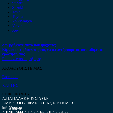
Subaru
Suzuki
Tesla
Toyota
Volkswagen
Volvo
Xev
Δεν βρήκατε αυτό που ψάχνετε;
Είμαστε στη διάθεση σας να απαντήσουμε σε οποιαδήποτε
ερώτηση σας.
Επικοινωνήστε μαζί μας
ΑΚΟΛΟΥΘΗΣΤΕ ΜΑΣ
Facebook
ΧΑΡΤΗΣ
ΕΠΙΚΟΙΝΩΝΙΑ
Α.ΠΑΠΑΔΑΚΗ & ΣΙΑ Ο.Ε
ΑΜΒΡΟΣΙΟΥ ΦΡΑΝΤΖΗ 67, Ν.ΚΟΣΜΟΣ
info@ggp.gr
210 9012444
210 9239148
210 9238158