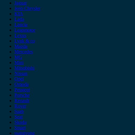
Jaguar
Jeep Chrysler
KIA
Lada
Lancia
Leapmotor
Lexus
Lynk & co
Mazda
Mercedes
MG
Mini
Mitsubishi
Nissan
Opel
Omoda
Peugeot
Porsche
Renault
Rover
Saab
Seat
Skoda
Smart
ssangyong