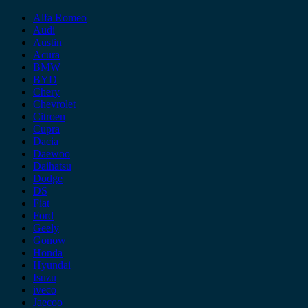
Alfa Romeo
Audi
Austin
Acura
BMW
BYD
Chery
Chevrolet
Citroen
Cupra
Dacia
Daewoo
Daihatsu
Dodge
DS
Fiat
Ford
Geely
Gonow
Honda
Hyundai
Isuzu
iveco
Jaecoo