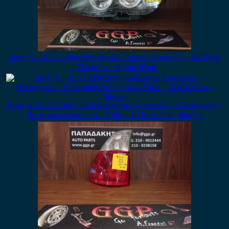
Bmw X5 (E53) 2004-2006 Φανάρι Εμπρός Αριστερό – XENON
– Πλακέτα – Άσπρο Φλας
Bmw X5 (E53) 2000-2006 Καθρέπτης Αριστερός – Ηλεκτρικός –
Ηλεκτρική Ανάκληση – 2 Φις – 10 Καλώδια – Μαύρο