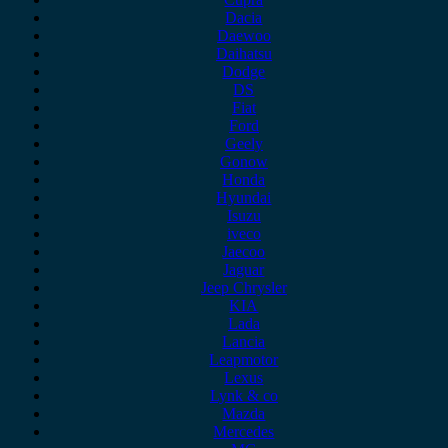
Dacia
Daewoo
Daihatsu
Dodge
DS
Fiat
Ford
Geely
Gonow
Honda
Hyundai
Isuzu
iveco
Jaecoo
Jaguar
Jeep Chrysler
KIA
Lada
Lancia
Leapmotor
Lexus
Lynk & co
Mazda
Mercedes