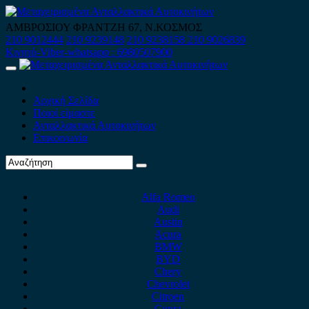
Skip
to
ΑΜΒΡΟΣΙΟΥ ΦΡΑΝΤΖΗ 67, Ν.ΚΟΣΜΟΣ
content
210 9012444
210 9239148
210 9238158
210 9026839
Κινητό-Viber-whatsapp : 6980507900
Primary
Menu
Αρχική Σελίδα
Ποιοί είμαστε
Ανταλλακτικά Αυτοκινήτων
Επικοινωνία
Alfa Romeo
Audi
Austin
Acura
BMW
BYD
Chery
Chevrolet
Citroen
Cupra