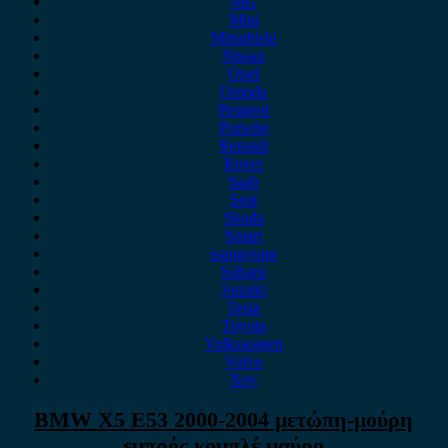
MG
Mini
Mitsubishi
Nissan
Opel
Omoda
Peugeot
Porsche
Renault
Rover
Saab
Seat
Skoda
Smart
ssangyong
Subaru
Suzuki
Tesla
Toyota
Volkswagen
Volvo
Xev
BMW X5 E53 2000-2004 μετώπη-μούρη
εμπρός κομπλέ μαύρο