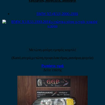
BMW X5 (E53) 2000-2006
Μετώπη-μούρη εμπρός κομπλέ
(Καπό,φτερά,μετώπη,προφυλακτήρας,φανάρια,ψυγεία)
Ρωτήστε τιμή
Δείτε επίσης