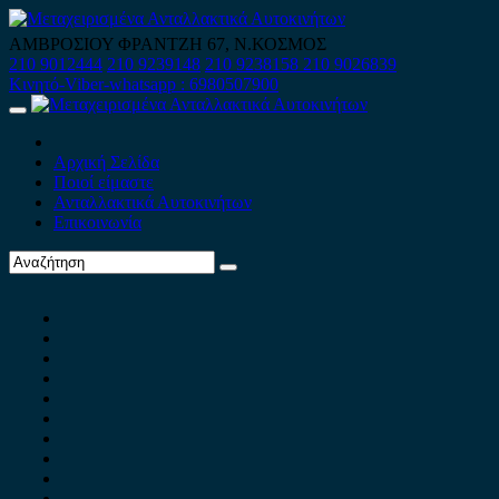
Skip
to
ΑΜΒΡΟΣΙΟΥ ΦΡΑΝΤΖΗ 67, Ν.ΚΟΣΜΟΣ
content
210 9012444
210 9239148
210 9238158
210 9026839
Κινητό-Viber-whatsapp : 6980507900
Primary
Menu
Αρχική Σελίδα
Ποιοί είμαστε
Ανταλλακτικά Αυτοκινήτων
Επικοινωνία