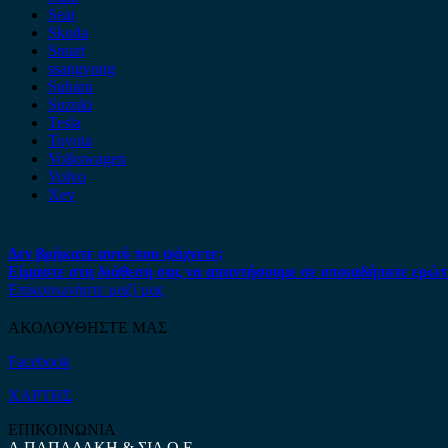
Seat
Skoda
Smart
ssangyong
Subaru
Suzuki
Tesla
Toyota
Volkswagen
Volvo
Xev
Δεν βρήκατε αυτό που ψάχνετε;
Είμαστε στη διάθεση σας να απαντήσουμε σε οποιαδήποτε ερώτ
Επικοινωνήστε μαζί μας
ΑΚΟΛΟΥΘΗΣΤΕ ΜΑΣ
Facebook
ΧΑΡΤΗΣ
ΕΠΙΚΟΙΝΩΝΙΑ
Α.ΠΑΠΑΔΑΚΗ & ΣΙΑ Ο.Ε