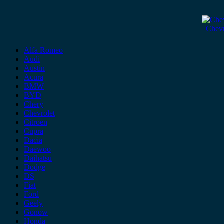
Chevr
Alfa Romeo
Audi
Austin
Acura
BMW
BYD
Chery
Chevrolet
Citroen
Cupra
Dacia
Daewoo
Daihatsu
Dodge
DS
Fiat
Ford
Geely
Gonow
Honda