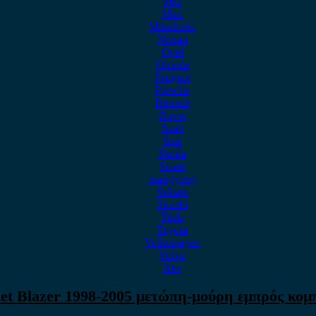
MG
Mini
Mitsubishi
Nissan
Opel
Omoda
Peugeot
Porsche
Renault
Rover
Saab
Seat
Skoda
Smart
ssangyong
Subaru
Suzuki
Tesla
Toyota
Volkswagen
Volvo
Xev
et Blazer 1998-2005 μετώπη-μούρη εμπρός κομ