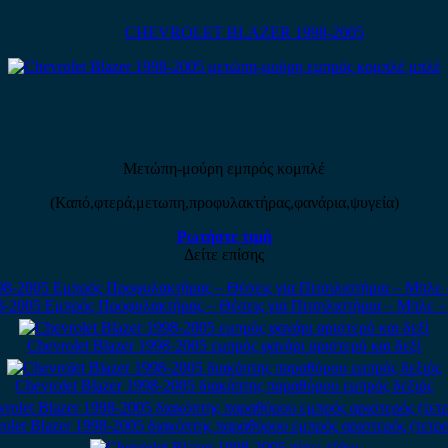
CHEVROLET BLAZER 1998-2005
Μετώπη-μούρη εμπρός κομπλέ
(Καπό,φτερά,μετωπη,προφυλακτήρας,φανάρια,ψυγεία)
Ρωτήστε τιμή
Δείτε επίσης
98-2005 Εμπρός Προφυλακτήρας – Θέσεις για Πιτσιλιστήρια – Μπλε 
Chevrolet Blazer 1998-2005 εμπρός φανάρι αριστερό και δεξί
Chevrolet Blazer 1998-2005 διακόπτης παραθύρου εμπρός δεξιός
olet Blazer 1998-2005 διακόπτης παραθύρου εμπρός αριστερός (τετρ