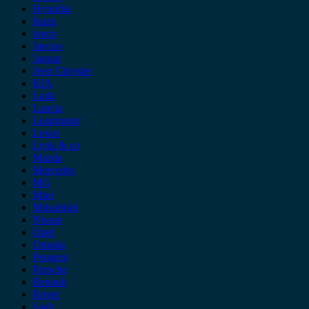
Hyundai
Isuzu
iveco
Jaecoo
Jaguar
Jeep Chrysler
KIA
Lada
Lancia
Leapmotor
Lexus
Lynk & co
Mazda
Mercedes
MG
Mini
Mitsubishi
Nissan
Opel
Omoda
Peugeot
Porsche
Renault
Rover
Saab