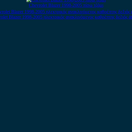
Chevrolet Blazer 1998-2005 πίσω τζάμι
olet Blazer 1998-2005 ηλεκτρικός ανακλινόμενος καθρέπτης δεξιός 