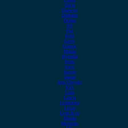
Dacia
Daewoo
Daihatsu
Dodge
DS
Fiat
Ford
Geely
Gonow
Honda
Hyundai
Isuzu
iveco
Jaecoo
Jaguar
Jeep Chrysler
KIA
Lada
Lancia
Leapmotor
Lexus
Lynk & co
Mazda
Mercedes