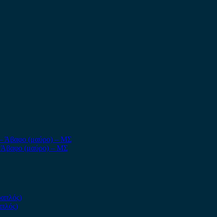
– Άβαφο (μαύρο) – ΜΣ
απλός)