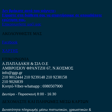
Δεν βρήκατε αυτό που ψάχνετε;
Είμαστε στη διάθεση σας να απαντήσουμε σε οποιαδήποτε
ερώτηση σας.
Επικοινωνήστε μαζί μας
ΑΚΟΛΟΥΘΗΣΤΕ ΜΑΣ
Facebook
ΧΑΡΤΗΣ
ΕΠΙΚΟΙΝΩΝΙΑ
Α.ΠΑΠΑΔΑΚΗ & ΣΙΑ Ο.Ε
ΑΜΒΡΟΣΙΟΥ ΦΡΑΝΤΖΗ 67, Ν.ΚΟΣΜΟΣ
info@ggp.gr
210 9012444
210 9239148
210 9238158
210 9026839
Κινητό-Viber-whatsapp : 6980507900
Δευτέρα - Παρασκευή 8:00 - 16:30
ΔΕΧΟΜΑΣΤΕ ΚΑΙ ΠΛΗΡΩΜΕΣ ΜΕΣΩ ΚΑΡΤΩΝ
Δυνατότητα πληρωμής μέσω πιστωτικών, χρεωστικών &