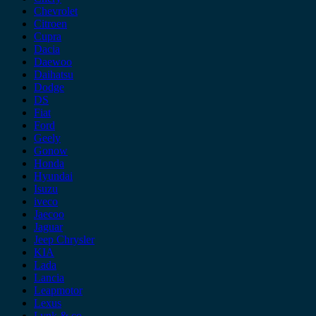
Chevrolet
Citroen
Cupra
Dacia
Daewoo
Daihatsu
Dodge
DS
Fiat
Ford
Geely
Gonow
Honda
Hyundai
Isuzu
iveco
Jaecoo
Jaguar
Jeep Chrysler
KIA
Lada
Lancia
Leapmotor
Lexus
Lynk & co