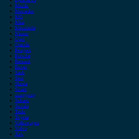
Mazda
Mercedes
MG
Mini
Mitsubishi
Nissan
Opel
Omoda
Peugeot
Porsche
Renault
Rover
Saab
Seat
Skoda
Smart
ssangyong
Subaru
Suzuki
Tesla
Toyota
Volkswagen
Volvo
Xev