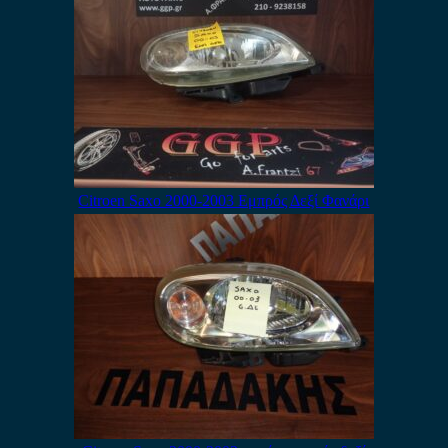
Citroen Saxo 2000-2003 Εμπρός Δεξί Φανάρι