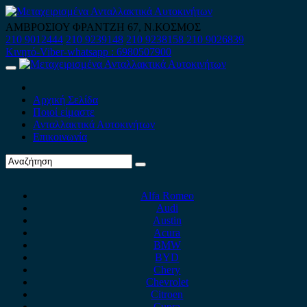
Skip
to
ΑΜΒΡΟΣΙΟΥ ΦΡΑΝΤΖΗ 67, Ν.ΚΟΣΜΟΣ
content
210 9012444
210 9239148
210 9238158
210 9026839
Κινητό-Viber-whatsapp : 6980507900
Primary
Menu
Αρχική Σελίδα
Ποιοί είμαστε
Ανταλλακτικά Αυτοκινήτων
Επικοινωνία
Alfa Romeo
Audi
Austin
Acura
BMW
BYD
Chery
Chevrolet
Citroen
Cupra