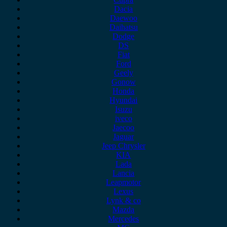
Dacia
Daewoo
Daihatsu
Dodge
DS
Fiat
Ford
Geely
Gonow
Honda
Hyundai
Isuzu
iveco
Jaecoo
Jaguar
Jeep Chrysler
KIA
Lada
Lancia
Leapmotor
Lexus
Lynk & co
Mazda
Mercedes