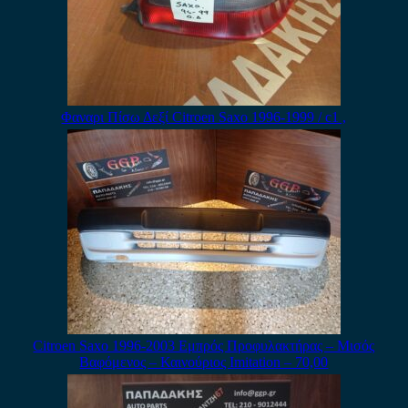
Φαναρι Πίσω Δεξί Citroen Saxo 1996-1999 / c1 ,
Citroen Saxo 1996-2003 Εμπρός Προφυλακτήρας – Μισός
Βαφόμενος – Καινούριος Imitation – 70,00