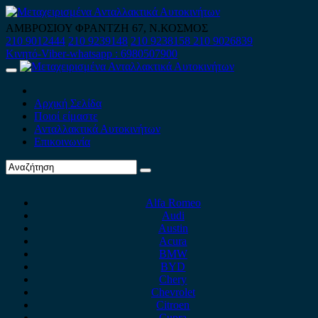
Skip
to
ΑΜΒΡΟΣΙΟΥ ΦΡΑΝΤΖΗ 67, Ν.ΚΟΣΜΟΣ
content
210 9012444
210 9239148
210 9238158
210 9026839
Κινητό-Viber-whatsapp : 6980507900
Primary
Menu
Αρχική Σελίδα
Ποιοί είμαστε
Ανταλλακτικά Αυτοκινήτων
Επικοινωνία
Alfa Romeo
Audi
Austin
Acura
BMW
BYD
Chery
Chevrolet
Citroen
Cupra