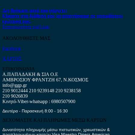
Δεν βρήκατε αυτό που ψάχνετε;
Είμαστε στη διάθεση σας να απαντήσουμε σε οποιαδήποτε
ερώτηση σας.
Επικοινωνήστε μαζί μας
ΑΚΟΛΟΥΘΗΣΤΕ ΜΑΣ
Facebook
ΧΑΡΤΗΣ
ΕΠΙΚΟΙΝΩΝΙΑ
Α.ΠΑΠΑΔΑΚΗ & ΣΙΑ Ο.Ε
ΑΜΒΡΟΣΙΟΥ ΦΡΑΝΤΖΗ 67, Ν.ΚΟΣΜΟΣ
info@ggp.gr
210 9012444
210 9239148
210 9238158
210 9026839
Κινητό-Viber-whatsapp : 6980507900
Δευτέρα - Παρασκευή 8:00 - 16:30
ΔΕΧΟΜΑΣΤΕ ΚΑΙ ΠΛΗΡΩΜΕΣ ΜΕΣΩ ΚΑΡΤΩΝ
Δυνατότητα πληρωμής μέσω πιστωτικών, χρεωστικών &
προπληρωμένων καρτών Visa,Maestro,Diners,American