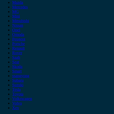
Mazda
Mercedes
MG
Mini
Mitsubishi
Nissan
Opel
Omoda
Peugeot
Porsche
Renault
Rover
Saab
Seat
Skoda
Smart
ssangyong
Subaru
Suzuki
Tesla
Toyota
Volkswagen
Volvo
Xev