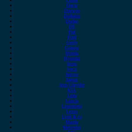
Dacia
Daewoo
Daihatsu
Dodge
DS
Fiat
Ford
Geely
Gonow
Honda
Hyundai
Isuzu
iveco
Jaecoo
Jaguar
Jeep Chrysler
KIA
Lada
Lancia
Leapmotor
Lexus
Lynk & co
Mazda
Mercedes