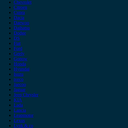
Chevrolet
Citroen
Cupra
Dacia
Daewoo
Daihatsu
Dodge
DS
Fiat
Ford
Geely
Gonow
Honda
Hyundai
Isuzu
iveco
Jaecoo
Jaguar
Jeep Chrysler
KIA
Lada
Lancia
Leapmotor
Lexus
Lynk & co