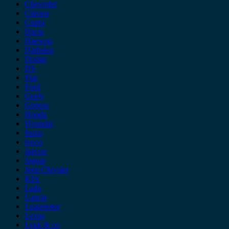
Chevrolet
Citroen
Cupra
Dacia
Daewoo
Daihatsu
Dodge
DS
Fiat
Ford
Geely
Gonow
Honda
Hyundai
Isuzu
iveco
Jaecoo
Jaguar
Jeep Chrysler
KIA
Lada
Lancia
Leapmotor
Lexus
Lynk & co