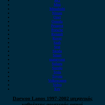
MG
Mini
Mitsubishi
Nissan
Opel
Omoda
Peugeot
Porsche
Renault
Rover
Saab
Seat
Skoda
Smart
ssangyong
Subaru
Suzuki
Tesla
Toyota
Volkswagen
Volvo
Xev
Daewoo Lanos 1997-2002 μηχανικός
καθρέπτης αριστερός ασημί