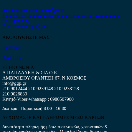
Δεν βρήκατε αυτό που ψάχνετε;
Είμαστε στη διάθεση σας να απαντήσουμε σε οποιαδήποτε
ερώτηση σας.
Επικοινωνήστε μαζί μας
ΑΚΟΛΟΥΘΗΣΤΕ ΜΑΣ
Facebook
ΧΑΡΤΗΣ
ΕΠΙΚΟΙΝΩΝΙΑ
Α.ΠΑΠΑΔΑΚΗ & ΣΙΑ Ο.Ε
ΑΜΒΡΟΣΙΟΥ ΦΡΑΝΤΖΗ 67, Ν.ΚΟΣΜΟΣ
info@ggp.gr
210 9012444
210 9239148
210 9238158
210 9026839
Κινητό-Viber-whatsapp : 6980507900
Δευτέρα - Παρασκευή 8:00 - 16:30
ΔΕΧΟΜΑΣΤΕ ΚΑΙ ΠΛΗΡΩΜΕΣ ΜΕΣΩ ΚΑΡΤΩΝ
Δυνατότητα πληρωμής μέσω πιστωτικών, χρεωστικών &
προπληρωμένων καρτών Visa,Maestro,Diners,American