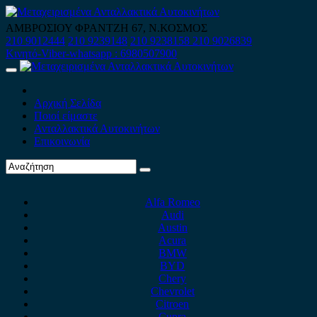
Skip
to
ΑΜΒΡΟΣΙΟΥ ΦΡΑΝΤΖΗ 67, Ν.ΚΟΣΜΟΣ
content
210 9012444
210 9239148
210 9238158
210 9026839
Κινητό-Viber-whatsapp : 6980507900
Primary
Menu
Αρχική Σελίδα
Ποιοί είμαστε
Ανταλλακτικά Αυτοκινήτων
Επικοινωνία
Alfa Romeo
Audi
Austin
Acura
BMW
BYD
Chery
Chevrolet
Citroen
Cupra