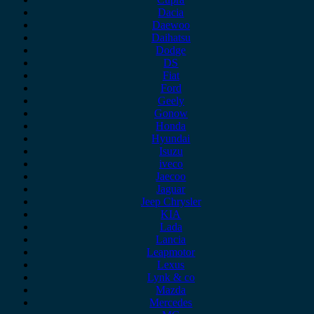
Dacia
Daewoo
Daihatsu
Dodge
DS
Fiat
Ford
Geely
Gonow
Honda
Hyundai
Isuzu
iveco
Jaecoo
Jaguar
Jeep Chrysler
KIA
Lada
Lancia
Leapmotor
Lexus
Lynk & co
Mazda
Mercedes