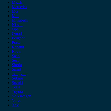
Mazda
Mercedes
MG
Mini
Mitsubishi
Nissan
Opel
Omoda
Peugeot
Porsche
Renault
Rover
Saab
Seat
Skoda
Smart
ssangyong
Subaru
Suzuki
Tesla
Toyota
Volkswagen
Volvo
Xev