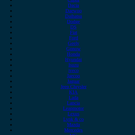
Dacia
Daewoo
Daihatsu
Dodge
DS
Fiat
Ford
Geely
Gonow
Honda
Hyundai
Isuzu
iveco
Jaecoo
Jaguar
Jeep Chrysler
KIA
Lada
Lancia
Leapmotor
Lexus
Lynk & co
Mazda
Mercedes