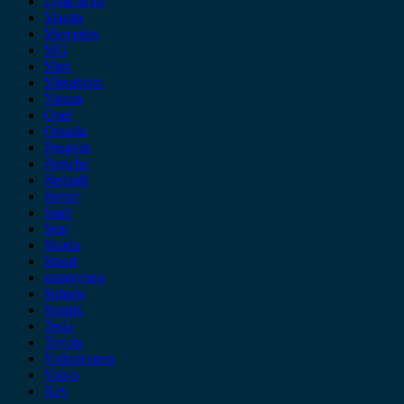
Lynk & co
Mazda
Mercedes
MG
Mini
Mitsubishi
Nissan
Opel
Omoda
Peugeot
Porsche
Renault
Rover
Saab
Seat
Skoda
Smart
ssangyong
Subaru
Suzuki
Tesla
Toyota
Volkswagen
Volvo
Xev