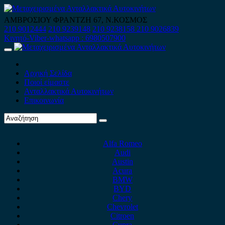
Skip
to
ΑΜΒΡΟΣΙΟΥ ΦΡΑΝΤΖΗ 67, Ν.ΚΟΣΜΟΣ
content
210 9012444
210 9239148
210 9238158
210 9026839
Κινητό-Viber-whatsapp : 6980507900
Primary
Menu
Αρχική Σελίδα
Ποιοί είμαστε
Ανταλλακτικά Αυτοκινήτων
Επικοινωνία
Alfa Romeo
Audi
Austin
Acura
BMW
BYD
Chery
Chevrolet
Citroen
Cupra