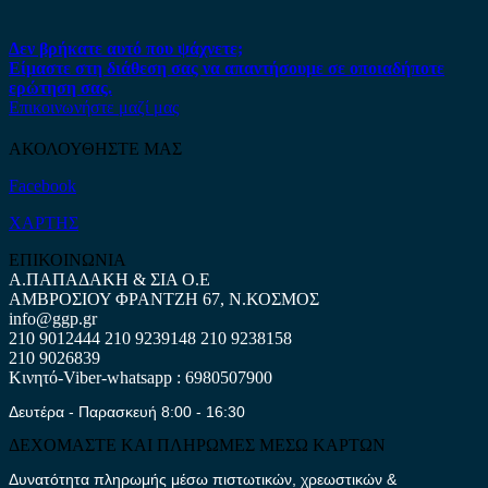
Δεν βρήκατε αυτό που ψάχνετε;
Είμαστε στη διάθεση σας να απαντήσουμε σε οποιαδήποτε
ερώτηση σας.
Επικοινωνήστε μαζί μας
ΑΚΟΛΟΥΘΗΣΤΕ ΜΑΣ
Facebook
ΧΑΡΤΗΣ
ΕΠΙΚΟΙΝΩΝΙΑ
Α.ΠΑΠΑΔΑΚΗ & ΣΙΑ Ο.Ε
ΑΜΒΡΟΣΙΟΥ ΦΡΑΝΤΖΗ 67, Ν.ΚΟΣΜΟΣ
info@ggp.gr
210 9012444
210 9239148
210 9238158
210 9026839
Κινητό-Viber-whatsapp : 6980507900
Δευτέρα - Παρασκευή 8:00 - 16:30
ΔΕΧΟΜΑΣΤΕ ΚΑΙ ΠΛΗΡΩΜΕΣ ΜΕΣΩ ΚΑΡΤΩΝ
Δυνατότητα πληρωμής μέσω πιστωτικών, χρεωστικών &