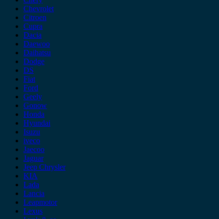
Chevrolet
Citroen
Cupra
Dacia
Daewoo
Daihatsu
Dodge
DS
Fiat
Ford
Geely
Gonow
Honda
Hyundai
Isuzu
iveco
Jaecoo
Jaguar
Jeep Chrysler
KIA
Lada
Lancia
Leapmotor
Lexus