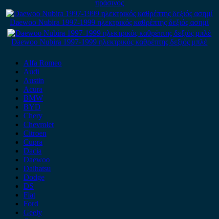
πράσινος
Daewoo Nubira 1997-1999 ηλεκτρικός καθρέπτης δεξιός ασημί
Daewoo Nubira 1997-1999 ηλεκτρικός καθρέπτης δεξιός μπλέ
Alfa Romeo
Audi
Austin
Acura
BMW
BYD
Chery
Chevrolet
Citroen
Cupra
Dacia
Daewoo
Daihatsu
Dodge
DS
Fiat
Ford
Geely