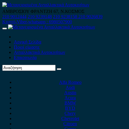
Skip
to
ΑΜΒΡΟΣΙΟΥ ΦΡΑΝΤΖΗ 67, Ν.ΚΟΣΜΟΣ
content
210 9012444
210 9239148
210 9238158
210 9026839
Κινητό-Viber-whatsapp : 6980507900
Primary
Menu
Αρχική Σελίδα
Ποιοί είμαστε
Ανταλλακτικά Αυτοκινήτων
Επικοινωνία
Alfa Romeo
Audi
Austin
Acura
BMW
BYD
Chery
Chevrolet
Citroen
Cupra