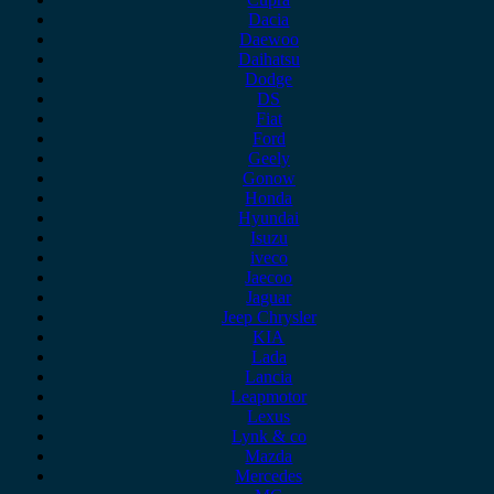
Dacia
Daewoo
Daihatsu
Dodge
DS
Fiat
Ford
Geely
Gonow
Honda
Hyundai
Isuzu
iveco
Jaecoo
Jaguar
Jeep Chrysler
KIA
Lada
Lancia
Leapmotor
Lexus
Lynk & co
Mazda
Mercedes