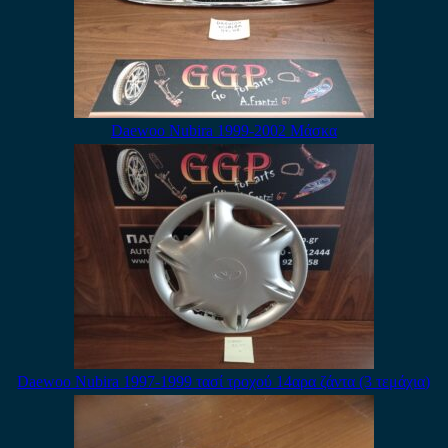
Daewoo Nubira 1999-2002 Μάσκα
Daewoo Nubira 1997-1999 τασί τροχού 14αρα ζάντα (3 τεμάχια)