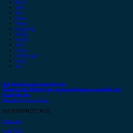
Rover
Saab
Seat
Skoda
Smart
ssangyong
Subaru
Suzuki
Tesla
Toyota
Volkswagen
Volvo
Xev
Δεν βρήκατε αυτό που ψάχνετε;
Είμαστε στη διάθεση σας να απαντήσουμε σε οποιαδήποτε
ερώτηση σας.
Επικοινωνήστε μαζί μας
ΑΚΟΛΟΥΘΗΣΤΕ ΜΑΣ
Facebook
ΧΑΡΤΗΣ