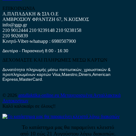
ΕΠΙΚΟΙΝΩΝΙΑ
Α.ΠΑΠΑΔΑΚΗ & ΣΙΑ Ο.Ε
ΑΜΒΡΟΣΙΟΥ ΦΡΑΝΤΖΗ 67, Ν.ΚΟΣΜΟΣ
info@ggp.gr
210 9012444
210 9239148
210 9238158
210 9026839
Κινητό-Viber-whatsapp : 6980507900
Δευτέρα - Παρασκευή 8:00 - 16:30
ΔΕΧΟΜΑΣΤΕ ΚΑΙ ΠΛΗΡΩΜΕΣ ΜΕΣΩ ΚΑΡΤΩΝ
Δυνατότητα πληρωμής μέσω πιστωτικών, χρεωστικών &
προπληρωμένων καρτών Visa,Maestro,Diners,American
Express,MasterCard.
© 2026
antallaktika-online.eu
Μεταχειρισμένα Ανταλλακτικά
Αυτοκινήτων
Καλό καλοκαίρι σε όλους!!
Το κατάστημα μας θα παραμείνει κλειστό
από 10 εώς 21 Αυγούστου λόγω διακοπών.