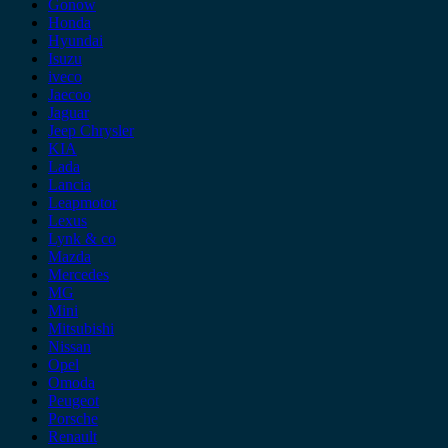
Gonow
Honda
Hyundai
Isuzu
iveco
Jaecoo
Jaguar
Jeep Chrysler
KIA
Lada
Lancia
Leapmotor
Lexus
Lynk & co
Mazda
Mercedes
MG
Mini
Mitsubishi
Nissan
Opel
Omoda
Peugeot
Porsche
Renault