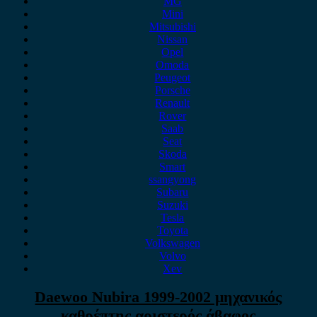
MG
Mini
Mitsubishi
Nissan
Opel
Omoda
Peugeot
Porsche
Renault
Rover
Saab
Seat
Skoda
Smart
ssangyong
Subaru
Suzuki
Tesla
Toyota
Volkswagen
Volvo
Xev
Daewoo Nubira 1999-2002 μηχανικός
καθρέπτης αριστερός άβαφος