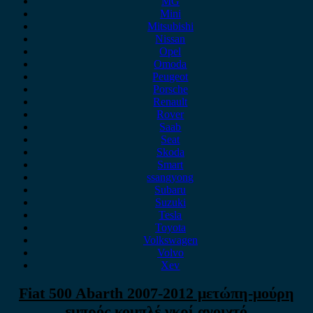
MG
Mini
Mitsubishi
Nissan
Opel
Omoda
Peugeot
Porsche
Renault
Rover
Saab
Seat
Skoda
Smart
ssangyong
Subaru
Suzuki
Tesla
Toyota
Volkswagen
Volvo
Xev
Fiat 500 Abarth 2007-2012 μετώπη-μούρη
εμπρός κομπλέ γκρί ανοιχτό