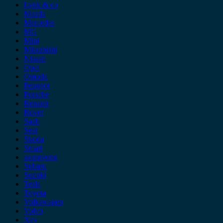
Lynk & co
Mazda
Mercedes
MG
Mini
Mitsubishi
Nissan
Opel
Omoda
Peugeot
Porsche
Renault
Rover
Saab
Seat
Skoda
Smart
ssangyong
Subaru
Suzuki
Tesla
Toyota
Volkswagen
Volvo
Xev