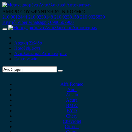
Skip
to
ΑΜΒΡΟΣΙΟΥ ΦΡΑΝΤΖΗ 67, Ν.ΚΟΣΜΟΣ
content
210 9012444
210 9239148
210 9238158
210 9026839
Κινητό-Viber-whatsapp : 6980507900
Primary
Menu
Αρχική Σελίδα
Ποιοί είμαστε
Ανταλλακτικά Αυτοκινήτων
Επικοινωνία
Alfa Romeo
Audi
Austin
Acura
BMW
BYD
Chery
Chevrolet
Citroen
Cupra