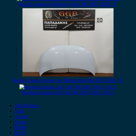
Φτερό Αριστερό Μπορντό Fiat 500 2007-2020 / Ε
Καπό Εμπρός Άσπρο του Πάγου Fiat 500 2007-2020 / Ε
Φανάρι Εμπρός Δεξί Fiat 500 2007-2016 / ΘC2
Alfa Romeo
Audi
Austin
Acura
BMW
BYD