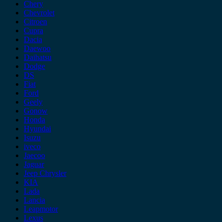
Chery
Chevrolet
Citroen
Cupra
Dacia
Daewoo
Daihatsu
Dodge
DS
Fiat
Ford
Geely
Gonow
Honda
Hyundai
Isuzu
iveco
Jaecoo
Jaguar
Jeep Chrysler
KIA
Lada
Lancia
Leapmotor
Lexus