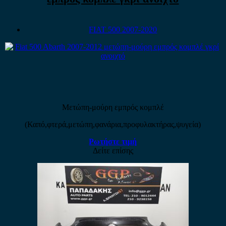
FIAT 500 2007-2020
Μετώπη-μούρη εμπρός κομπλέ
(Καπό,φτερά,μετώπη,φανάρια,προφυλακτήρας,ψυγεία)
Ρωτήστε τιμή
Δείτε επίσης