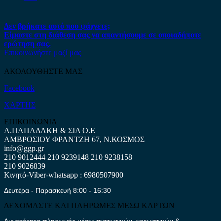
Δεν βρήκατε αυτό που ψάχνετε;
Είμαστε στη διάθεση σας να απαντήσουμε σε οποιαδήποτε
ερώτηση σας.
Επικοινωνήστε μαζί μας
ΑΚΟΛΟΥΘΗΣΤΕ ΜΑΣ
Facebook
ΧΑΡΤΗΣ
ΕΠΙΚΟΙΝΩΝΙΑ
Α.ΠΑΠΑΔΑΚΗ & ΣΙΑ Ο.Ε
ΑΜΒΡΟΣΙΟΥ ΦΡΑΝΤΖΗ 67, Ν.ΚΟΣΜΟΣ
info@ggp.gr
210 9012444
210 9239148
210 9238158
210 9026839
Κινητό-Viber-whatsapp : 6980507900
Δευτέρα - Παρασκευή 8:00 - 16:30
ΔΕΧΟΜΑΣΤΕ ΚΑΙ ΠΛΗΡΩΜΕΣ ΜΕΣΩ ΚΑΡΤΩΝ
Δυνατότητα πληρωμής μέσω πιστωτικών, χρεωστικών &