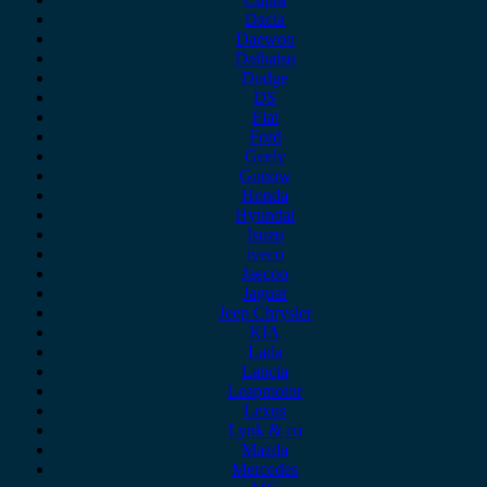
Dacia
Daewoo
Daihatsu
Dodge
DS
Fiat
Ford
Geely
Gonow
Honda
Hyundai
Isuzu
iveco
Jaecoo
Jaguar
Jeep Chrysler
KIA
Lada
Lancia
Leapmotor
Lexus
Lynk & co
Mazda
Mercedes