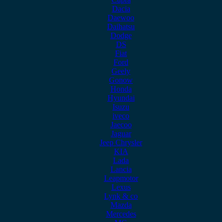
Dacia
Daewoo
Daihatsu
Dodge
DS
Fiat
Ford
Geely
Gonow
Honda
Hyundai
Isuzu
iveco
Jaecoo
Jaguar
Jeep Chrysler
KIA
Lada
Lancia
Leapmotor
Lexus
Lynk & co
Mazda
Mercedes