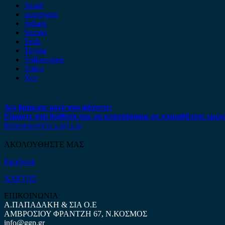
Smart
ssangyong
Subaru
Suzuki
Tesla
Toyota
Volkswagen
Volvo
Xev
Δεν βρήκατε αυτό που ψάχνετε;
Είμαστε στη διάθεση σας να απαντήσουμε σε οποιαδήποτε ερώτ
Επικοινωνήστε μαζί μας
ΑΚΟΛΟΥΘΗΣΤΕ ΜΑΣ
Facebook
ΧΑΡΤΗΣ
ΕΠΙΚΟΙΝΩΝΙΑ
Α.ΠΑΠΑΔΑΚΗ & ΣΙΑ Ο.Ε
ΑΜΒΡΟΣΙΟΥ ΦΡΑΝΤΖΗ 67, Ν.ΚΟΣΜΟΣ
info@ggp.gr