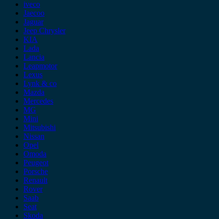
iveco
Jaecoo
Jaguar
Jeep Chrysler
KIA
Lada
Lancia
Leapmotor
Lexus
Lynk & co
Mazda
Mercedes
MG
Mini
Mitsubishi
Nissan
Opel
Omoda
Peugeot
Porsche
Renault
Rover
Saab
Seat
Skoda