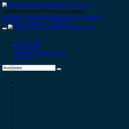
Skip
to
ΑΜΒΡΟΣΙΟΥ ΦΡΑΝΤΖΗ 67, Ν.ΚΟΣΜΟΣ
content
210 9012444
210 9239148
210 9238158
210 9026839
Κινητό-Viber-whatsapp : 6980507900
Primary
Menu
Αρχική Σελίδα
Ποιοί είμαστε
Ανταλλακτικά Αυτοκινήτων
Επικοινωνία