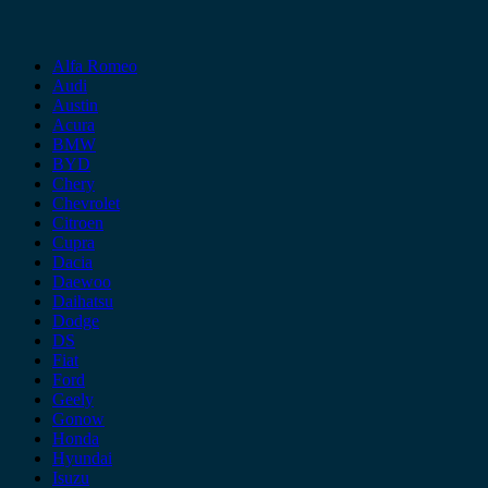
Alfa Romeo
Audi
Austin
Acura
BMW
BYD
Chery
Chevrolet
Citroen
Cupra
Dacia
Daewoo
Daihatsu
Dodge
DS
Fiat
Ford
Geely
Gonow
Honda
Hyundai
Isuzu