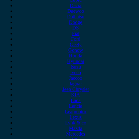
Dacia
Daewoo
Daihatsu
Dodge
DS
Fiat
Ford
Geely
Gonow
Honda
Hyundai
Isuzu
iveco
Jaecoo
Jaguar
Jeep Chrysler
KIA
Lada
Lancia
Leapmotor
Lexus
Lynk & co
Mazda
Mercedes