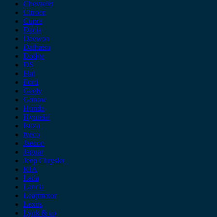
Chevrolet
Citroen
Cupra
Dacia
Daewoo
Daihatsu
Dodge
DS
Fiat
Ford
Geely
Gonow
Honda
Hyundai
Isuzu
iveco
Jaecoo
Jaguar
Jeep Chrysler
KIA
Lada
Lancia
Leapmotor
Lexus
Lynk & co