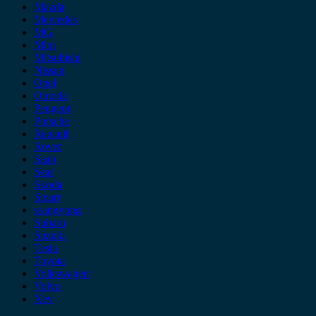
Mazda
Mercedes
MG
Mini
Mitsubishi
Nissan
Opel
Omoda
Peugeot
Porsche
Renault
Rover
Saab
Seat
Skoda
Smart
ssangyong
Subaru
Suzuki
Tesla
Toyota
Volkswagen
Volvo
Xev