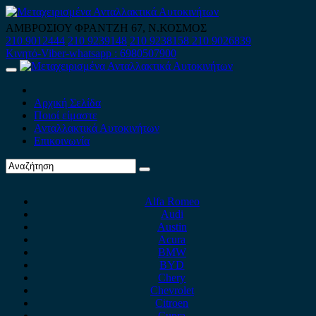
Skip
to
ΑΜΒΡΟΣΙΟΥ ΦΡΑΝΤΖΗ 67, Ν.ΚΟΣΜΟΣ
content
210 9012444
210 9239148
210 9238158
210 9026839
Κινητό-Viber-whatsapp : 6980507900
Primary
Menu
Αρχική Σελίδα
Ποιοί είμαστε
Ανταλλακτικά Αυτοκινήτων
Επικοινωνία
Alfa Romeo
Audi
Austin
Acura
BMW
BYD
Chery
Chevrolet
Citroen
Cupra