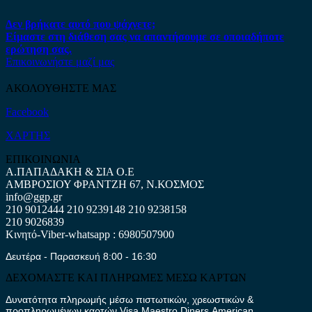
Δεν βρήκατε αυτό που ψάχνετε;
Είμαστε στη διάθεση σας να απαντήσουμε σε οποιαδήποτε
ερώτηση σας.
Επικοινωνήστε μαζί μας
ΑΚΟΛΟΥΘΗΣΤΕ ΜΑΣ
Facebook
ΧΑΡΤΗΣ
ΕΠΙΚΟΙΝΩΝΙΑ
Α.ΠΑΠΑΔΑΚΗ & ΣΙΑ Ο.Ε
ΑΜΒΡΟΣΙΟΥ ΦΡΑΝΤΖΗ 67, Ν.ΚΟΣΜΟΣ
info@ggp.gr
210 9012444
210 9239148
210 9238158
210 9026839
Κινητό-Viber-whatsapp : 6980507900
Δευτέρα - Παρασκευή 8:00 - 16:30
ΔΕΧΟΜΑΣΤΕ ΚΑΙ ΠΛΗΡΩΜΕΣ ΜΕΣΩ ΚΑΡΤΩΝ
Δυνατότητα πληρωμής μέσω πιστωτικών, χρεωστικών &
προπληρωμένων καρτών Visa,Maestro,Diners,American