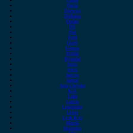
Dacia
Daewoo
Daihatsu
Dodge
DS
Fiat
Ford
Geely
Gonow
Honda
Hyundai
Isuzu
iveco
Jaecoo
Jaguar
Jeep Chrysler
KIA
Lada
Lancia
Leapmotor
Lexus
Lynk & co
Mazda
Mercedes