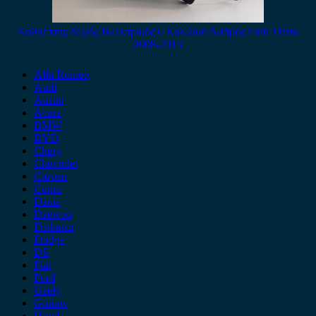
Καθρέπτης Δεξιός Ηλεκτρικός 6 Καλώδια Άσπρος Ford Fiesta
2008-2013
Alfa Romeo
Audi
Austin
Acura
BMW
BYD
Chery
Chevrolet
Citroen
Cupra
Dacia
Daewoo
Daihatsu
Dodge
DS
Fiat
Ford
Geely
Gonow
Honda