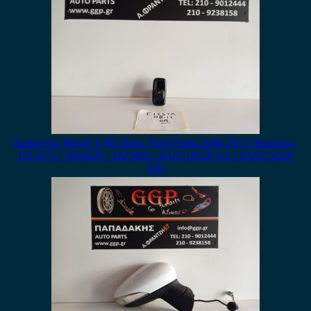
Διακόπτης Μονός 6 Pin Πίσω Ford Fiesta 2008-2017 (Κωδικός:
1513275 / 1624429 / 1823466 / 8A6T14529 AA / 8A6T14529
AB)