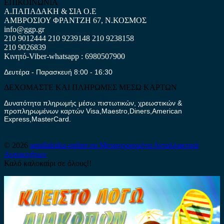
ΕΠΙΚΟΙΝΩΝΙΑ
Α.ΠΑΠΑΔΑΚΗ & ΣΙΑ Ο.Ε
ΑΜΒΡΟΣΙΟΥ ΦΡΑΝΤΖΗ 67, Ν.ΚΟΣΜΟΣ
info@ggp.gr
210 9012444
210 9239148
210 9238158
210 9026839
Κινητό-Viber-whatsapp : 6980507900
Δευτέρα - Παρασκευή 8:00 - 16:30
ΔΕΧΟΜΑΣΤΕ ΚΑΙ ΠΛΗΡΩΜΕΣ ΜΕΣΩ ΚΑΡΤΩΝ
Δυνατότητα πληρωμής μέσω πιστωτικών, χρεωστικών &
προπληρωμένων καρτών Visa,Maestro,Diners,American
Express,MasterCard.
© 2026
antallaktika-online.eu
Μεταχειρισμένα Ανταλλακτικά
Αυτοκινήτων
Καλό καλοκαίρι σε όλους!!