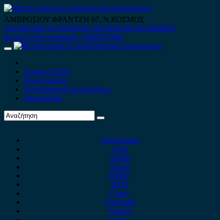
Skip
to
ΑΜΒΡΟΣΙΟΥ ΦΡΑΝΤΖΗ 67, Ν.ΚΟΣΜΟΣ
content
210 9012444
210 9239148
210 9238158
210 9026839
Κινητό-Viber-whatsapp : 6980507900
Primary
Menu
Αρχική Σελίδα
Ποιοί είμαστε
Ανταλλακτικά Αυτοκινήτων
Επικοινωνία
Alfa Romeo
Audi
Austin
Acura
BMW
BYD
Chery
Chevrolet
Citroen
Cupra