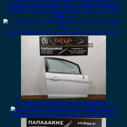
Χρώμιο / Δεξίος Προβολέας) Ford Fiesta 2002-2017 / Focus
2008-2014 / Ford Transit / Jaguar X-Type / S-Type / XK Coupe-
Cabrio / κ.α.
Τζάμι (Παράθυρο) Φυμέ Πίσω Αριστερό Ford Fiesta 2008-2017
Πόρτα Εμπρός Δεξιά Άσπρη Ford Fiesta 2008-2017
Πόρτα Εμπρός Αριστερή Άσπρη Ford Fiesta 2008-2017