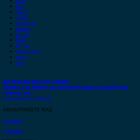
Saab
Seat
Skoda
Smart
ssangyong
Subaru
Suzuki
Tesla
Toyota
Volkswagen
Volvo
Xev
Δεν βρήκατε αυτό που ψάχνετε;
Είμαστε στη διάθεση σας να απαντήσουμε σε οποιαδήποτε
ερώτηση σας.
Επικοινωνήστε μαζί μας
ΑΚΟΛΟΥΘΗΣΤΕ ΜΑΣ
Facebook
ΧΑΡΤΗΣ