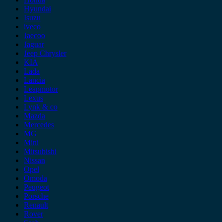
Hyundai
Isuzu
iveco
Jaecoo
Jaguar
Jeep Chrysler
KIA
Lada
Lancia
Leapmotor
Lexus
Lynk & co
Mazda
Mercedes
MG
Mini
Mitsubishi
Nissan
Opel
Omoda
Peugeot
Porsche
Renault
Rover