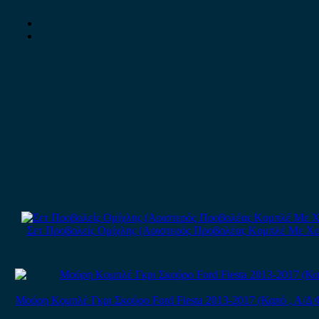
Σετ Προβολείς Ομίχλης (Αριστερός Προβολέας Κομπλέ Με Χρώμιο
Μούρη Κομπλέ Γκρι Σκούρο Ford Fiesta 2013-2017 (Καπό , Α/Δ 