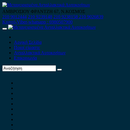
Skip
to
ΑΜΒΡΟΣΙΟΥ ΦΡΑΝΤΖΗ 67, Ν.ΚΟΣΜΟΣ
content
210 9012444
210 9239148
210 9238158
210 9026839
Κινητό-Viber-whatsapp : 6980507900
Primary
Menu
Αρχική Σελίδα
Ποιοί είμαστε
Ανταλλακτικά Αυτοκινήτων
Επικοινωνία