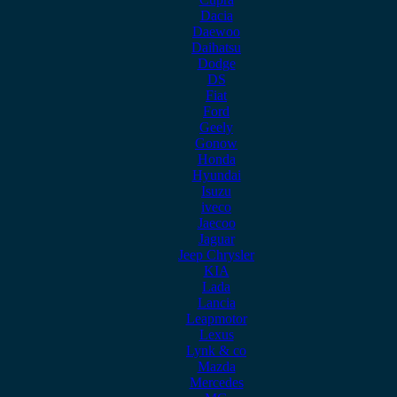
Dacia
Daewoo
Daihatsu
Dodge
DS
Fiat
Ford
Geely
Gonow
Honda
Hyundai
Isuzu
iveco
Jaecoo
Jaguar
Jeep Chrysler
KIA
Lada
Lancia
Leapmotor
Lexus
Lynk & co
Mazda
Mercedes