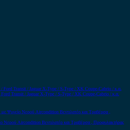
rd Transit / Jaguar X-Type / S-Type / XK Coupe-Cabrio / κ.α.
ο Νερού Aircondition Βεντιλατέρ και Τραβέρσα , Προφυλακτήρας