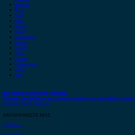
Renault
Rover
Saab
Seat
Skoda
Smart
ssangyong
Subaru
Suzuki
Tesla
Toyota
Volkswagen
Volvo
Xev
Δεν βρήκατε αυτό που ψάχνετε;
Είμαστε στη διάθεση σας να απαντήσουμε σε οποιαδήποτε ερώτ
Επικοινωνήστε μαζί μας
ΑΚΟΛΟΥΘΗΣΤΕ ΜΑΣ
Facebook