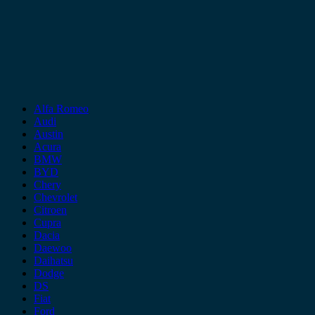
Alfa Romeo
Audi
Austin
Acura
BMW
BYD
Chery
Chevrolet
Citroen
Cupra
Dacia
Daewoo
Daihatsu
Dodge
DS
Fiat
Ford