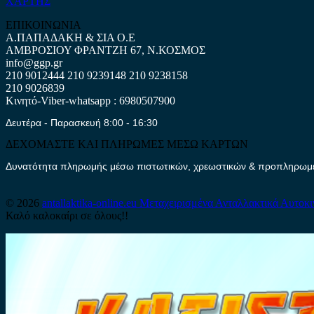
ΧΑΡΤΗΣ
ΕΠΙΚΟΙΝΩΝΙΑ
Α.ΠΑΠΑΔΑΚΗ & ΣΙΑ Ο.Ε
ΑΜΒΡΟΣΙΟΥ ΦΡΑΝΤΖΗ 67, Ν.ΚΟΣΜΟΣ
info@ggp.gr
210 9012444
210 9239148
210 9238158
210 9026839
Κινητό-Viber-whatsapp : 6980507900
Δευτέρα - Παρασκευή 8:00 - 16:30
ΔΕΧΟΜΑΣΤΕ ΚΑΙ ΠΛΗΡΩΜΕΣ ΜΕΣΩ ΚΑΡΤΩΝ
Δυνατότητα πληρωμής μέσω πιστωτικών, χρεωστικών & προπληρωμέν
© 2026
antallaktika-online.eu
Μεταχειρισμένα Ανταλλακτικά Αυτοκ
Καλό καλοκαίρι σε όλους!!