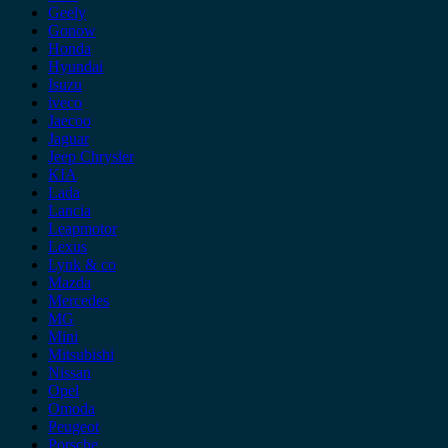
Geely
Gonow
Honda
Hyundai
Isuzu
iveco
Jaecoo
Jaguar
Jeep Chrysler
KIA
Lada
Lancia
Leapmotor
Lexus
Lynk & co
Mazda
Mercedes
MG
Mini
Mitsubishi
Nissan
Opel
Omoda
Peugeot
Porsche