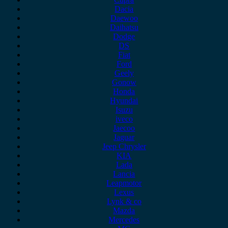
Dacia
Daewoo
Daihatsu
Dodge
DS
Fiat
Ford
Geely
Gonow
Honda
Hyundai
Isuzu
iveco
Jaecoo
Jaguar
Jeep Chrysler
KIA
Lada
Lancia
Leapmotor
Lexus
Lynk & co
Mazda
Mercedes