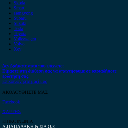
Skoda
Smart
ssangyong
Subaru
Suzuki
Tesla
Toyota
Volkswagen
Volvo
Xev
Δεν βρήκατε αυτό που ψάχνετε;
Είμαστε στη διάθεση σας να απαντήσουμε σε οποιαδήποτε
ερώτηση σας.
Επικοινωνήστε μαζί μας
ΑΚΟΛΟΥΘΗΣΤΕ ΜΑΣ
Facebook
ΧΑΡΤΗΣ
ΕΠΙΚΟΙΝΩΝΙΑ
Α.ΠΑΠΑΔΑΚΗ & ΣΙΑ Ο.Ε