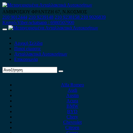
Skip
to
ΑΜΒΡΟΣΙΟΥ ΦΡΑΝΤΖΗ 67, Ν.ΚΟΣΜΟΣ
content
210 9012444
210 9239148
210 9238158
210 9026839
Κινητό-Viber-whatsapp : 6980507900
Primary
Menu
Αρχική Σελίδα
Ποιοί είμαστε
Ανταλλακτικά Αυτοκινήτων
Επικοινωνία
Alfa Romeo
Audi
Austin
Acura
BMW
BYD
Chery
Chevrolet
Citroen
Cupra