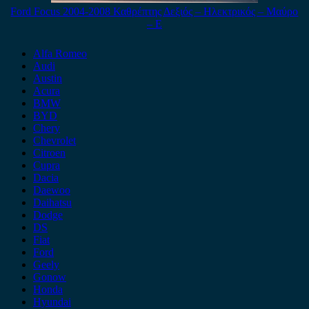
Ford Focus 2004-2008 Καθρέπτης Δεξιός – Ηλεκτρικός – Μαύρο
– Ε
Alfa Romeo
Audi
Austin
Acura
BMW
BYD
Chery
Chevrolet
Citroen
Cupra
Dacia
Daewoo
Daihatsu
Dodge
DS
Fiat
Ford
Geely
Gonow
Honda
Hyundai