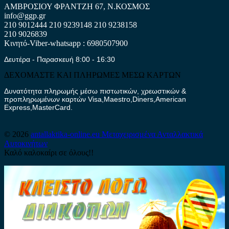
ΑΜΒΡΟΣΙΟΥ ΦΡΑΝΤΖΗ 67, Ν.ΚΟΣΜΟΣ
info@ggp.gr
210 9012444
210 9239148
210 9238158
210 9026839
Κινητό-Viber-whatsapp : 6980507900
Δευτέρα - Παρασκευή 8:00 - 16:30
ΔΕΧΟΜΑΣΤΕ ΚΑΙ ΠΛΗΡΩΜΕΣ ΜΕΣΩ ΚΑΡΤΩΝ
Δυνατότητα πληρωμής μέσω πιστωτικών, χρεωστικών &
προπληρωμένων καρτών Visa,Maestro,Diners,American
Express,MasterCard.
© 2026
antallaktika-online.eu
Μεταχειρισμένα Ανταλλακτικά
Αυτοκινήτων
Καλό καλοκαίρι σε όλους!!