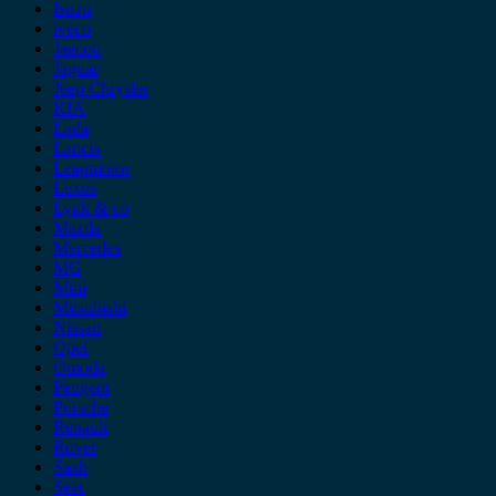
Isuzu
iveco
Jaecoo
Jaguar
Jeep Chrysler
KIA
Lada
Lancia
Leapmotor
Lexus
Lynk & co
Mazda
Mercedes
MG
Mini
Mitsubishi
Nissan
Opel
Omoda
Peugeot
Porsche
Renault
Rover
Saab
Seat