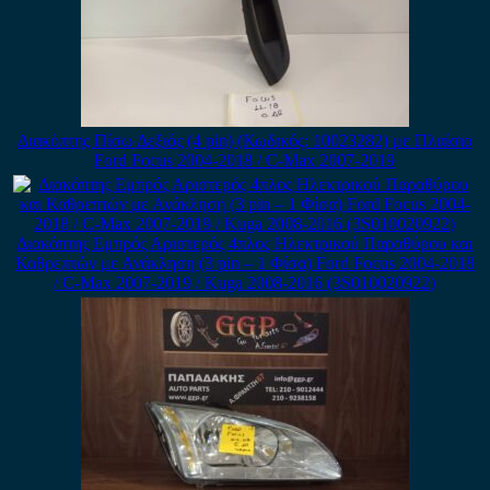
Διακόπτης Πίσω Δεξιός (4 pin) (Κωδικός: 10023282) με Πλαίσιο
Ford Focus 2004-2018 / C-Max 2007-2019
Διακόπτης Εμπρός Αριστερός 4πλος Ηλεκτρικού Παραθύρου και
Καθρεπτών με Ανάκληση (3 pin – 1 Φίσα) Ford Focus 2004-2018
/ C-Max 2007-2019 / Kuga 2008-2016 (3S010020922)