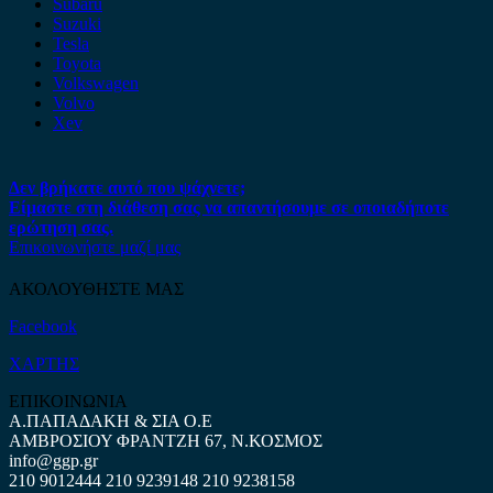
Subaru
Suzuki
Tesla
Toyota
Volkswagen
Volvo
Xev
Δεν βρήκατε αυτό που ψάχνετε;
Είμαστε στη διάθεση σας να απαντήσουμε σε οποιαδήποτε
ερώτηση σας.
Επικοινωνήστε μαζί μας
ΑΚΟΛΟΥΘΗΣΤΕ ΜΑΣ
Facebook
ΧΑΡΤΗΣ
ΕΠΙΚΟΙΝΩΝΙΑ
Α.ΠΑΠΑΔΑΚΗ & ΣΙΑ Ο.Ε
ΑΜΒΡΟΣΙΟΥ ΦΡΑΝΤΖΗ 67, Ν.ΚΟΣΜΟΣ
info@ggp.gr
210 9012444
210 9239148
210 9238158