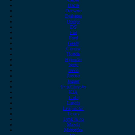
Dacia
Daewoo
Daihatsu
Dodge
DS
Fiat
Ford
Geely
Gonow
Honda
Hyundai
Isuzu
iveco
Jaecoo
Jaguar
Jeep Chrysler
KIA
Lada
Lancia
Leapmotor
Lexus
Lynk & co
Mazda
Mercedes