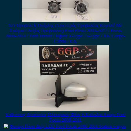
Σετ Προβολείς Ομίχλης (Αριστερός Προβολέας Κομπλέ Με
Χρώμιο / Δεξίος Προβολέας) Ford Fiesta 2002-2017 / Focus
2008-2014 / Ford Transit / Jaguar X-Type / S-Type / XK Coupe-
Cabrio / κ.α.
Καθρέπτης Αριστερός Ηλεκτρικός Φλας 6 Καλώδια Ασημί Ford
Focus 2008-2011