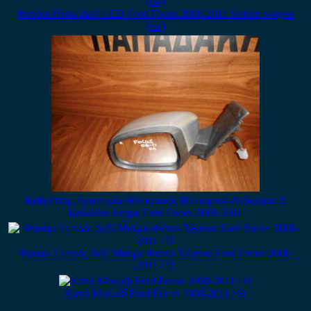
Φανάρι Πίσω Δεξί LED Ford Focus 2008-2011 Station wagon
(sw)
Καθρέπτης Αριστερός Ηλεκτρικός Ηλεκτρική Ανάκληση 9
Καλώδια Ασημί Ford Focus 2008-2011
Φανάρι Εμπρός Δεξί Μαύρο Φόντο Έξυπνο Ford Focus 2008-
2011 / Π
Καπό Μολυβί Ford Focus 2008-2011 / Θ