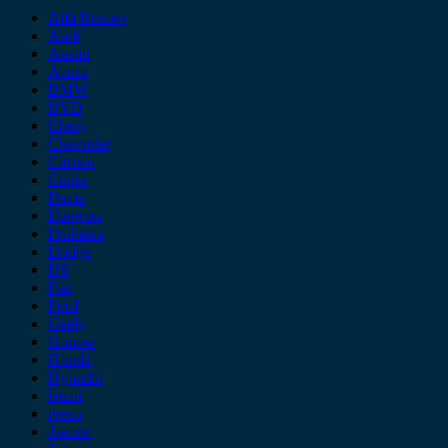
Alfa Romeo
Audi
Austin
Acura
BMW
BYD
Chery
Chevrolet
Citroen
Cupra
Dacia
Daewoo
Daihatsu
Dodge
DS
Fiat
Ford
Geely
Gonow
Honda
Hyundai
Isuzu
iveco
Jaecoo