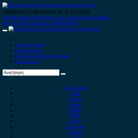
Skip
to
ΑΜΒΡΟΣΙΟΥ ΦΡΑΝΤΖΗ 67, Ν.ΚΟΣΜΟΣ
content
210 9012444
210 9239148
210 9238158
210 9026839
Κινητό-Viber-whatsapp : 6980507900
Primary
Menu
Αρχική Σελίδα
Ποιοί είμαστε
Ανταλλακτικά Αυτοκινήτων
Επικοινωνία
Alfa Romeo
Audi
Austin
Acura
BMW
BYD
Chery
Chevrolet
Citroen
Cupra