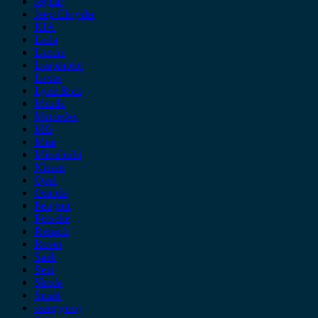
Jaguar
Jeep Chrysler
KIA
Lada
Lancia
Leapmotor
Lexus
Lynk & co
Mazda
Mercedes
MG
Mini
Mitsubishi
Nissan
Opel
Omoda
Peugeot
Porsche
Renault
Rover
Saab
Seat
Skoda
Smart
ssangyong