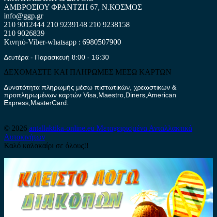
ΑΜΒΡΟΣΙΟΥ ΦΡΑΝΤΖΗ 67, Ν.ΚΟΣΜΟΣ
info@ggp.gr
210 9012444
210 9239148
210 9238158
210 9026839
Κινητό-Viber-whatsapp : 6980507900
Δευτέρα - Παρασκευή 8:00 - 16:30
ΔΕΧΟΜΑΣΤΕ ΚΑΙ ΠΛΗΡΩΜΕΣ ΜΕΣΩ ΚΑΡΤΩΝ
Δυνατότητα πληρωμής μέσω πιστωτικών, χρεωστικών &
προπληρωμένων καρτών Visa,Maestro,Diners,American
Express,MasterCard.
© 2026
antallaktika-online.eu
Μεταχειρισμένα Ανταλλακτικά
Αυτοκινήτων
Καλό καλοκαίρι σε όλους!!