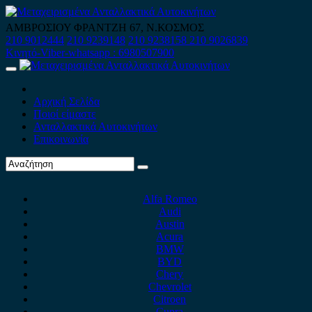
Skip
to
ΑΜΒΡΟΣΙΟΥ ΦΡΑΝΤΖΗ 67, Ν.ΚΟΣΜΟΣ
content
210 9012444
210 9239148
210 9238158
210 9026839
Κινητό-Viber-whatsapp : 6980507900
Primary
Menu
Αρχική Σελίδα
Ποιοί είμαστε
Ανταλλακτικά Αυτοκινήτων
Επικοινωνία
Alfa Romeo
Audi
Austin
Acura
BMW
BYD
Chery
Chevrolet
Citroen
Cupra