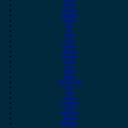
Dacia
Daewoo
Daihatsu
Dodge
DS
Fiat
Ford
Geely
Gonow
Honda
Hyundai
Isuzu
iveco
Jaecoo
Jaguar
Jeep Chrysler
KIA
Lada
Lancia
Leapmotor
Lexus
Lynk & co
Mazda
Mercedes