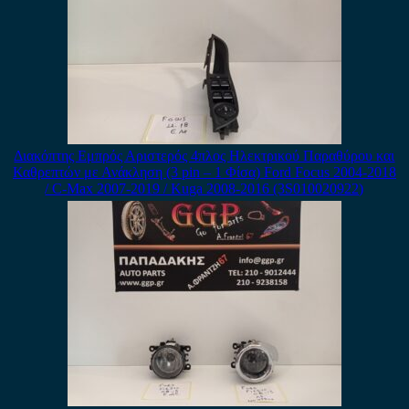
Διακόπτης Εμπρός Αριστερός 4πλος Ηλεκτρικού Παραθύρου και
Καθρεπτών με Ανάκληση (3 pin – 1 Φίσα) Ford Focus 2004-2018
/ C-Max 2007-2019 / Kuga 2008-2016 (3S010020922)