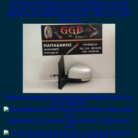
Σετ Προβολείς Ομίχλης (Αριστερός Προβολέας Κομπλέ Με
Χρώμιο / Δεξίος Προβολέας) Ford Fiesta 2002-2017 / Focus
2008-2014 / Ford Transit / Jaguar X-Type / S-Type / XK Coupe-
Cabrio / κ.α.
Καθρέπτης Αριστερός Ηλεκτρικός Φλας 6 Καλώδια Ασημί Ford
Focus 2008-2011
Φανάρι Πίσω Δεξί LED Ford Focus 2008-2011 Station wagon
(sw)