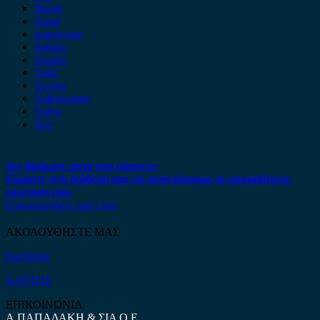
Skoda
Smart
ssangyong
Subaru
Suzuki
Tesla
Toyota
Volkswagen
Volvo
Xev
Δεν βρήκατε αυτό που ψάχνετε;
Είμαστε στη διάθεση σας να απαντήσουμε σε οποιαδήποτε
ερώτηση σας.
Επικοινωνήστε μαζί μας
ΑΚΟΛΟΥΘΗΣΤΕ ΜΑΣ
Facebook
ΧΑΡΤΗΣ
ΕΠΙΚΟΙΝΩΝΙΑ
Α.ΠΑΠΑΔΑΚΗ & ΣΙΑ Ο.Ε