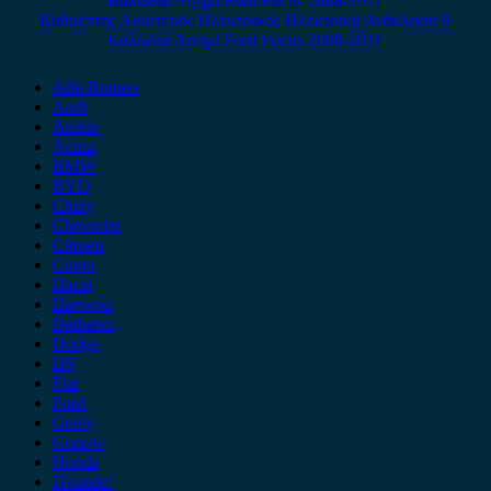
Καθρέπτης Αριστερός Ηλεκτρικός Ηλεκτρική Ανάκληση 9
Καλώδια Ασημί Ford Focus 2008-2011
Alfa Romeo
Audi
Austin
Acura
BMW
BYD
Chery
Chevrolet
Citroen
Cupra
Dacia
Daewoo
Daihatsu
Dodge
DS
Fiat
Ford
Geely
Gonow
Honda
Hyundai