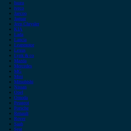
Isuzu
iveco
Jaecoo
Jaguar
Jeep Chrysler
KIA
Lada
Lancia
Leapmotor
Lexus
Lynk & co
Mazda
Mercedes
MG
Mini
Mitsubishi
Nissan
Opel
Omoda
Peugeot
Porsche
Renault
Rover
Saab
Seat