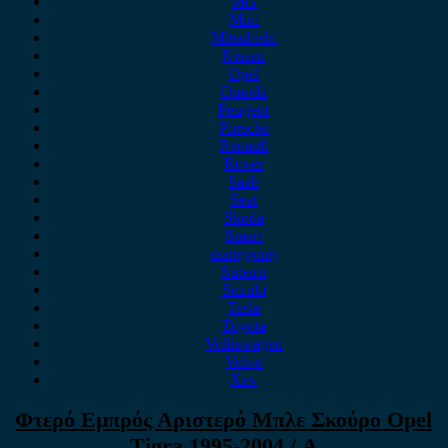
MG
Mini
Mitsubishi
Nissan
Opel
Omoda
Peugeot
Porsche
Renault
Rover
Saab
Seat
Skoda
Smart
ssangyong
Subaru
Suzuki
Tesla
Toyota
Volkswagen
Volvo
Xev
Φτερό Εμπρός Αριστερό Μπλε Σκούρο Opel
Tigra 1995-2004 / Α