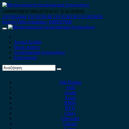
Skip
to
ΑΜΒΡΟΣΙΟΥ ΦΡΑΝΤΖΗ 67, Ν.ΚΟΣΜΟΣ
content
210 9012444
210 9239148
210 9238158
210 9026839
Κινητό-Viber-whatsapp : 6980507900
Primary
Menu
Αρχική Σελίδα
Ποιοί είμαστε
Ανταλλακτικά Αυτοκινήτων
Επικοινωνία
Alfa Romeo
Audi
Austin
Acura
BMW
BYD
Chery
Chevrolet
Citroen
Cupra