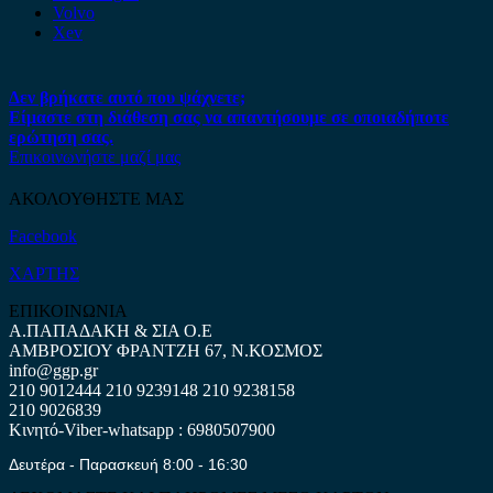
Volvo
Xev
Δεν βρήκατε αυτό που ψάχνετε;
Είμαστε στη διάθεση σας να απαντήσουμε σε οποιαδήποτε
ερώτηση σας.
Επικοινωνήστε μαζί μας
ΑΚΟΛΟΥΘΗΣΤΕ ΜΑΣ
Facebook
ΧΑΡΤΗΣ
ΕΠΙΚΟΙΝΩΝΙΑ
Α.ΠΑΠΑΔΑΚΗ & ΣΙΑ Ο.Ε
ΑΜΒΡΟΣΙΟΥ ΦΡΑΝΤΖΗ 67, Ν.ΚΟΣΜΟΣ
info@ggp.gr
210 9012444
210 9239148
210 9238158
210 9026839
Κινητό-Viber-whatsapp : 6980507900
Δευτέρα - Παρασκευή 8:00 - 16:30