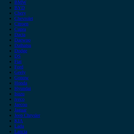
BMW
BYD
Chery
Chevrolet
Citroen
Cupra
Dacia
Daewoo
Daihatsu
Dodge
DS
Fiat
Ford
Geely
Gonow
Honda
Hyundai
Isuzu
iveco
Jaecoo
Jaguar
Jeep Chrysler
KIA
Lada
Lancia