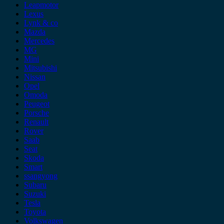
Leapmotor
Lexus
Lynk & co
Mazda
Mercedes
MG
Mini
Mitsubishi
Nissan
Opel
Omoda
Peugeot
Porsche
Renault
Rover
Saab
Seat
Skoda
Smart
ssangyong
Subaru
Suzuki
Tesla
Toyota
Volkswagen