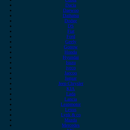
Dacia
Daewoo
Daihatsu
Dodge
DS
Fiat
Ford
Geely
Gonow
Honda
Hyundai
Isuzu
iveco
Jaecoo
Jaguar
Jeep Chrysler
KIA
Lada
Lancia
Leapmotor
Lexus
Lynk & co
Mazda
Mercedes