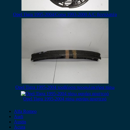
Opel Tigra 1995-2004/Corsa 1993-2000 A/C βεντιλατέρ
Opel Tigra 1995-2004 τραβέρσα προφυλακτήρα πίσω
Opel Tigra 1995-2004 πίσω φανάρι αριστερό
Alfa Romeo
Audi
Austin
Acura