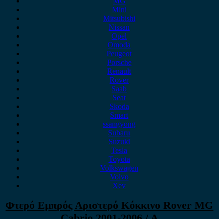
MG
Mini
Mitsubishi
Nissan
Opel
Omoda
Peugeot
Porsche
Renault
Rover
Saab
Seat
Skoda
Smart
ssangyong
Subaru
Suzuki
Tesla
Toyota
Volkswagen
Volvo
Xev
Φτερό Εμπρός Αριστερό Κόκκινο Rover MG
Cabrio 2001-2006 / A