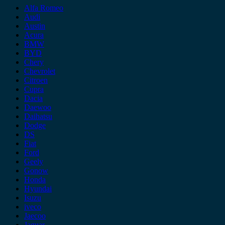
Alfa Romeo
Audi
Austin
Acura
BMW
BYD
Chery
Chevrolet
Citroen
Cupra
Dacia
Daewoo
Daihatsu
Dodge
DS
Fiat
Ford
Geely
Gonow
Honda
Hyundai
Isuzu
iveco
Jaecoo
Jaguar