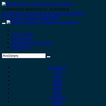
Skip
to
ΑΜΒΡΟΣΙΟΥ ΦΡΑΝΤΖΗ 67, Ν.ΚΟΣΜΟΣ
content
210 9012444
210 9239148
210 9238158
210 9026839
Κινητό-Viber-whatsapp : 6980507900
Primary
Menu
Αρχική Σελίδα
Ποιοί είμαστε
Ανταλλακτικά Αυτοκινήτων
Επικοινωνία
Alfa Romeo
Audi
Austin
Acura
BMW
BYD
Chery
Chevrolet
Citroen
Cupra