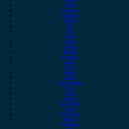
Dacia
Daewoo
Daihatsu
Dodge
DS
Fiat
Ford
Geely
Gonow
Honda
Hyundai
Isuzu
iveco
Jaecoo
Jaguar
Jeep Chrysler
KIA
Lada
Lancia
Leapmotor
Lexus
Lynk & co
Mazda
Mercedes