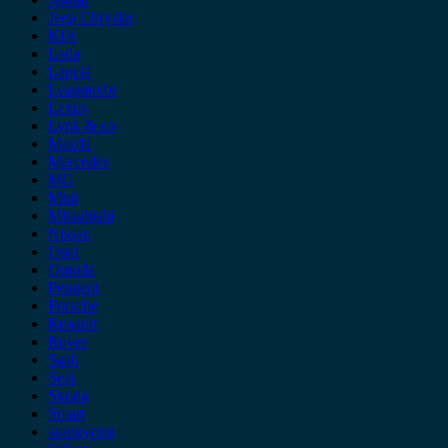
Jeep Chrysler
KIA
Lada
Lancia
Leapmotor
Lexus
Lynk & co
Mazda
Mercedes
MG
Mini
Mitsubishi
Nissan
Opel
Omoda
Peugeot
Porsche
Renault
Rover
Saab
Seat
Skoda
Smart
ssangyong