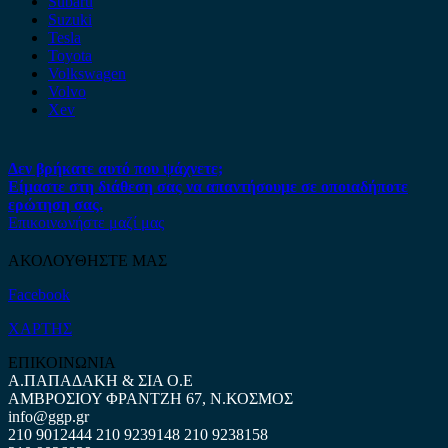
Subaru
Suzuki
Tesla
Toyota
Volkswagen
Volvo
Xev
Δεν βρήκατε αυτό που ψάχνετε;
Είμαστε στη διάθεση σας να απαντήσουμε σε οποιαδήποτε
ερώτηση σας.
Επικοινωνήστε μαζί μας
ΑΚΟΛΟΥΘΗΣΤΕ ΜΑΣ
Facebook
ΧΑΡΤΗΣ
ΕΠΙΚΟΙΝΩΝΙΑ
Α.ΠΑΠΑΔΑΚΗ & ΣΙΑ Ο.Ε
ΑΜΒΡΟΣΙΟΥ ΦΡΑΝΤΖΗ 67, Ν.ΚΟΣΜΟΣ
info@ggp.gr
210 9012444
210 9239148
210 9238158