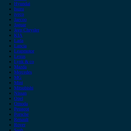
Hyundai
Isuzu
iveco
Jaecoo
Jaguar
Jeep Chrysler
KIA
Lada
Lancia
Leapmotor
Lexus
Lynk & co
Mazda
Mercedes
MG
Mini
Mitsubishi
Nissan
Opel
Omoda
Peugeot
Porsche
Renault
Rover
Saab