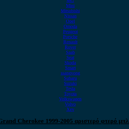
MG
Mini
Mitsubishi
Nissan
Opel
Omoda
Peugeot
Porsche
Renault
Rover
Saab
Seat
Skoda
Smart
ssangyong
Subaru
Suzuki
Tesla
Toyota
Volkswagen
Volvo
Xev
Grand Cherokee 1999-2005 αριστερό φτερό μπλ