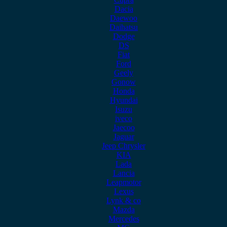
Dacia
Daewoo
Daihatsu
Dodge
DS
Fiat
Ford
Geely
Gonow
Honda
Hyundai
Isuzu
iveco
Jaecoo
Jaguar
Jeep Chrysler
KIA
Lada
Lancia
Leapmotor
Lexus
Lynk & co
Mazda
Mercedes