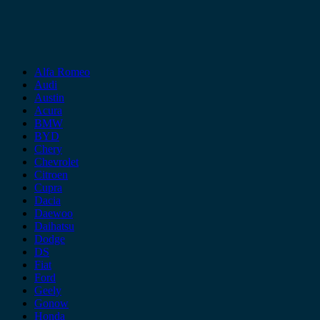
Alfa Romeo
Audi
Austin
Acura
BMW
BYD
Chery
Chevrolet
Citroen
Cupra
Dacia
Daewoo
Daihatsu
Dodge
DS
Fiat
Ford
Geely
Gonow
Honda