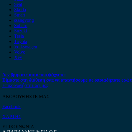
Seat
Skoda
Smart
ssangyong
Subaru
Suzuki
Tesla
Toyota
Volkswagen
Volvo
Xev
Δεν βρήκατε αυτό που ψάχνετε;
Είμαστε στη διάθεση σας να απαντήσουμε σε οποιαδήποτε ερώτ
Επικοινωνήστε μαζί μας
ΑΚΟΛΟΥΘΗΣΤΕ ΜΑΣ
Facebook
ΧΑΡΤΗΣ
ΕΠΙΚΟΙΝΩΝΙΑ
Α.ΠΑΠΑΔΑΚΗ & ΣΙΑ Ο.Ε