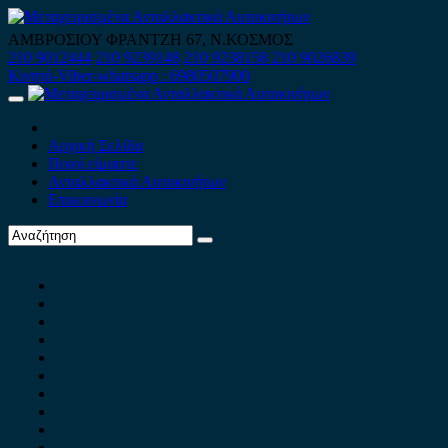
Skip
to
ΑΜΒΡΟΣΙΟΥ ΦΡΑΝΤΖΗ 67, Ν.ΚΟΣΜΟΣ
content
210 9012444
210 9239148
210 9238158
210 9026839
Κινητό-Viber-whatsapp : 6980507900
Primary
Menu
Αρχική Σελίδα
Ποιοί είμαστε
Ανταλλακτικά Αυτοκινήτων
Επικοινωνία