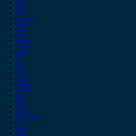
BMW
BYD
Chery
Chevrolet
Citroen
Cupra
Dacia
Daewoo
Daihatsu
Dodge
DS
Fiat
Ford
Geely
Gonow
Honda
Hyundai
Isuzu
iveco
Jaecoo
Jaguar
Jeep Chrysler
KIA
Lada
Lancia