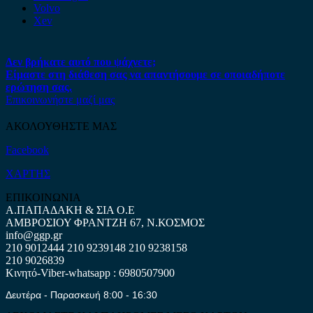
Volvo
Xev
Δεν βρήκατε αυτό που ψάχνετε;
Είμαστε στη διάθεση σας να απαντήσουμε σε οποιαδήποτε
ερώτηση σας.
Επικοινωνήστε μαζί μας
ΑΚΟΛΟΥΘΗΣΤΕ ΜΑΣ
Facebook
ΧΑΡΤΗΣ
ΕΠΙΚΟΙΝΩΝΙΑ
Α.ΠΑΠΑΔΑΚΗ & ΣΙΑ Ο.Ε
ΑΜΒΡΟΣΙΟΥ ΦΡΑΝΤΖΗ 67, Ν.ΚΟΣΜΟΣ
info@ggp.gr
210 9012444
210 9239148
210 9238158
210 9026839
Κινητό-Viber-whatsapp : 6980507900
Δευτέρα - Παρασκευή 8:00 - 16:30