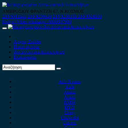
Skip
to
ΑΜΒΡΟΣΙΟΥ ΦΡΑΝΤΖΗ 67, Ν.ΚΟΣΜΟΣ
content
210 9012444
210 9239148
210 9238158
210 9026839
Κινητό-Viber-whatsapp : 6980507900
Primary
Menu
Αρχική Σελίδα
Ποιοί είμαστε
Ανταλλακτικά Αυτοκινήτων
Επικοινωνία
Alfa Romeo
Audi
Austin
Acura
BMW
BYD
Chery
Chevrolet
Citroen
Cupra