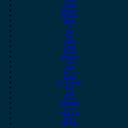
Dacia
Daewoo
Daihatsu
Dodge
DS
Fiat
Ford
Geely
Gonow
Honda
Hyundai
Isuzu
iveco
Jaecoo
Jaguar
Jeep Chrysler
KIA
Lada
Lancia
Leapmotor
Lexus
Lynk & co
Mazda
Mercedes