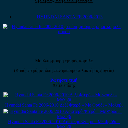
HYUNDAI SANTA FE 2006-2013
Μετώπη-μούρη εμπρός κομπλέ
(Καπό,φτερά,μετώπη,φανάρια,προφυλακτήρας,ψυγεία)
Ρωτήστε τιμή
Δείτε επίσης
Hyundai Santa Fe 2006-2010 Δεξί Φτερό – Με Φρύδι – Μολυβί
Hyundai Santa Fe 2006-2010 Αριστερό Φτερό – Με Φρύδι –
Μολυβί