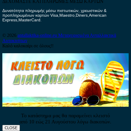
ΔΕΧΟΜΑΣΤΕ ΚΑΙ ΠΛΗΡΩΜΕΣ ΜΕΣΩ ΚΑΡΤΩΝ
Δυνατότητα πληρωμής μέσω πιστωτικών, χρεωστικών &
προπληρωμένων καρτών Visa,Maestro,Diners,American
Express,MasterCard.
© 2026
antallaktika-online.eu
Μεταχειρισμένα Ανταλλακτικά
Αυτοκινήτων
Καλό καλοκαίρι σε όλους!!
Το κατάστημα μας θα παραμείνει κλειστό
από 10 εώς 21 Αυγούστου λόγω διακοπών.
CLOSE