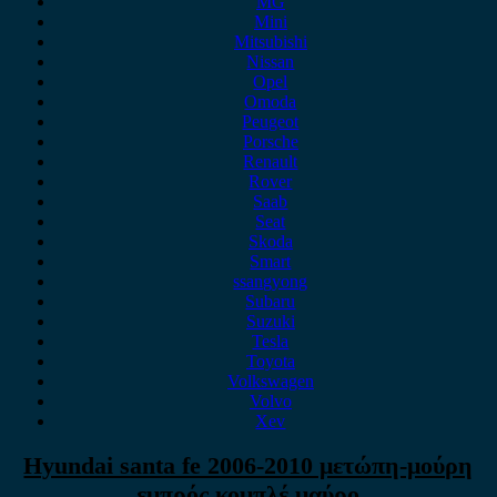
MG
Mini
Mitsubishi
Nissan
Opel
Omoda
Peugeot
Porsche
Renault
Rover
Saab
Seat
Skoda
Smart
ssangyong
Subaru
Suzuki
Tesla
Toyota
Volkswagen
Volvo
Xev
Hyundai santa fe 2006-2010 μετώπη-μούρη
εμπρός κομπλέ μαύρο