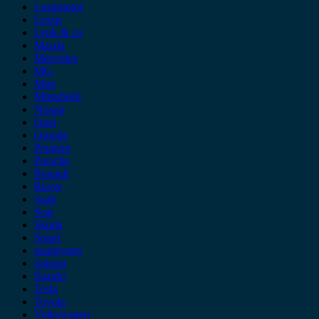
Leapmotor
Lexus
Lynk & co
Mazda
Mercedes
MG
Mini
Mitsubishi
Nissan
Opel
Omoda
Peugeot
Porsche
Renault
Rover
Saab
Seat
Skoda
Smart
ssangyong
Subaru
Suzuki
Tesla
Toyota
Volkswagen