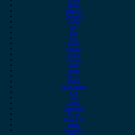
Dacia
Daewoo
Daihatsu
Dodge
DS
Fiat
Ford
Geely
Gonow
Honda
Hyundai
Isuzu
iveco
Jaecoo
Jaguar
Jeep Chrysler
KIA
Lada
Lancia
Leapmotor
Lexus
Lynk & co
Mazda
Mercedes