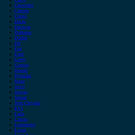
Chevrolet
Citroen
Cupra
Dacia
Daewoo
Daihatsu
Dodge
DS
Fiat
Ford
Geely
Gonow
Honda
Hyundai
Isuzu
iveco
Jaecoo
Jaguar
Jeep Chrysler
KIA
Lada
Lancia
Leapmotor
Lexus