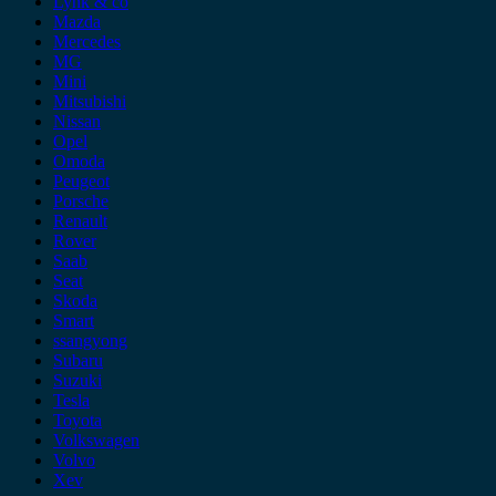
Lynk & co
Mazda
Mercedes
MG
Mini
Mitsubishi
Nissan
Opel
Omoda
Peugeot
Porsche
Renault
Rover
Saab
Seat
Skoda
Smart
ssangyong
Subaru
Suzuki
Tesla
Toyota
Volkswagen
Volvo
Xev