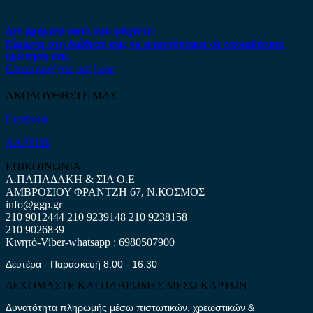
Δεν βρήκατε αυτό που ψάχνετε;
Είμαστε στη διάθεση σας να απαντήσουμε σε οποιαδήποτε
ερώτηση σας.
Επικοινωνήστε μαζί μας
ΑΚΟΛΟΥΘΗΣΤΕ ΜΑΣ
Facebook
ΧΑΡΤΗΣ
ΕΠΙΚΟΙΝΩΝΙΑ
Α.ΠΑΠΑΔΑΚΗ & ΣΙΑ Ο.Ε
ΑΜΒΡΟΣΙΟΥ ΦΡΑΝΤΖΗ 67, Ν.ΚΟΣΜΟΣ
info@ggp.gr
210 9012444
210 9239148
210 9238158
210 9026839
Κινητό-Viber-whatsapp : 6980507900
Δευτέρα - Παρασκευή 8:00 - 16:30
ΔΕΧΟΜΑΣΤΕ ΚΑΙ ΠΛΗΡΩΜΕΣ ΜΕΣΩ ΚΑΡΤΩΝ
Δυνατότητα πληρωμής μέσω πιστωτικών, χρεωστικών &