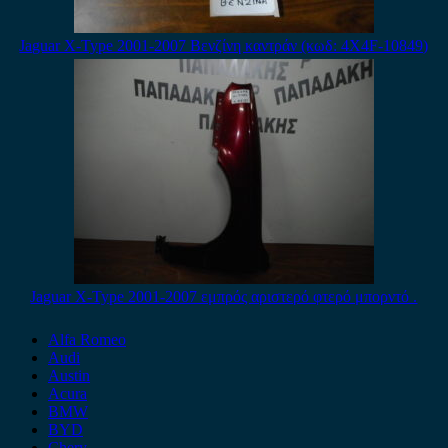
Jaguar X-Type 2001-2007 Βενζίνη καντράν (κωδ: 4X4F-10849)
Jaguar X-Type 2001-2007 εμπρός αριστερό φτερό μπορντό .
Alfa Romeo
Audi
Austin
Acura
BMW
BYD
Chery