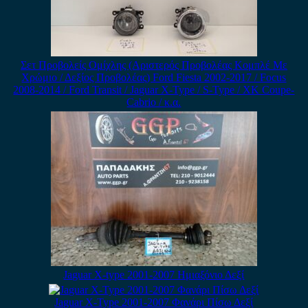
Σετ Προβολείς Ομίχλης (Αριστερός Προβολέας Κομπλέ Με
Χρώμιο / Δεξίος Προβολέας) Ford Fiesta 2002-2017 / Focus
2008-2014 / Ford Transit / Jaguar X-Type / S-Type / XK Coupe-
Cabrio / κ.α.
Jaguar X-type 2001-2007 Ημιαξόνιο Δεξί
Jaguar X-Type 2001-2007 Φανάρι Πίσω Δεξί