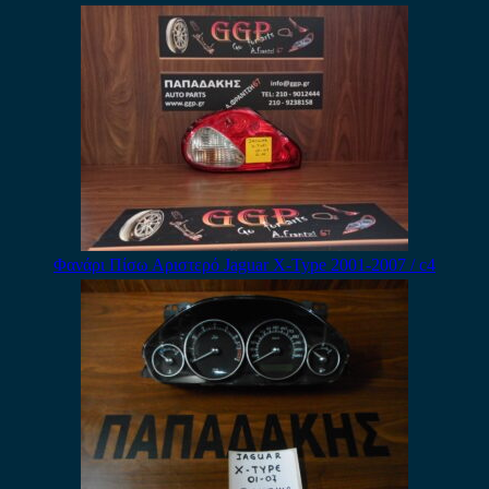
Φανάρι Πίσω Αριστερό Jaguar X-Type 2001-2007 / c4