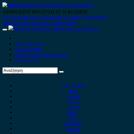
Skip
to
ΑΜΒΡΟΣΙΟΥ ΦΡΑΝΤΖΗ 67, Ν.ΚΟΣΜΟΣ
content
210 9012444
210 9239148
210 9238158
210 9026839
Κινητό-Viber-whatsapp : 6980507900
Primary
Menu
Αρχική Σελίδα
Ποιοί είμαστε
Ανταλλακτικά Αυτοκινήτων
Επικοινωνία
Alfa Romeo
Audi
Austin
Acura
BMW
BYD
Chery
Chevrolet
Citroen
Cupra