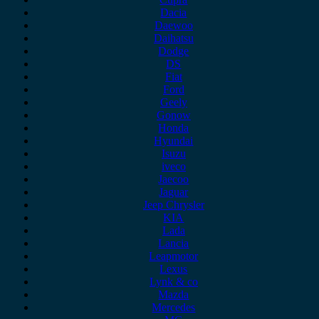
Dacia
Daewoo
Daihatsu
Dodge
DS
Fiat
Ford
Geely
Gonow
Honda
Hyundai
Isuzu
iveco
Jaecoo
Jaguar
Jeep Chrysler
KIA
Lada
Lancia
Leapmotor
Lexus
Lynk & co
Mazda
Mercedes