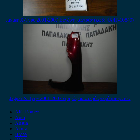
Jaguar X-Type 2001-2007 Βενζίνη καντράν (κωδ: 4X4F-10849)
Jaguar X-Type 2001-2007 εμπρός αριστερό φτερό μπορντό .
Alfa Romeo
Audi
Austin
Acura
BMW
BYD