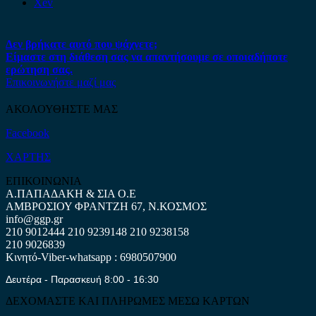
Xev
Δεν βρήκατε αυτό που ψάχνετε;
Είμαστε στη διάθεση σας να απαντήσουμε σε οποιαδήποτε
ερώτηση σας.
Επικοινωνήστε μαζί μας
ΑΚΟΛΟΥΘΗΣΤΕ ΜΑΣ
Facebook
ΧΑΡΤΗΣ
ΕΠΙΚΟΙΝΩΝΙΑ
Α.ΠΑΠΑΔΑΚΗ & ΣΙΑ Ο.Ε
ΑΜΒΡΟΣΙΟΥ ΦΡΑΝΤΖΗ 67, Ν.ΚΟΣΜΟΣ
info@ggp.gr
210 9012444
210 9239148
210 9238158
210 9026839
Κινητό-Viber-whatsapp : 6980507900
Δευτέρα - Παρασκευή 8:00 - 16:30
ΔΕΧΟΜΑΣΤΕ ΚΑΙ ΠΛΗΡΩΜΕΣ ΜΕΣΩ ΚΑΡΤΩΝ