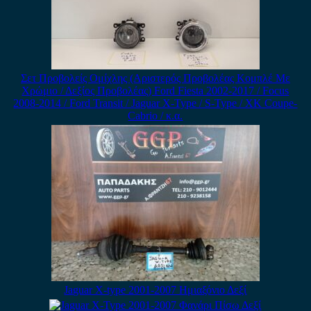
Σετ Προβολείς Ομίχλης (Αριστερός Προβολέας Κομπλέ Με
Χρώμιο / Δεξίος Προβολέας) Ford Fiesta 2002-2017 / Focus
2008-2014 / Ford Transit / Jaguar X-Type / S-Type / XK Coupe-
Cabrio / κ.α.
Jaguar X-type 2001-2007 Ημιαξόνιο Δεξί