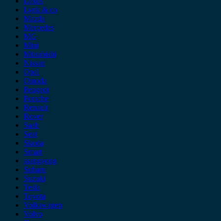
Lexus
Lynk & co
Mazda
Mercedes
MG
Mini
Mitsubishi
Nissan
Opel
Omoda
Peugeot
Porsche
Renault
Rover
Saab
Seat
Skoda
Smart
ssangyong
Subaru
Suzuki
Tesla
Toyota
Volkswagen
Volvo