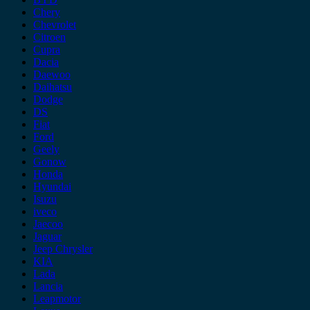
Chery
Chevrolet
Citroen
Cupra
Dacia
Daewoo
Daihatsu
Dodge
DS
Fiat
Ford
Geely
Gonow
Honda
Hyundai
Isuzu
iveco
Jaecoo
Jaguar
Jeep Chrysler
KIA
Lada
Lancia
Leapmotor