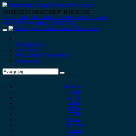
Skip
to
ΑΜΒΡΟΣΙΟΥ ΦΡΑΝΤΖΗ 67, Ν.ΚΟΣΜΟΣ
content
210 9012444
210 9239148
210 9238158
210 9026839
Κινητό-Viber-whatsapp : 6980507900
Primary
Menu
Αρχική Σελίδα
Ποιοί είμαστε
Ανταλλακτικά Αυτοκινήτων
Επικοινωνία
Alfa Romeo
Audi
Austin
Acura
BMW
BYD
Chery
Chevrolet
Citroen
Cupra