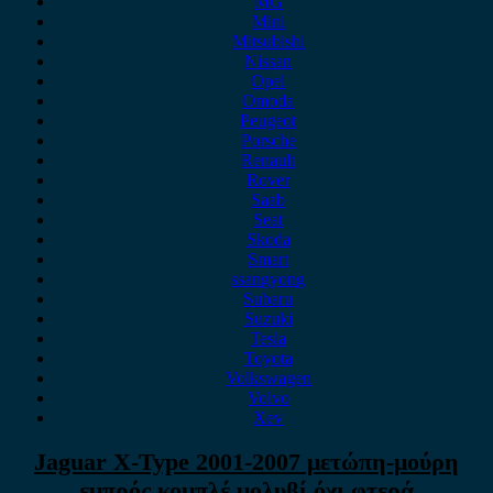
MG
Mini
Mitsubishi
Nissan
Opel
Omoda
Peugeot
Porsche
Renault
Rover
Saab
Seat
Skoda
Smart
ssangyong
Subaru
Suzuki
Tesla
Toyota
Volkswagen
Volvo
Xev
Jaguar X-Type 2001-2007 μετώπη-μούρη
εμπρός κομπλέ μολυβί όχι φτερά