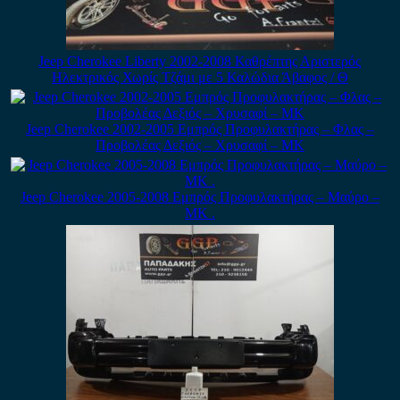
Jeep Cherokee Liberty 2002-2008 Καθρέπτης Αριστερός
Ηλεκτρικός Χωρίς Τζάμι με 5 Καλώδια Άβαφος / Θ
Jeep Cherokee 2002-2005 Εμπρός Προφυλακτήρας – Φλας –
Προβολέας Δεξιός – Χρυσαφί – ΜΚ
Jeep Cherokee 2005-2008 Εμπρός Προφυλακτήρας – Μαύρο –
ΜΚ .