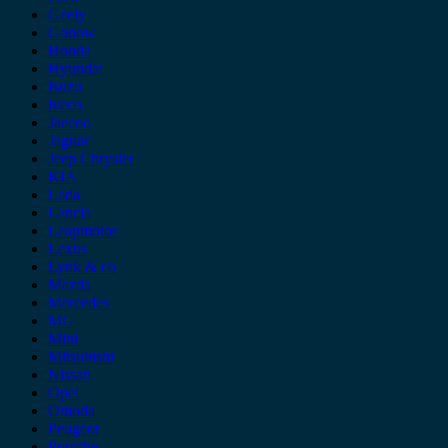
Geely
Gonow
Honda
Hyundai
Isuzu
iveco
Jaecoo
Jaguar
Jeep Chrysler
KIA
Lada
Lancia
Leapmotor
Lexus
Lynk & co
Mazda
Mercedes
MG
Mini
Mitsubishi
Nissan
Opel
Omoda
Peugeot
Porsche