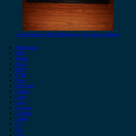
Jeep Cherokee 2002-2008 αριστερός μασπιές άβαφος
Alfa Romeo
Audi
Austin
Acura
BMW
BYD
Chery
Chevrolet
Citroen
Cupra
Dacia
Daewoo
Daihatsu
Dodge
DS
Fiat
Ford