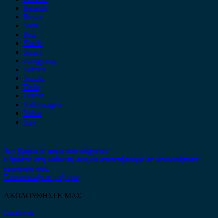
Renault
Rover
Saab
Seat
Skoda
Smart
ssangyong
Subaru
Suzuki
Tesla
Toyota
Volkswagen
Volvo
Xev
Δεν βρήκατε αυτό που ψάχνετε;
Είμαστε στη διάθεση σας να απαντήσουμε σε οποιαδήποτε
ερώτηση σας.
Επικοινωνήστε μαζί μας
ΑΚΟΛΟΥΘΗΣΤΕ ΜΑΣ
Facebook