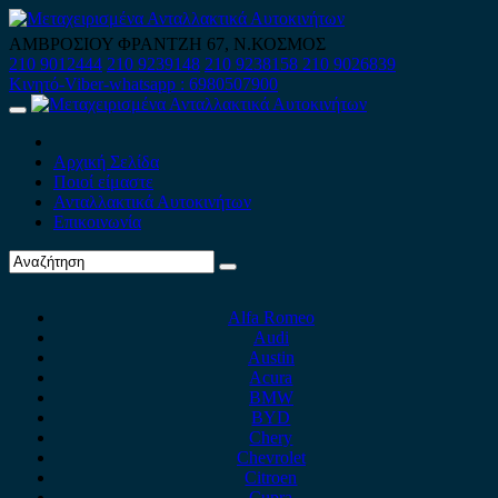
Skip
to
ΑΜΒΡΟΣΙΟΥ ΦΡΑΝΤΖΗ 67, Ν.ΚΟΣΜΟΣ
content
210 9012444
210 9239148
210 9238158
210 9026839
Κινητό-Viber-whatsapp : 6980507900
Primary
Menu
Αρχική Σελίδα
Ποιοί είμαστε
Ανταλλακτικά Αυτοκινήτων
Επικοινωνία
Alfa Romeo
Audi
Austin
Acura
BMW
BYD
Chery
Chevrolet
Citroen
Cupra