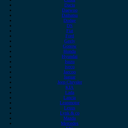
Dacia
Daewoo
Daihatsu
Dodge
DS
Fiat
Ford
Geely
Gonow
Honda
Hyundai
Isuzu
iveco
Jaecoo
Jaguar
Jeep Chrysler
KIA
Lada
Lancia
Leapmotor
Lexus
Lynk & co
Mazda
Mercedes