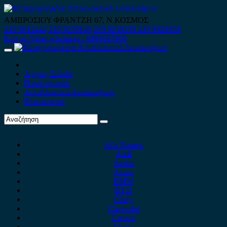
Skip
to
ΑΜΒΡΟΣΙΟΥ ΦΡΑΝΤΖΗ 67, Ν.ΚΟΣΜΟΣ
content
210 9012444
210 9239148
210 9238158
210 9026839
Κινητό-Viber-whatsapp : 6980507900
Primary
Menu
Αρχική Σελίδα
Ποιοί είμαστε
Ανταλλακτικά Αυτοκινήτων
Επικοινωνία
Alfa Romeo
Audi
Austin
Acura
BMW
BYD
Chery
Chevrolet
Citroen
Cupra