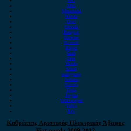
MG
Mini
Mitsubishi
Nissan
Opel
Omoda
Peugeot
Porsche
Renault
Rover
Saab
Seat
Skoda
Smart
ssangyong
Subaru
Suzuki
Tesla
Toyota
Volkswagen
Volvo
Xev
Καθρέπτης Αριστερός Ηλεκτρικός Άβαφος
Fiat panda 2009-2012