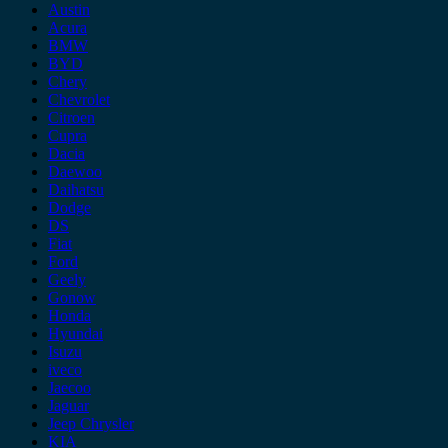
Austin
Acura
BMW
BYD
Chery
Chevrolet
Citroen
Cupra
Dacia
Daewoo
Daihatsu
Dodge
DS
Fiat
Ford
Geely
Gonow
Honda
Hyundai
Isuzu
iveco
Jaecoo
Jaguar
Jeep Chrysler
KIA