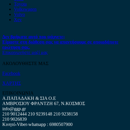
Toyota
Volkswagen
Volvo
Xev
Δεν βρήκατε αυτό που ψάχνετε;
Είμαστε στη διάθεση σας να απαντήσουμε σε οποιαδήποτε
ερώτηση σας.
Επικοινωνήστε μαζί μας
ΑΚΟΛΟΥΘΗΣΤΕ ΜΑΣ
Facebook
ΧΑΡΤΗΣ
ΕΠΙΚΟΙΝΩΝΙΑ
Α.ΠΑΠΑΔΑΚΗ & ΣΙΑ Ο.Ε
ΑΜΒΡΟΣΙΟΥ ΦΡΑΝΤΖΗ 67, Ν.ΚΟΣΜΟΣ
info@ggp.gr
210 9012444
210 9239148
210 9238158
210 9026839
Κινητό-Viber-whatsapp : 6980507900