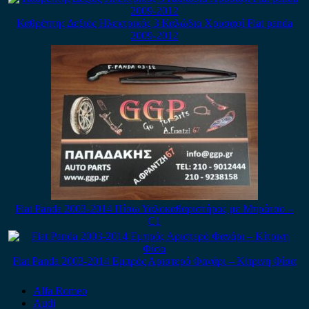
Καθρέπτης Δεξιός Ηλεκτρικός 3 Καλώδια Χρυσαφί Fiat panda
2009-2012
Fiat Panda 2003-2014 Πίσω Υαλοκαθαριστήρας με Μπράτσο –
C1
Fiat Panda 2003-2014 Εμπρός Αριστερό Φανάρι – Κίτρινη Φίσα
Alfa Romeo
Audi