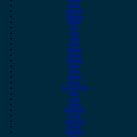
Dacia
Daewoo
Daihatsu
Dodge
DS
Fiat
Ford
Geely
Gonow
Honda
Hyundai
Isuzu
iveco
Jaecoo
Jaguar
Jeep Chrysler
KIA
Lada
Lancia
Leapmotor
Lexus
Lynk & co
Mazda
Mercedes