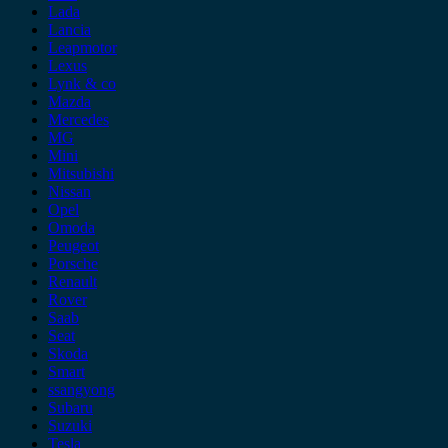
Lada
Lancia
Leapmotor
Lexus
Lynk & co
Mazda
Mercedes
MG
Mini
Mitsubishi
Nissan
Opel
Omoda
Peugeot
Porsche
Renault
Rover
Saab
Seat
Skoda
Smart
ssangyong
Subaru
Suzuki
Tesla