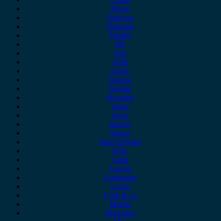
Dacia
Daewoo
Daihatsu
Dodge
DS
Fiat
Ford
Geely
Gonow
Honda
Hyundai
Isuzu
iveco
Jaecoo
Jaguar
Jeep Chrysler
KIA
Lada
Lancia
Leapmotor
Lexus
Lynk & co
Mazda
Mercedes