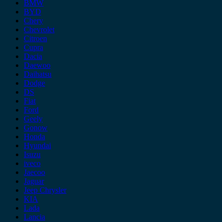
BMW
BYD
Chery
Chevrolet
Citroen
Cupra
Dacia
Daewoo
Daihatsu
Dodge
DS
Fiat
Ford
Geely
Gonow
Honda
Hyundai
Isuzu
iveco
Jaecoo
Jaguar
Jeep Chrysler
KIA
Lada
Lancia