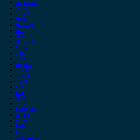
Leapmotor
Lexus
Lynk & co
Mazda
Mercedes
MG
Mini
Mitsubishi
Nissan
Opel
Omoda
Peugeot
Porsche
Renault
Rover
Saab
Seat
Skoda
Smart
ssangyong
Subaru
Suzuki
Tesla
Toyota
Volkswagen