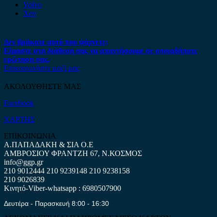
Volvo
Xev
Δεν βρήκατε αυτό που ψάχνετε;
Είμαστε στη διάθεση σας να απαντήσουμε σε οποιαδήποτε
ερώτηση σας.
Επικοινωνήστε μαζί μας
ΑΚΟΛΟΥΘΗΣΤΕ ΜΑΣ
Facebook
ΧΑΡΤΗΣ
ΕΠΙΚΟΙΝΩΝΙΑ
Α.ΠΑΠΑΔΑΚΗ & ΣΙΑ Ο.Ε
ΑΜΒΡΟΣΙΟΥ ΦΡΑΝΤΖΗ 67, Ν.ΚΟΣΜΟΣ
info@ggp.gr
210 9012444
210 9239148
210 9238158
210 9026839
Κινητό-Viber-whatsapp : 6980507900
Δευτέρα - Παρασκευή 8:00 - 16:30