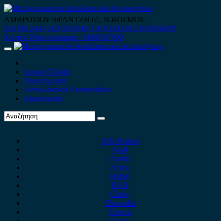
Skip
to
ΑΜΒΡΟΣΙΟΥ ΦΡΑΝΤΖΗ 67, Ν.ΚΟΣΜΟΣ
content
210 9012444
210 9239148
210 9238158
210 9026839
Κινητό-Viber-whatsapp : 6980507900
Primary
Menu
Αρχική Σελίδα
Ποιοί είμαστε
Ανταλλακτικά Αυτοκινήτων
Επικοινωνία
Alfa Romeo
Audi
Austin
Acura
BMW
BYD
Chery
Chevrolet
Citroen
Cupra