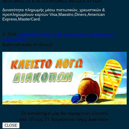
ΔΕΧΟΜΑΣΤΕ ΚΑΙ ΠΛΗΡΩΜΕΣ ΜΕΣΩ ΚΑΡΤΩΝ
Δυνατότητα πληρωμής μέσω πιστωτικών, χρεωστικών &
προπληρωμένων καρτών Visa,Maestro,Diners,American
Express,MasterCard.
© 2026
antallaktika-online.eu
Μεταχειρισμένα Ανταλλακτικά
Αυτοκινήτων
Καλό καλοκαίρι σε όλους!!
Το κατάστημα μας θα παραμείνει κλειστό
από 10 εώς 21 Αυγούστου λόγω διακοπών.
CLOSE