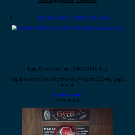
ROVER FREELANDER 2007-2014
Land Rover Freelander 2007-2010 airbag
(ταμπλό-οδηγού-συνοδηγού-ποδιών-ροζέτα-2 ζώνες),χωρίς
ταμπλό
Ρωτήστε τιμή
Δείτε επίσης