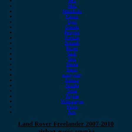
MG
Mini
Mitsubishi
Nissan
Opel
Omoda
Peugeot
Porsche
Renault
Rover
Saab
Seat
Skoda
Smart
ssangyong
Subaru
Suzuki
Tesla
Toyota
Volkswagen
Volvo
Xev
Land Rover Freelander 2007-2010
airbag,χωρίς ταμπλό