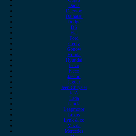
Dacia
Daewoo
Daihatsu
Dodge
DS
Fiat
Ford
Geely
Gonow
Honda
Hyundai
Isuzu
iveco
Jaecoo
Jaguar
Jeep Chrysler
KIA
Lada
Lancia
Leapmotor
Lexus
Lynk & co
Mazda
Mercedes