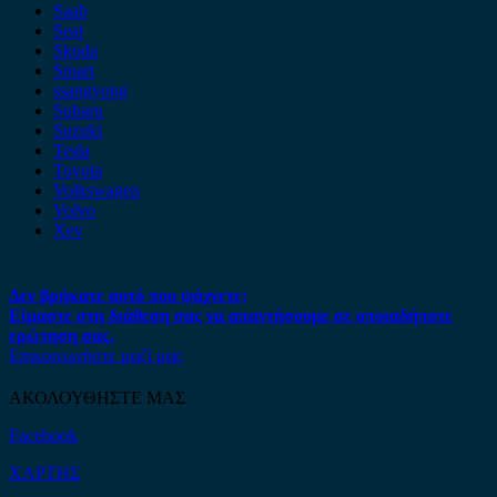
Saab
Seat
Skoda
Smart
ssangyong
Subaru
Suzuki
Tesla
Toyota
Volkswagen
Volvo
Xev
Δεν βρήκατε αυτό που ψάχνετε;
Είμαστε στη διάθεση σας να απαντήσουμε σε οποιαδήποτε
ερώτηση σας.
Επικοινωνήστε μαζί μας
ΑΚΟΛΟΥΘΗΣΤΕ ΜΑΣ
Facebook
ΧΑΡΤΗΣ