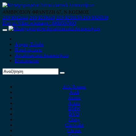
Skip
to
ΑΜΒΡΟΣΙΟΥ ΦΡΑΝΤΖΗ 67, Ν.ΚΟΣΜΟΣ
content
210 9012444
210 9239148
210 9238158
210 9026839
Κινητό-Viber-whatsapp : 6980507900
Primary
Menu
Αρχική Σελίδα
Ποιοί είμαστε
Ανταλλακτικά Αυτοκινήτων
Επικοινωνία
Alfa Romeo
Audi
Austin
Acura
BMW
BYD
Chery
Chevrolet
Citroen
Cupra