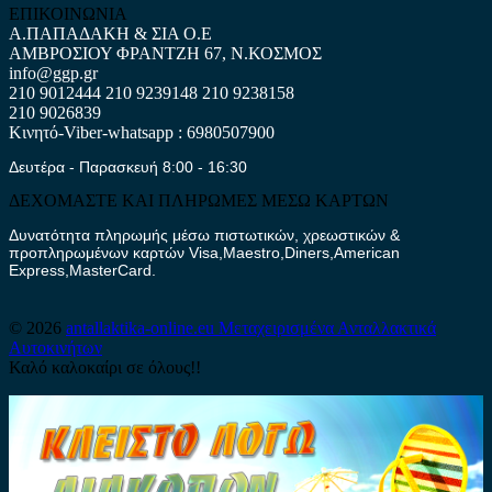
ΕΠΙΚΟΙΝΩΝΙΑ
Α.ΠΑΠΑΔΑΚΗ & ΣΙΑ Ο.Ε
ΑΜΒΡΟΣΙΟΥ ΦΡΑΝΤΖΗ 67, Ν.ΚΟΣΜΟΣ
info@ggp.gr
210 9012444
210 9239148
210 9238158
210 9026839
Κινητό-Viber-whatsapp : 6980507900
Δευτέρα - Παρασκευή 8:00 - 16:30
ΔΕΧΟΜΑΣΤΕ ΚΑΙ ΠΛΗΡΩΜΕΣ ΜΕΣΩ ΚΑΡΤΩΝ
Δυνατότητα πληρωμής μέσω πιστωτικών, χρεωστικών &
προπληρωμένων καρτών Visa,Maestro,Diners,American
Express,MasterCard.
© 2026
antallaktika-online.eu
Μεταχειρισμένα Ανταλλακτικά
Αυτοκινήτων
Καλό καλοκαίρι σε όλους!!