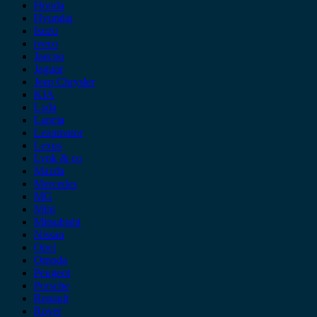
Honda
Hyundai
Isuzu
iveco
Jaecoo
Jaguar
Jeep Chrysler
KIA
Lada
Lancia
Leapmotor
Lexus
Lynk & co
Mazda
Mercedes
MG
Mini
Mitsubishi
Nissan
Opel
Omoda
Peugeot
Porsche
Renault
Rover