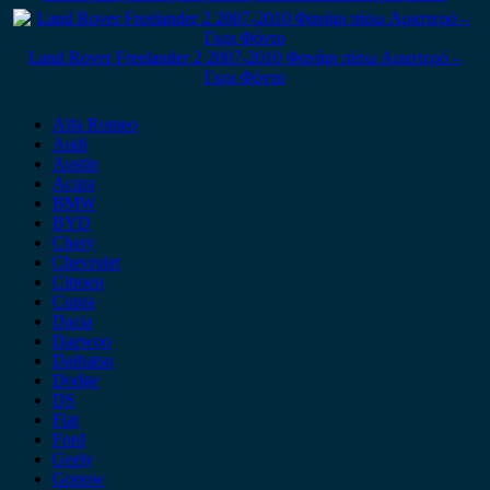
Land Rover Freelander 2 2007-2010 Φανάρι πίσω Αριστερό –
Γκρι Φόντο
Alfa Romeo
Audi
Austin
Acura
BMW
BYD
Chery
Chevrolet
Citroen
Cupra
Dacia
Daewoo
Daihatsu
Dodge
DS
Fiat
Ford
Geely
Gonow