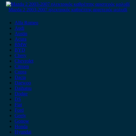
Mazda 2 2003-2007 ηλεκτρικός καθρέπτης αριστερός μολυβί
Alfa Romeo
Audi
Austin
Acura
BMW
BYD
Chery
Chevrolet
Citroen
Cupra
Dacia
Daewoo
Daihatsu
Dodge
DS
Fiat
Ford
Geely
Gonow
Honda
Hyundai