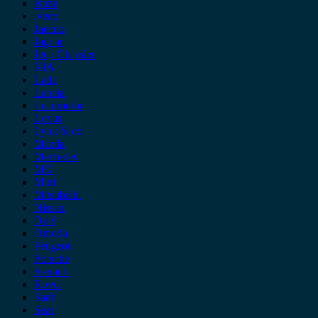
Isuzu
iveco
Jaecoo
Jaguar
Jeep Chrysler
KIA
Lada
Lancia
Leapmotor
Lexus
Lynk & co
Mazda
Mercedes
MG
Mini
Mitsubishi
Nissan
Opel
Omoda
Peugeot
Porsche
Renault
Rover
Saab
Seat