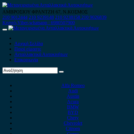
Skip
to
ΑΜΒΡΟΣΙΟΥ ΦΡΑΝΤΖΗ 67, Ν.ΚΟΣΜΟΣ
content
210 9012444
210 9239148
210 9238158
210 9026839
Κινητό-Viber-whatsapp : 6980507900
Primary
Menu
Αρχική Σελίδα
Ποιοί είμαστε
Ανταλλακτικά Αυτοκινήτων
Επικοινωνία
Alfa Romeo
Audi
Austin
Acura
BMW
BYD
Chery
Chevrolet
Citroen
Cupra