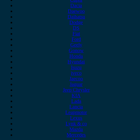
Dacia
Daewoo
Daihatsu
Dodge
DS
Fiat
Ford
Geely
Gonow
Honda
Hyundai
Isuzu
iveco
Jaecoo
Jaguar
Jeep Chrysler
KIA
Lada
Lancia
Leapmotor
Lexus
Lynk & co
Mazda
Mercedes