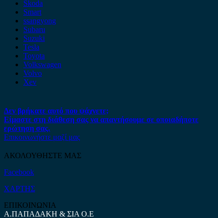
Skoda
Smart
ssangyong
Subaru
Suzuki
Tesla
Toyota
Volkswagen
Volvo
Xev
Δεν βρήκατε αυτό που ψάχνετε;
Είμαστε στη διάθεση σας να απαντήσουμε σε οποιαδήποτε
ερώτηση σας.
Επικοινωνήστε μαζί μας
ΑΚΟΛΟΥΘΗΣΤΕ ΜΑΣ
Facebook
ΧΑΡΤΗΣ
ΕΠΙΚΟΙΝΩΝΙΑ
Α.ΠΑΠΑΔΑΚΗ & ΣΙΑ Ο.Ε