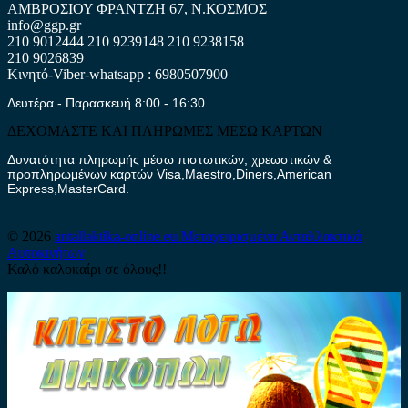
ΑΜΒΡΟΣΙΟΥ ΦΡΑΝΤΖΗ 67, Ν.ΚΟΣΜΟΣ
info@ggp.gr
210 9012444
210 9239148
210 9238158
210 9026839
Κινητό-Viber-whatsapp : 6980507900
Δευτέρα - Παρασκευή 8:00 - 16:30
ΔΕΧΟΜΑΣΤΕ ΚΑΙ ΠΛΗΡΩΜΕΣ ΜΕΣΩ ΚΑΡΤΩΝ
Δυνατότητα πληρωμής μέσω πιστωτικών, χρεωστικών &
προπληρωμένων καρτών Visa,Maestro,Diners,American
Express,MasterCard.
© 2026
antallaktika-online.eu
Μεταχειρισμένα Ανταλλακτικά
Αυτοκινήτων
Καλό καλοκαίρι σε όλους!!