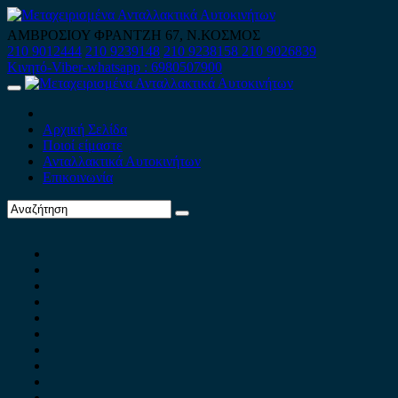
Skip
to
ΑΜΒΡΟΣΙΟΥ ΦΡΑΝΤΖΗ 67, Ν.ΚΟΣΜΟΣ
content
210 9012444
210 9239148
210 9238158
210 9026839
Κινητό-Viber-whatsapp : 6980507900
Primary
Menu
Αρχική Σελίδα
Ποιοί είμαστε
Ανταλλακτικά Αυτοκινήτων
Επικοινωνία