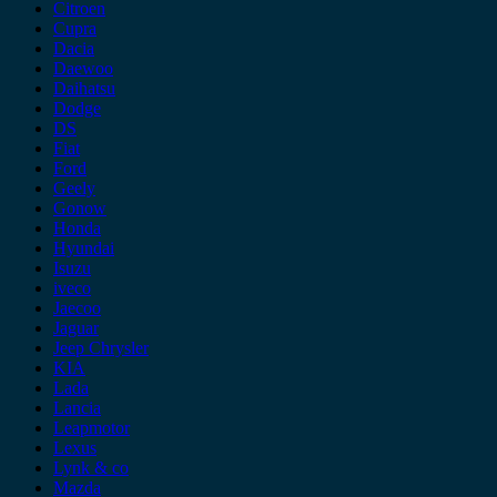
Citroen
Cupra
Dacia
Daewoo
Daihatsu
Dodge
DS
Fiat
Ford
Geely
Gonow
Honda
Hyundai
Isuzu
iveco
Jaecoo
Jaguar
Jeep Chrysler
KIA
Lada
Lancia
Leapmotor
Lexus
Lynk & co
Mazda