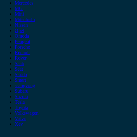
Mercedes
MG
Mini
Mitsubishi
Nissan
Opel
Omoda
Peugeot
Porsche
Renault
Rover
Saab
Seat
Skoda
Smart
ssangyong
Subaru
Suzuki
Tesla
Toyota
Volkswagen
Volvo
Xev