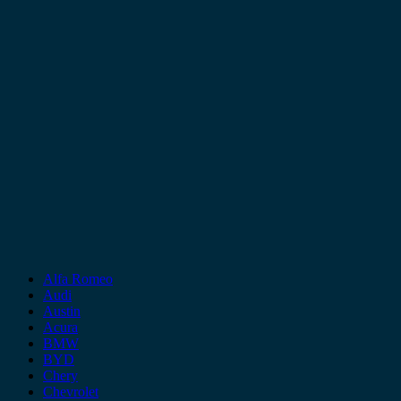
Alfa Romeo
Audi
Austin
Acura
BMW
BYD
Chery
Chevrolet