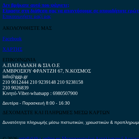
Δεν βρήκατε αυτό που ψάχνετε;
Είμαστε στη διάθεση σας να απαντήσουμε σε οποιαδήποτε ερώτ
Επικοινωνήστε μαζί μας
ΑΚΟΛΟΥΘΗΣΤΕ ΜΑΣ
Facebook
ΧΑΡΤΗΣ
ΕΠΙΚΟΙΝΩΝΙΑ
Α.ΠΑΠΑΔΑΚΗ & ΣΙΑ Ο.Ε
ΑΜΒΡΟΣΙΟΥ ΦΡΑΝΤΖΗ 67, Ν.ΚΟΣΜΟΣ
info@ggp.gr
210 9012444
210 9239148
210 9238158
210 9026839
Κινητό-Viber-whatsapp : 6980507900
Δευτέρα - Παρασκευή 8:00 - 16:30
ΔΕΧΟΜΑΣΤΕ ΚΑΙ ΠΛΗΡΩΜΕΣ ΜΕΣΩ ΚΑΡΤΩΝ
Δυνατότητα πληρωμής μέσω πιστωτικών, χρεωστικών & προπληρωμέν
© 2026
antallaktika-online.eu
Μεταχειρισμένα Ανταλλακτικά Αυτοκ