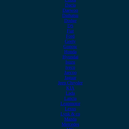
Dacia
Daewoo
Daihatsu
Dodge
DS
Fiat
Ford
Geely
Gonow
Honda
Hyundai
Isuzu
iveco
Jaecoo
Jaguar
Jeep Chrysler
KIA
Lada
Lancia
Leapmotor
Lexus
Lynk & co
Mazda
Mercedes