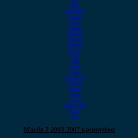
MG
Mini
Mitsubishi
Nissan
Opel
Omoda
Peugeot
Porsche
Renault
Rover
Saab
Seat
Skoda
Smart
ssangyong
Subaru
Suzuki
Tesla
Toyota
Volkswagen
Volvo
Xev
Mazda 2 2003-2007 κρεμαγιέρα