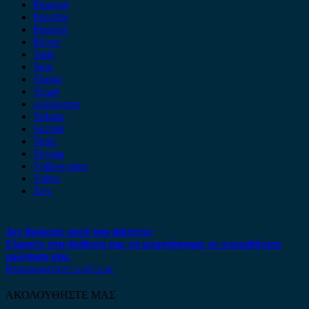
Peugeot
Porsche
Renault
Rover
Saab
Seat
Skoda
Smart
ssangyong
Subaru
Suzuki
Tesla
Toyota
Volkswagen
Volvo
Xev
Δεν βρήκατε αυτό που ψάχνετε;
Είμαστε στη διάθεση σας να απαντήσουμε σε οποιαδήποτε
ερώτηση σας.
Επικοινωνήστε μαζί μας
ΑΚΟΛΟΥΘΗΣΤΕ ΜΑΣ