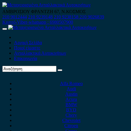
Skip
to
ΑΜΒΡΟΣΙΟΥ ΦΡΑΝΤΖΗ 67, Ν.ΚΟΣΜΟΣ
content
210 9012444
210 9239148
210 9238158
210 9026839
Κινητό-Viber-whatsapp : 6980507900
Primary
Menu
Αρχική Σελίδα
Ποιοί είμαστε
Ανταλλακτικά Αυτοκινήτων
Επικοινωνία
Alfa Romeo
Audi
Austin
Acura
BMW
BYD
Chery
Chevrolet
Citroen
Cupra