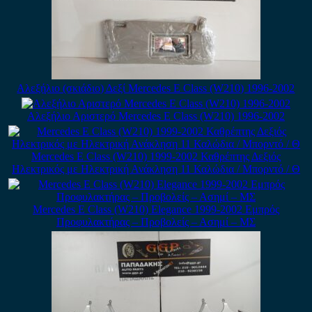
Αλεξήλιο (σκιάδιο) Δεξί Mercedes E Class (W210) 1996-2002
Αλεξήλιο Αριστερό Mercedes E Class (W210) 1996-2002
Mercedes E Class (W210) 1999-2002 Καθρέπτης Δεξιός
Ηλεκτρικός με Ηλεκτρική Ανάκληση 11 Καλώδια / Μπορντό / Θ
Mercedes E Class (W210) Elegance 1999-2002 Εμπρός
Προφυλακτήρας – Προβολείς – Ασημί – ΜΣ