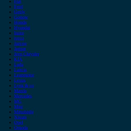
Fiat
Ford
Geely
Gonow
Honda
Hyundai
Isuzu
iveco
Jaecoo
Jaguar
Jeep Chrysler
KIA
Lada
Lancia
Leapmotor
Lexus
Lynk & co
Mazda
Mercedes
MG
Mini
Mitsubishi
Nissan
Opel
Omoda