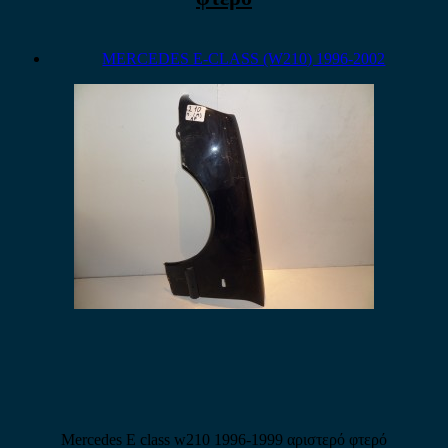
MERCEDES E-CLASS (W210) 1996-2002
Mercedes E class w210 1996-1999 αριστερό φτερό