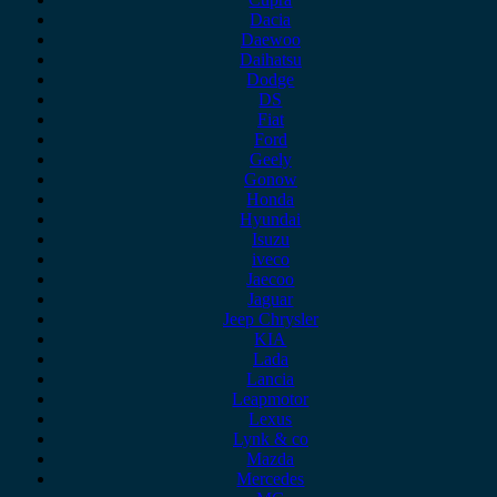
Dacia
Daewoo
Daihatsu
Dodge
DS
Fiat
Ford
Geely
Gonow
Honda
Hyundai
Isuzu
iveco
Jaecoo
Jaguar
Jeep Chrysler
KIA
Lada
Lancia
Leapmotor
Lexus
Lynk & co
Mazda
Mercedes