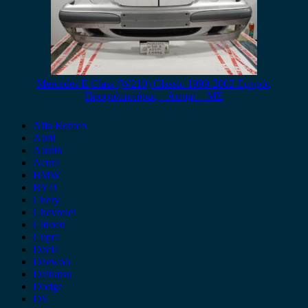
Mercedes E Class (W210) Classic 1999-2002 Εμπρός
Προφυλακτήρας – Ασημί – ΜΣ
Alfa Romeo
Audi
Austin
Acura
BMW
BYD
Chery
Chevrolet
Citroen
Cupra
Dacia
Daewoo
Daihatsu
Dodge
DS