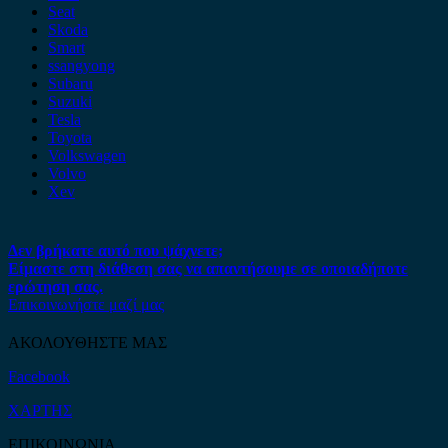
Seat
Skoda
Smart
ssangyong
Subaru
Suzuki
Tesla
Toyota
Volkswagen
Volvo
Xev
Δεν βρήκατε αυτό που ψάχνετε;
Είμαστε στη διάθεση σας να απαντήσουμε σε οποιαδήποτε
ερώτηση σας.
Επικοινωνήστε μαζί μας
ΑΚΟΛΟΥΘΗΣΤΕ ΜΑΣ
Facebook
ΧΑΡΤΗΣ
ΕΠΙΚΟΙΝΩΝΙΑ