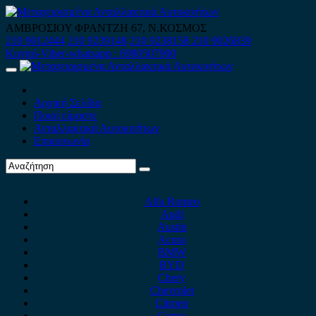
Skip
to
ΑΜΒΡΟΣΙΟΥ ΦΡΑΝΤΖΗ 67, Ν.ΚΟΣΜΟΣ
content
210 9012444
210 9239148
210 9238158
210 9026839
Κινητό-Viber-whatsapp : 6980507900
Primary
Menu
Αρχική Σελίδα
Ποιοί είμαστε
Ανταλλακτικά Αυτοκινήτων
Επικοινωνία
Alfa Romeo
Audi
Austin
Acura
BMW
BYD
Chery
Chevrolet
Citroen
Cupra