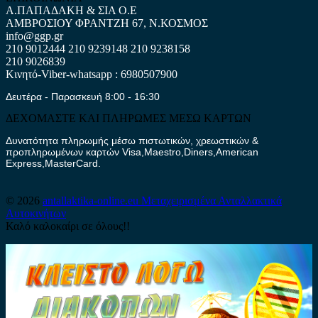
Α.ΠΑΠΑΔΑΚΗ & ΣΙΑ Ο.Ε
ΑΜΒΡΟΣΙΟΥ ΦΡΑΝΤΖΗ 67, Ν.ΚΟΣΜΟΣ
info@ggp.gr
210 9012444
210 9239148
210 9238158
210 9026839
Κινητό-Viber-whatsapp : 6980507900
Δευτέρα - Παρασκευή 8:00 - 16:30
ΔΕΧΟΜΑΣΤΕ ΚΑΙ ΠΛΗΡΩΜΕΣ ΜΕΣΩ ΚΑΡΤΩΝ
Δυνατότητα πληρωμής μέσω πιστωτικών, χρεωστικών &
προπληρωμένων καρτών Visa,Maestro,Diners,American
Express,MasterCard.
© 2026
antallaktika-online.eu
Μεταχειρισμένα Ανταλλακτικά
Αυτοκινήτων
Καλό καλοκαίρι σε όλους!!