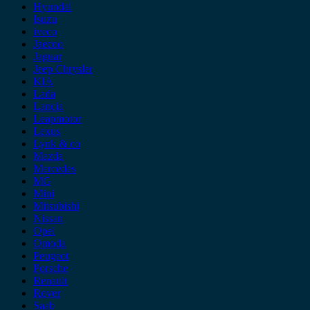
Hyundai
Isuzu
iveco
Jaecoo
Jaguar
Jeep Chrysler
KIA
Lada
Lancia
Leapmotor
Lexus
Lynk & co
Mazda
Mercedes
MG
Mini
Mitsubishi
Nissan
Opel
Omoda
Peugeot
Porsche
Renault
Rover
Saab