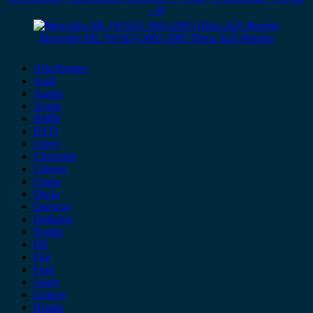
– Θ
Mercedes ML (W163) 2002-2005 Πίσω Δεξί Φανάρι
Alfa Romeo
Audi
Austin
Acura
BMW
BYD
Chery
Chevrolet
Citroen
Cupra
Dacia
Daewoo
Daihatsu
Dodge
DS
Fiat
Ford
Geely
Gonow
Honda