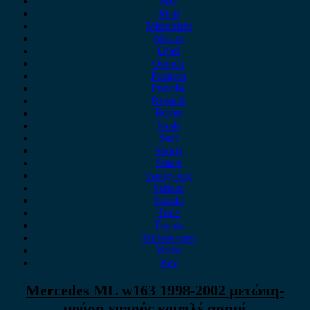
MG
Mini
Mitsubishi
Nissan
Opel
Omoda
Peugeot
Porsche
Renault
Rover
Saab
Seat
Skoda
Smart
ssangyong
Subaru
Suzuki
Tesla
Toyota
Volkswagen
Volvo
Xev
Mercedes ML w163 1998-2002 μετώπη-
μούρη εμπρός κομπλέ ασημί