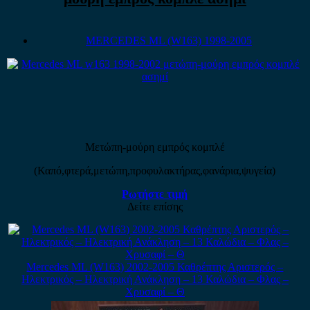
MERCEDES ML (W163) 1998-2005
Μετώπη-μούρη εμπρός κομπλέ
(Καπό,φτερά,μετώπη,προφυλακτήρας,φανάρια,ψυγεία)
Ρωτήστε τιμή
Δείτε επίσης
Mercedes ML (W163) 2002-2005 Καθρέπτης Αριστερός –
Ηλεκτρικός – Ηλεκτρική Ανάκληση – 13 Καλώδια – Φλας –
Χρυσαφί – Θ