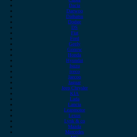
Dacia
Daewoo
Daihatsu
Dodge
DS
Fiat
Ford
Geely
Gonow
Honda
Hyundai
Isuzu
iveco
Jaecoo
Jaguar
Jeep Chrysler
KIA
Lada
Lancia
Leapmotor
Lexus
Lynk & co
Mazda
Mercedes