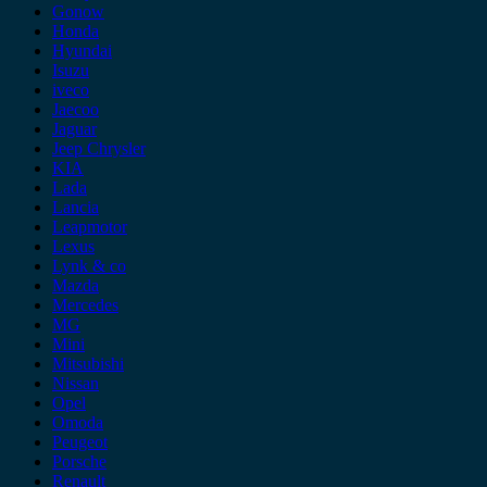
Gonow
Honda
Hyundai
Isuzu
iveco
Jaecoo
Jaguar
Jeep Chrysler
KIA
Lada
Lancia
Leapmotor
Lexus
Lynk & co
Mazda
Mercedes
MG
Mini
Mitsubishi
Nissan
Opel
Omoda
Peugeot
Porsche
Renault