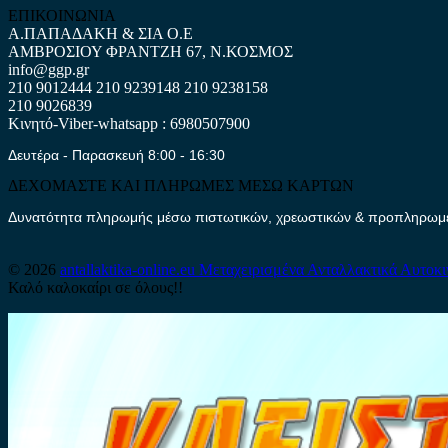
ΕΠΙΚΟΙΝΩΝΙΑ
Α.ΠΑΠΑΔΑΚΗ & ΣΙΑ Ο.Ε
ΑΜΒΡΟΣΙΟΥ ΦΡΑΝΤΖΗ 67, Ν.ΚΟΣΜΟΣ
info@ggp.gr
210 9012444
210 9239148
210 9238158
210 9026839
Κινητό-Viber-whatsapp : 6980507900
Δευτέρα - Παρασκευή 8:00 - 16:30
ΔΕΧΟΜΑΣΤΕ ΚΑΙ ΠΛΗΡΩΜΕΣ ΜΕΣΩ ΚΑΡΤΩΝ
Δυνατότητα πληρωμής μέσω πιστωτικών, χρεωστικών & προπληρωμέν
© 2026
antallaktika-online.eu
Μεταχειρισμένα Ανταλλακτικά Αυτοκ
Καλό καλοκαίρι σε όλους!!