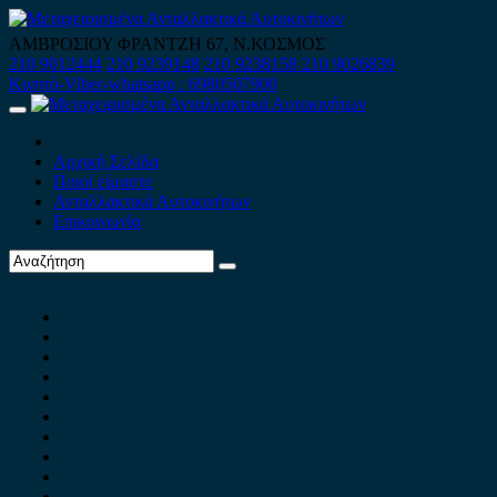
Skip
to
ΑΜΒΡΟΣΙΟΥ ΦΡΑΝΤΖΗ 67, Ν.ΚΟΣΜΟΣ
content
210 9012444
210 9239148
210 9238158
210 9026839
Κινητό-Viber-whatsapp : 6980507900
Primary
Menu
Αρχική Σελίδα
Ποιοί είμαστε
Ανταλλακτικά Αυτοκινήτων
Επικοινωνία