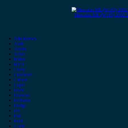
Mercedes ML (W163) 2002-2
Alfa Romeo
Audi
Austin
Acura
BMW
BYD
Chery
Chevrolet
Citroen
Cupra
Dacia
Daewoo
Daihatsu
Dodge
DS
Fiat
Ford
Geely