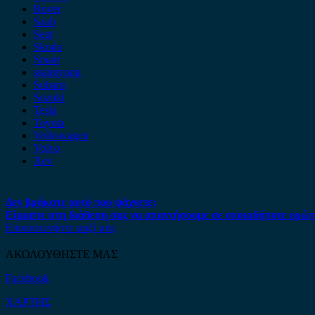
Rover
Saab
Seat
Skoda
Smart
ssangyong
Subaru
Suzuki
Tesla
Toyota
Volkswagen
Volvo
Xev
Δεν βρήκατε αυτό που ψάχνετε;
Είμαστε στη διάθεση σας να απαντήσουμε σε οποιαδήποτε ερώτ
Επικοινωνήστε μαζί μας
ΑΚΟΛΟΥΘΗΣΤΕ ΜΑΣ
Facebook
ΧΑΡΤΗΣ