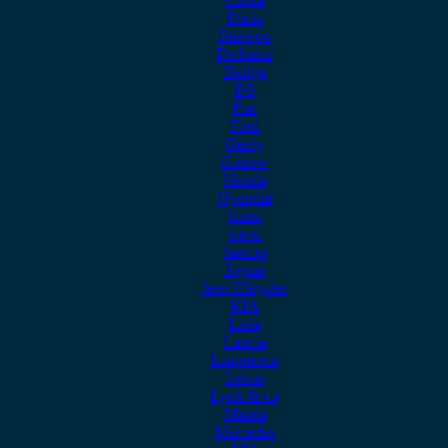
Dacia
Daewoo
Daihatsu
Dodge
DS
Fiat
Ford
Geely
Gonow
Honda
Hyundai
Isuzu
iveco
Jaecoo
Jaguar
Jeep Chrysler
KIA
Lada
Lancia
Leapmotor
Lexus
Lynk & co
Mazda
Mercedes