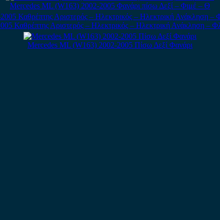
Mercedes ML (W163) 2002-2005 Φανάρι πίσω Δεξί – Φιμέ – Θ
005 Καθρέπτης Αριστερός – Ηλεκτρικός – Ηλεκτρική Ανάκληση – Φλ
Mercedes ML (W163) 2002-2005 Πίσω Δεξί Φανάρι