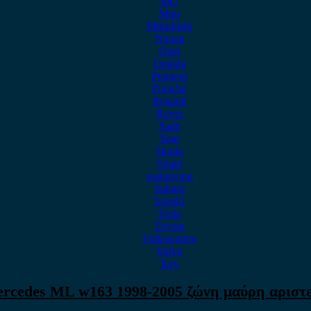
MG
Mini
Mitsubishi
Nissan
Opel
Omoda
Peugeot
Porsche
Renault
Rover
Saab
Seat
Skoda
Smart
ssangyong
Subaru
Suzuki
Tesla
Toyota
Volkswagen
Volvo
Xev
rcedes ML w163 1998-2005 ζώνη μαύρη αριστ