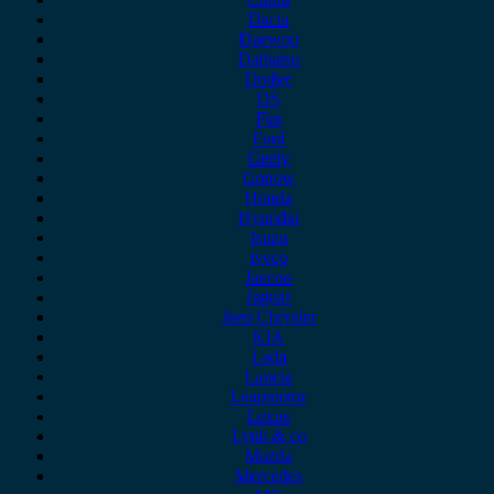
Dacia
Daewoo
Daihatsu
Dodge
DS
Fiat
Ford
Geely
Gonow
Honda
Hyundai
Isuzu
iveco
Jaecoo
Jaguar
Jeep Chrysler
KIA
Lada
Lancia
Leapmotor
Lexus
Lynk & co
Mazda
Mercedes