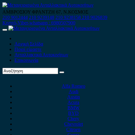
Skip
to
ΑΜΒΡΟΣΙΟΥ ΦΡΑΝΤΖΗ 67, Ν.ΚΟΣΜΟΣ
content
210 9012444
210 9239148
210 9238158
210 9026839
Κινητό-Viber-whatsapp : 6980507900
Primary
Menu
Αρχική Σελίδα
Ποιοί είμαστε
Ανταλλακτικά Αυτοκινήτων
Επικοινωνία
Alfa Romeo
Audi
Austin
Acura
BMW
BYD
Chery
Chevrolet
Citroen
Cupra