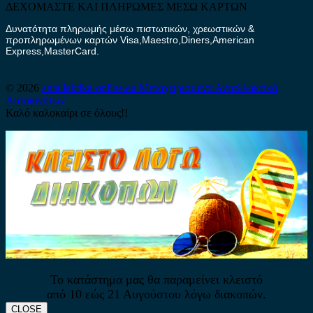
ΔΕΧΟΜΑΣΤΕ ΚΑΙ ΠΛΗΡΩΜΕΣ ΜΕΣΩ ΚΑΡΤΩΝ
Δυνατότητα πληρωμής μέσω πιστωτικών, χρεωστικών &
προπληρωμένων καρτών Visa,Maestro,Diners,American
Express,MasterCard.
© 2026
antallaktika-online.eu
Μεταχειρισμένα Ανταλλακτικά
Αυτοκινήτων
Καλό καλοκαίρι σε όλους!!
Το κατάστημα μας θα παραμείνει κλειστό
από 10 εώς 21 Αυγούστου λόγω διακοπών.
CLOSE