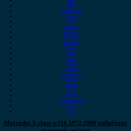
MG
Mini
Mitsubishi
Nissan
Opel
Omoda
Peugeot
Porsche
Renault
Rover
Saab
Seat
Skoda
Smart
ssangyong
Subaru
Suzuki
Tesla
Toyota
Volkswagen
Volvo
Xev
Mercedes S class w116 1972-1980 καθρέπτης
αριστερός χρώμιο