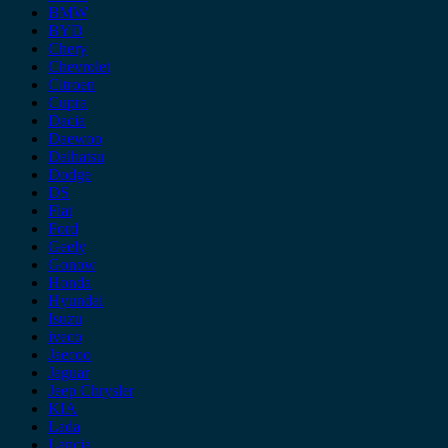
BMW
BYD
Chery
Chevrolet
Citroen
Cupra
Dacia
Daewoo
Daihatsu
Dodge
DS
Fiat
Ford
Geely
Gonow
Honda
Hyundai
Isuzu
iveco
Jaecoo
Jaguar
Jeep Chrysler
KIA
Lada
Lancia