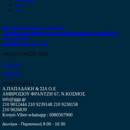
Volvo
Xev
Δεν βρήκατε αυτό που ψάχνετε;
Είμαστε στη διάθεση σας να απαντήσουμε σε οποιαδήποτε
ερώτηση σας.
Επικοινωνήστε μαζί μας
ΑΚΟΛΟΥΘΗΣΤΕ ΜΑΣ
Facebook
ΧΑΡΤΗΣ
ΕΠΙΚΟΙΝΩΝΙΑ
Α.ΠΑΠΑΔΑΚΗ & ΣΙΑ Ο.Ε
ΑΜΒΡΟΣΙΟΥ ΦΡΑΝΤΖΗ 67, Ν.ΚΟΣΜΟΣ
info@ggp.gr
210 9012444
210 9239148
210 9238158
210 9026839
Κινητό-Viber-whatsapp : 6980507900
Δευτέρα - Παρασκευή 8:00 - 16:30