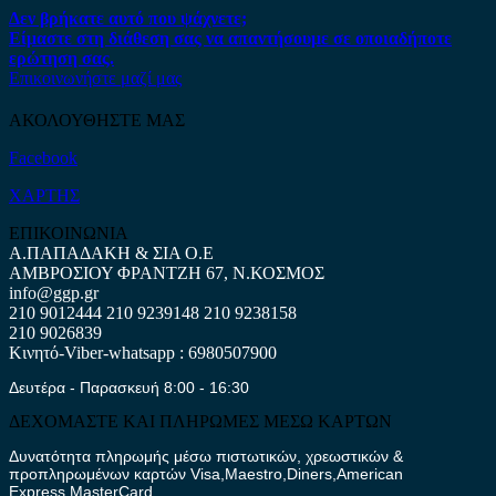
Δεν βρήκατε αυτό που ψάχνετε;
Είμαστε στη διάθεση σας να απαντήσουμε σε οποιαδήποτε
ερώτηση σας.
Επικοινωνήστε μαζί μας
ΑΚΟΛΟΥΘΗΣΤΕ ΜΑΣ
Facebook
ΧΑΡΤΗΣ
ΕΠΙΚΟΙΝΩΝΙΑ
Α.ΠΑΠΑΔΑΚΗ & ΣΙΑ Ο.Ε
ΑΜΒΡΟΣΙΟΥ ΦΡΑΝΤΖΗ 67, Ν.ΚΟΣΜΟΣ
info@ggp.gr
210 9012444
210 9239148
210 9238158
210 9026839
Κινητό-Viber-whatsapp : 6980507900
Δευτέρα - Παρασκευή 8:00 - 16:30
ΔΕΧΟΜΑΣΤΕ ΚΑΙ ΠΛΗΡΩΜΕΣ ΜΕΣΩ ΚΑΡΤΩΝ
Δυνατότητα πληρωμής μέσω πιστωτικών, χρεωστικών &
προπληρωμένων καρτών Visa,Maestro,Diners,American
Express,MasterCard.