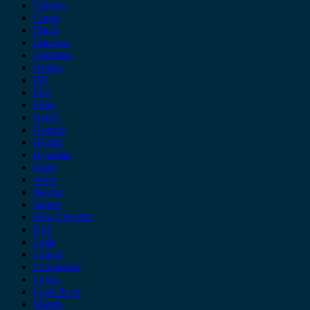
Citroen
Cupra
Dacia
Daewoo
Daihatsu
Dodge
DS
Fiat
Ford
Geely
Gonow
Honda
Hyundai
Isuzu
iveco
Jaecoo
Jaguar
Jeep Chrysler
KIA
Lada
Lancia
Leapmotor
Lexus
Lynk & co
Mazda