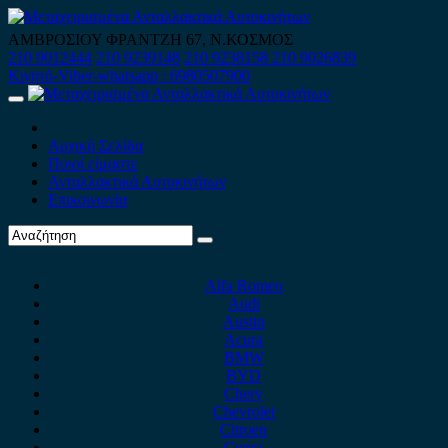
Skip
to
ΑΜΒΡΟΣΙΟΥ ΦΡΑΝΤΖΗ 67, Ν.ΚΟΣΜΟΣ
content
210 9012444
210 9239148
210 9238158
210 9026839
Κινητό-Viber-whatsapp : 6980507900
Primary
Menu
Αρχική Σελίδα
Ποιοί είμαστε
Ανταλλακτικά Αυτοκινήτων
Επικοινωνία
Alfa Romeo
Audi
Austin
Acura
BMW
BYD
Chery
Chevrolet
Citroen
Cupra