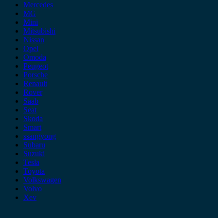
Mercedes
MG
Mini
Mitsubishi
Nissan
Opel
Omoda
Peugeot
Porsche
Renault
Rover
Saab
Seat
Skoda
Smart
ssangyong
Subaru
Suzuki
Tesla
Toyota
Volkswagen
Volvo
Xev