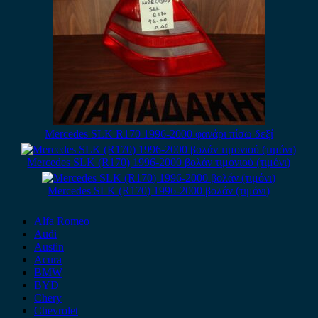
Mercedes SLK R170 1996-2000 φανάρι πίσω δεξί
Mercedes SLK (R170) 1996-2000 βολάν τιμονιού (τιμόνι)
Mercedes SLK (R170) 1996-2000 βολάν (τιμόνι)
Alfa Romeo
Audi
Austin
Acura
BMW
BYD
Chery
Chevrolet