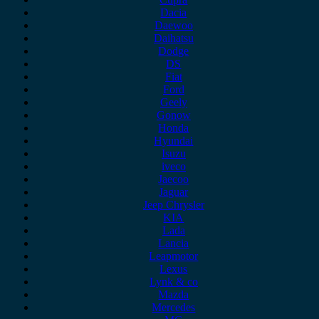
Dacia
Daewoo
Daihatsu
Dodge
DS
Fiat
Ford
Geely
Gonow
Honda
Hyundai
Isuzu
iveco
Jaecoo
Jaguar
Jeep Chrysler
KIA
Lada
Lancia
Leapmotor
Lexus
Lynk & co
Mazda
Mercedes