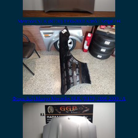
Mercedes SLK (R170) 1996-2003 Καπό / Ασημί / Θ
Φτερό Δεξί Μαύρο Mercedes SLK (R170) 1996-2000 / Α