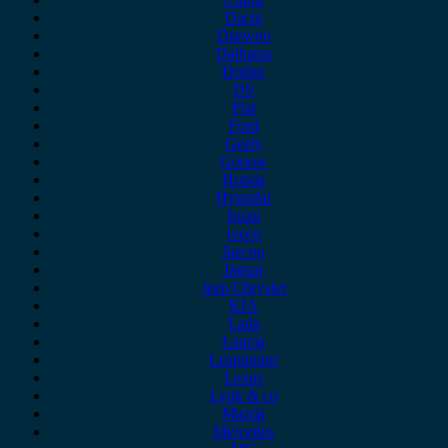
Dacia
Daewoo
Daihatsu
Dodge
DS
Fiat
Ford
Geely
Gonow
Honda
Hyundai
Isuzu
iveco
Jaecoo
Jaguar
Jeep Chrysler
KIA
Lada
Lancia
Leapmotor
Lexus
Lynk & co
Mazda
Mercedes