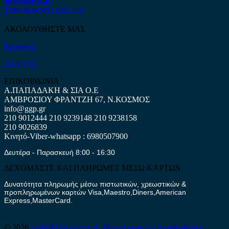
ερώτηση σας.
Επικοινωνήστε μαζί μας
ΑΚΟΛΟΥΘΗΣΤΕ ΜΑΣ
Facebook
ΧΑΡΤΗΣ
ΕΠΙΚΟΙΝΩΝΙΑ
Α.ΠΑΠΑΔΑΚΗ & ΣΙΑ Ο.Ε
ΑΜΒΡΟΣΙΟΥ ΦΡΑΝΤΖΗ 67, Ν.ΚΟΣΜΟΣ
info@ggp.gr
210 9012444
210 9239148
210 9238158
210 9026839
Κινητό-Viber-whatsapp : 6980507900
Δευτέρα - Παρασκευή 8:00 - 16:30
ΔΕΧΟΜΑΣΤΕ ΚΑΙ ΠΛΗΡΩΜΕΣ ΜΕΣΩ ΚΑΡΤΩΝ
Δυνατότητα πληρωμής μέσω πιστωτικών, χρεωστικών &
προπληρωμένων καρτών Visa,Maestro,Diners,American
Express,MasterCard.
© 2026
antallaktika-online.eu
Μεταχειρισμένα Ανταλλακτικά