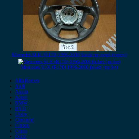
Mercedes SLK (R170) 1996-2000 βολάν τιμονιού (τιμόνι)
Mercedes SLK (R170) 1996-2000 βολάν (τιμόνι)
Alfa Romeo
Audi
Austin
Acura
BMW
BYD
Chery
Chevrolet
Citroen
Cupra
Dacia