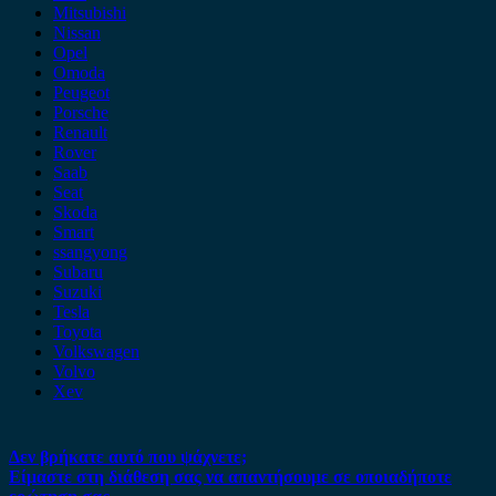
Mitsubishi
Nissan
Opel
Omoda
Peugeot
Porsche
Renault
Rover
Saab
Seat
Skoda
Smart
ssangyong
Subaru
Suzuki
Tesla
Toyota
Volkswagen
Volvo
Xev
Δεν βρήκατε αυτό που ψάχνετε;
Είμαστε στη διάθεση σας να απαντήσουμε σε οποιαδήποτε