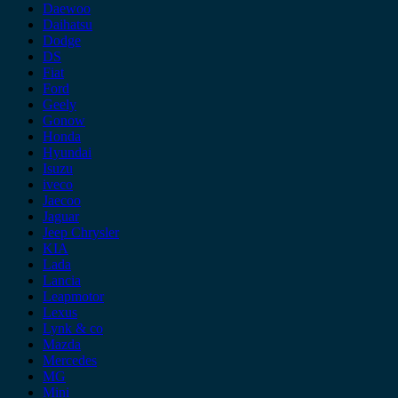
Daewoo
Daihatsu
Dodge
DS
Fiat
Ford
Geely
Gonow
Honda
Hyundai
Isuzu
iveco
Jaecoo
Jaguar
Jeep Chrysler
KIA
Lada
Lancia
Leapmotor
Lexus
Lynk & co
Mazda
Mercedes
MG
Mini