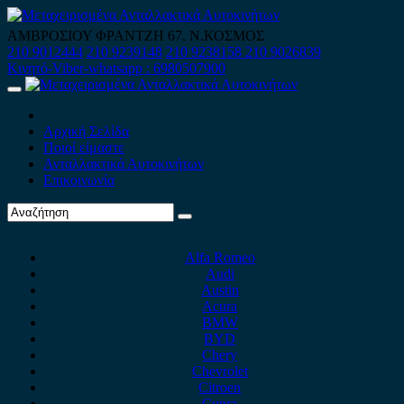
Skip
to
ΑΜΒΡΟΣΙΟΥ ΦΡΑΝΤΖΗ 67, Ν.ΚΟΣΜΟΣ
content
210 9012444
210 9239148
210 9238158
210 9026839
Κινητό-Viber-whatsapp : 6980507900
Primary
Menu
Αρχική Σελίδα
Ποιοί είμαστε
Ανταλλακτικά Αυτοκινήτων
Επικοινωνία
Alfa Romeo
Audi
Austin
Acura
BMW
BYD
Chery
Chevrolet
Citroen
Cupra