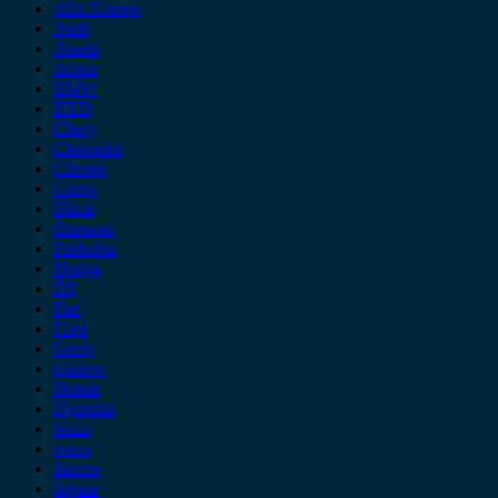
Alfa Romeo
Audi
Austin
Acura
BMW
BYD
Chery
Chevrolet
Citroen
Cupra
Dacia
Daewoo
Daihatsu
Dodge
DS
Fiat
Ford
Geely
Gonow
Honda
Hyundai
Isuzu
iveco
Jaecoo
Jaguar