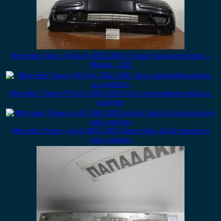
Mercedes Vaneo (W414) 2002-2005 Εμπρός Προφυλακτήρας –
Μαύρο – ΜΣ
Mercedes Vaneo (W414) 2002-2005 πίσω υαλοκαθαριστήρας με
μπράτσο
Mercedes Vaneo w414 2002-2005 πόρτα πίσω δεξιά συρόμενη
μπλε σκούρο