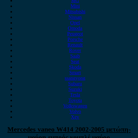
MG
Mini
Mitsubishi
Nissan
Opel
Omoda
Peugeot
Porsche
Renault
Rover
Saab
Seat
Skoda
Smart
ssangyong
Subaru
Suzuki
Tesla
Toyota
Volkswagen
Volvo
Xev
Mercedes vaneo W414 2002-2005 μετώπη-
μούρη εμπρός κομπλέ μαύρο