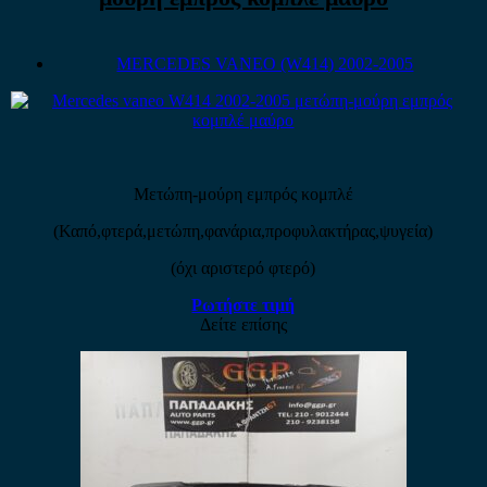
MERCEDES VANEO (W414) 2002-2005
Μετώπη-μούρη εμπρός κομπλέ
(Καπό,φτερά,μετώπη,φανάρια,προφυλακτήρας,ψυγεία)
(όχι αριστερό φτερό)
Ρωτήστε τιμή
Δείτε επίσης