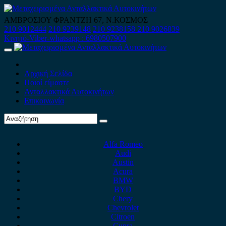
Skip
to
ΑΜΒΡΟΣΙΟΥ ΦΡΑΝΤΖΗ 67, Ν.ΚΟΣΜΟΣ
content
210 9012444
210 9239148
210 9238158
210 9026839
Κινητό-Viber-whatsapp : 6980507900
Primary
Menu
Αρχική Σελίδα
Ποιοί είμαστε
Ανταλλακτικά Αυτοκινήτων
Επικοινωνία
Alfa Romeo
Audi
Austin
Acura
BMW
BYD
Chery
Chevrolet
Citroen
Cupra