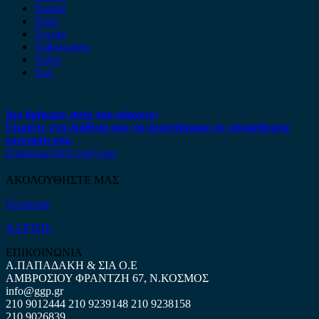
Suzuki
Tesla
Toyota
Volkswagen
Volvo
Xev
Δεν βρήκατε αυτό που ψάχνετε;
Είμαστε στη διάθεση σας να απαντήσουμε σε οποιαδήποτε
ερώτηση σας.
Επικοινωνήστε μαζί μας
ΑΚΟΛΟΥΘΗΣΤΕ ΜΑΣ
Facebook
ΧΑΡΤΗΣ
ΕΠΙΚΟΙΝΩΝΙΑ
Α.ΠΑΠΑΔΑΚΗ & ΣΙΑ Ο.Ε
ΑΜΒΡΟΣΙΟΥ ΦΡΑΝΤΖΗ 67, Ν.ΚΟΣΜΟΣ
info@ggp.gr
210 9012444
210 9239148
210 9238158
210 9026839