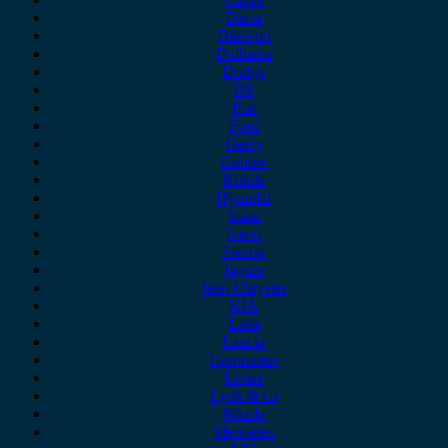
Dacia
Daewoo
Daihatsu
Dodge
DS
Fiat
Ford
Geely
Gonow
Honda
Hyundai
Isuzu
iveco
Jaecoo
Jaguar
Jeep Chrysler
KIA
Lada
Lancia
Leapmotor
Lexus
Lynk & co
Mazda
Mercedes