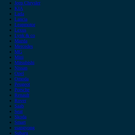
Jeep Chrysler
KIA
Lada
Lancia
Leapmotor
Lexus
Lynk & co
Mazda
Mercedes
MG
Mini
Mitsubishi
Nissan
Opel
Omoda
Peugeot
Porsche
Renault
Rover
Saab
Seat
Skoda
Smart
ssangyong
Subaru