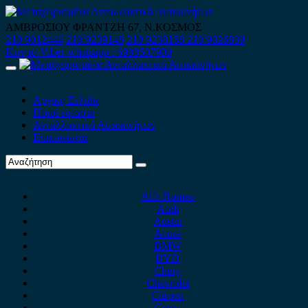
Skip
to
ΑΜΒΡΟΣΙΟΥ ΦΡΑΝΤΖΗ 67, Ν.ΚΟΣΜΟΣ
content
210 9012444
210 9239148
210 9238158
210 9026839
Κινητό-Viber-whatsapp : 6980507900
Primary
Menu
Αρχική Σελίδα
Ποιοί είμαστε
Ανταλλακτικά Αυτοκινήτων
Επικοινωνία
Alfa Romeo
Audi
Austin
Acura
BMW
BYD
Chery
Chevrolet
Citroen
Cupra