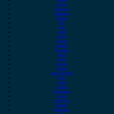
Dacia
Daewoo
Daihatsu
Dodge
DS
Fiat
Ford
Geely
Gonow
Honda
Hyundai
Isuzu
iveco
Jaecoo
Jaguar
Jeep Chrysler
KIA
Lada
Lancia
Leapmotor
Lexus
Lynk & co
Mazda
Mercedes