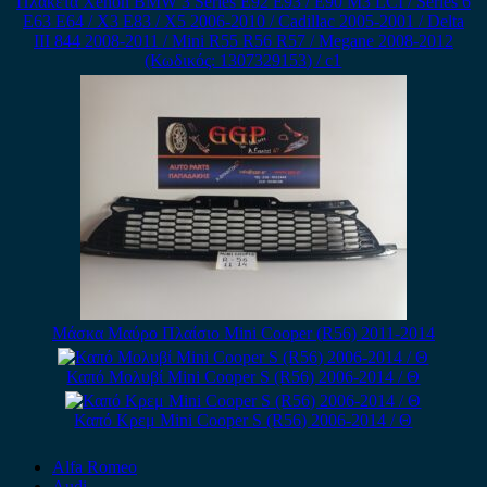
Πλακέτα Xenon BMW 3 Series E92 E93 / E90 M3 LCI / Series 6
E63 E64 / X3 E83 / X5 2006-2010 / Cadillac 2005-2001 / Delta
III 844 2008-2011 / Mini R55 R56 R57 / Megane 2008-2012
(Κωδικός: 1307329153) / c1
Μάσκα Μαύρο Πλαίσιο Mini Cooper (R56) 2011-2014
Καπό Μολυβί Mini Cooper S (R56) 2006-2014 / Θ
Καπό Κρεμ Mini Cooper S (R56) 2006-2014 / Θ
Alfa Romeo
Audi