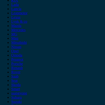
KIA
Lada
Lancia
Leapmotor
Lexus
Lynk & co
Mazda
Mercedes
MG
Mini
Mitsubishi
Nissan
Opel
Omoda
Peugeot
Porsche
Renault
Rover
Saab
Seat
Skoda
Smart
ssangyong
Subaru
Suzuki