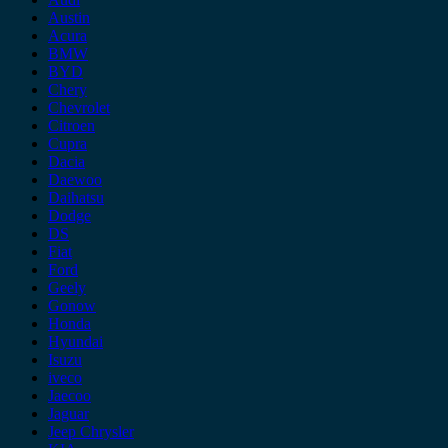
Austin
Acura
BMW
BYD
Chery
Chevrolet
Citroen
Cupra
Dacia
Daewoo
Daihatsu
Dodge
DS
Fiat
Ford
Geely
Gonow
Honda
Hyundai
Isuzu
iveco
Jaecoo
Jaguar
Jeep Chrysler