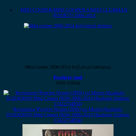
MINI COOPER/MINI COOPER S/MINI CLUBMAN
(R56/R55) 2006-2014
Mini cooper 2006-2014 δεξί φτερό (άσπρος)
Ρωτήστε τιμή
Δείτε επίσης
Βεντιλατέρ Ψυγείου Νερού (2PIN) με Μοτέρ (Κωδικός:
0130303019) Mini Cooper (R56) 2006-2014 (Κωδικός πλαίσιο:
17422754854)