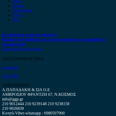
Tesla
Toyota
Volkswagen
Volvo
Xev
Δεν βρήκατε αυτό που ψάχνετε;
Είμαστε στη διάθεση σας να απαντήσουμε σε οποιαδήποτε
ερώτηση σας.
Επικοινωνήστε μαζί μας
ΑΚΟΛΟΥΘΗΣΤΕ ΜΑΣ
Facebook
ΧΑΡΤΗΣ
ΕΠΙΚΟΙΝΩΝΙΑ
Α.ΠΑΠΑΔΑΚΗ & ΣΙΑ Ο.Ε
ΑΜΒΡΟΣΙΟΥ ΦΡΑΝΤΖΗ 67, Ν.ΚΟΣΜΟΣ
info@ggp.gr
210 9012444
210 9239148
210 9238158
210 9026839
Κινητό-Viber-whatsapp : 6980507900