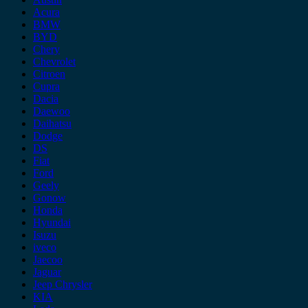
Acura
BMW
BYD
Chery
Chevrolet
Citroen
Cupra
Dacia
Daewoo
Daihatsu
Dodge
DS
Fiat
Ford
Geely
Gonow
Honda
Hyundai
Isuzu
iveco
Jaecoo
Jaguar
Jeep Chrysler
KIA