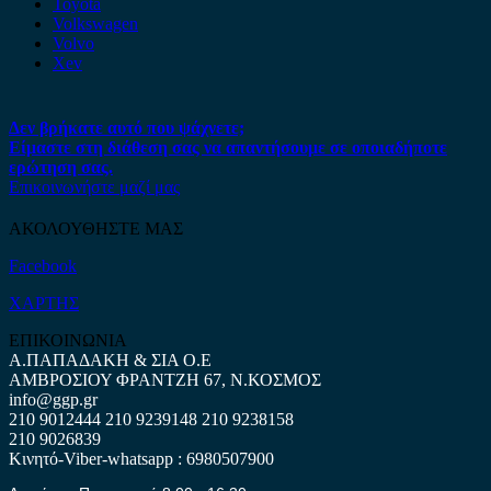
Toyota
Volkswagen
Volvo
Xev
Δεν βρήκατε αυτό που ψάχνετε;
Είμαστε στη διάθεση σας να απαντήσουμε σε οποιαδήποτε
ερώτηση σας.
Επικοινωνήστε μαζί μας
ΑΚΟΛΟΥΘΗΣΤΕ ΜΑΣ
Facebook
ΧΑΡΤΗΣ
ΕΠΙΚΟΙΝΩΝΙΑ
Α.ΠΑΠΑΔΑΚΗ & ΣΙΑ Ο.Ε
ΑΜΒΡΟΣΙΟΥ ΦΡΑΝΤΖΗ 67, Ν.ΚΟΣΜΟΣ
info@ggp.gr
210 9012444
210 9239148
210 9238158
210 9026839
Κινητό-Viber-whatsapp : 6980507900