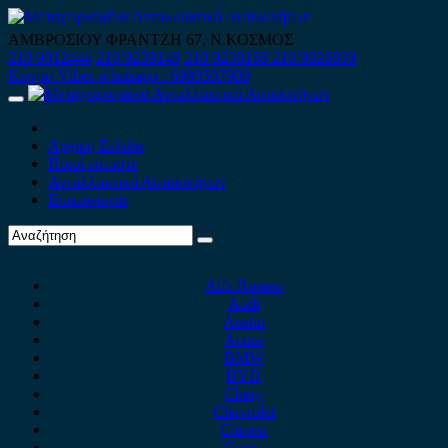
Skip
to
ΑΜΒΡΟΣΙΟΥ ΦΡΑΝΤΖΗ 67, Ν.ΚΟΣΜΟΣ
content
210 9012444
210 9239148
210 9238158
210 9026839
Κινητό-Viber-whatsapp : 6980507900
Primary
Menu
Αρχική Σελίδα
Ποιοί είμαστε
Ανταλλακτικά Αυτοκινήτων
Επικοινωνία
Alfa Romeo
Audi
Austin
Acura
BMW
BYD
Chery
Chevrolet
Citroen
Cupra