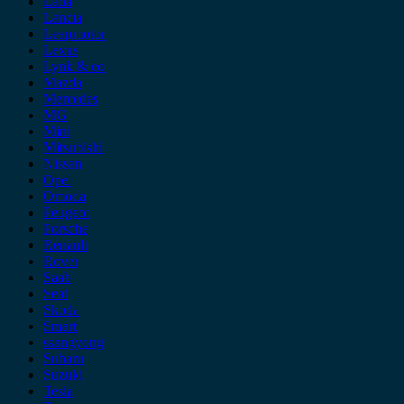
Lada
Lancia
Leapmotor
Lexus
Lynk & co
Mazda
Mercedes
MG
Mini
Mitsubishi
Nissan
Opel
Omoda
Peugeot
Porsche
Renault
Rover
Saab
Seat
Skoda
Smart
ssangyong
Subaru
Suzuki
Tesla