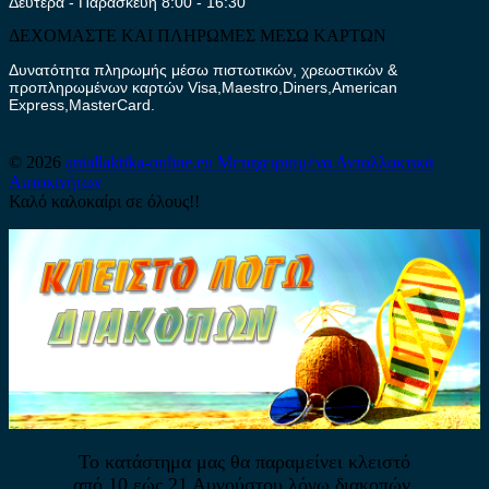
Δευτέρα - Παρασκευή 8:00 - 16:30
ΔΕΧΟΜΑΣΤΕ ΚΑΙ ΠΛΗΡΩΜΕΣ ΜΕΣΩ ΚΑΡΤΩΝ
Δυνατότητα πληρωμής μέσω πιστωτικών, χρεωστικών &
προπληρωμένων καρτών Visa,Maestro,Diners,American
Express,MasterCard.
© 2026
antallaktika-online.eu
Μεταχειρισμένα Ανταλλακτικά
Αυτοκινήτων
Καλό καλοκαίρι σε όλους!!
Το κατάστημα μας θα παραμείνει κλειστό
από 10 εώς 21 Αυγούστου λόγω διακοπών.