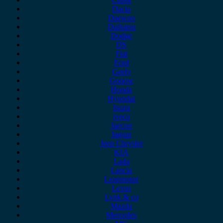
Dacia
Daewoo
Daihatsu
Dodge
DS
Fiat
Ford
Geely
Gonow
Honda
Hyundai
Isuzu
iveco
Jaecoo
Jaguar
Jeep Chrysler
KIA
Lada
Lancia
Leapmotor
Lexus
Lynk & co
Mazda
Mercedes