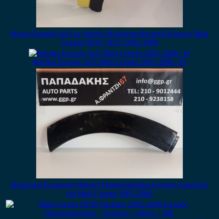
Φτερό Εμπρός Δεξί με Φρύδι (Κούρμπα Φτερού) Κίτρινο Mini
Cooper (R50 / R53) 2002-2006
Φανάρι Εμπρός Δεξί Mini Cooper 2001-2006 / Θ
Πλαστική Κούρμπα (Φρύδι) Προφυλακτήρα Εμπρός Αριστερό
για Mini Cooper 2001-2006