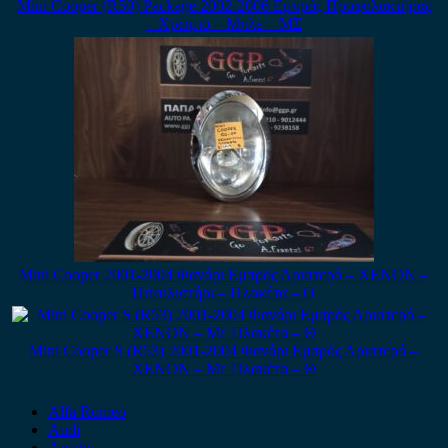
Mini Cooper (R50) Package 2002-2006 Εμπρός Προφυλακτήρας
– Χρώμιο – Μπλε – ΜΣ
Mini Cooper 2001-2004 Φανάρι Εμπρός Αριστερό – XENON –
Πιτσιλιστήρι – Πλακέτα – Ο
Mini Cooper S (R53) 2001-2004 Φανάρι Εμπρός Αριστερό –
XENON – Με Πλακέτα – Θ
Alfa Romeo
Audi
Austin